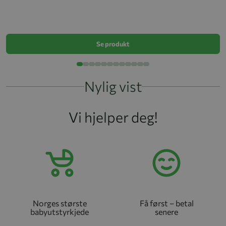
K
k
Se produkt
Nylig vist
Vi hjelper deg!
Norges største
Få først – betal
babyutstyrkjede
senere