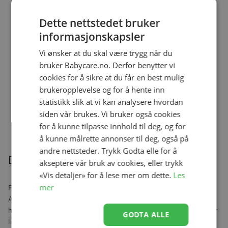
Drikkeflaske 340 ml, Rätt Start,
Mummi 80, Blå
Se produk
Dette nettstedet bruker
kr 249,00
kr 174,30
informasjonskapsler
Vi ønsker at du skal være trygg når du
bruker Babycare.no. Derfor benytter vi
Skål, Rätt Start, Beskow,
Blomsterfestival
cookies for å sikre at du får en best mulig
Se produk
kr 129,00
kr 90,30
brukeropplevelse og for å hente inn
statistikk slik at vi kan analysere hvordan
siden vår brukes. Vi bruker også cookies
for å kunne tilpasse innhold til deg, og for
Relaterte produkter
å kunne målrette annonser til deg, også på
andre nettsteder. Trykk Godta elle for å
Beskrivelse
akseptere vår bruk av cookies, eller trykk
«Vis detaljer» for å lese mer om dette.
Les
mer
Forgyll måltidene dine med en nydelig kopp med motiver fra
Astrid Lindgrens Marikken! Koppen er laget av 100 % melamin og
har en matt overflate som gjør det lettere å gripe. Siden koppen er
GODTA ALLE
litt større passer det også å ha for eksempel yoghurt eller is i.