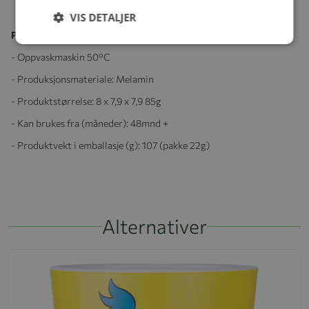
VIS DETALJER
Produktspesifikasjoner:
- Oppvaskmaskin 50°C
- Produksjonsmateriale: Melamin
- Produktstørrelse: 8 x 7,9 x 7,9 85g
- Kan brukes fra (måneder): 48mnd +
- Produktvekt i emballasje (g): 107 (pakke 22g)
Alternativer