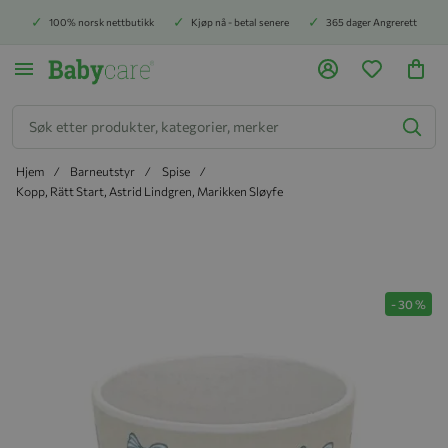
100% norsk nettbutikk
Kjøp nå - betal senere
365 dager Angrerett
Søk
Hjem
Barneutstyr
Spise
Kopp, Rätt Start, Astrid Lindgren, Marikken Sløyfe
Hopp til slutten av bildegalleriet
-
30
%