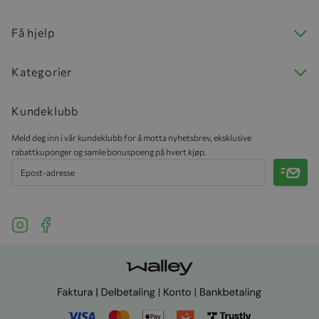
Få hjelp
Kategorier
Kundeklubb
Meld deg inn i vår kundeklubb for å motta nyhetsbrev, eksklusive
rabattkuponger og samle bonuspoeng på hvert kjøp.
Meld 
See our Instagram
See our Facebook