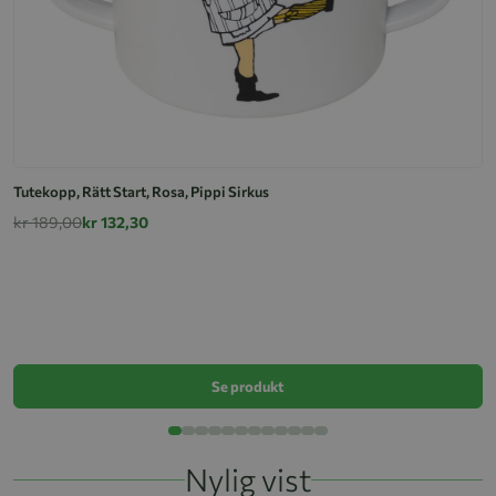
Tutekopp, Rätt Start, Rosa, Pippi Sirkus
kr 189,00
kr 132,30
Tu
k
Se produkt
Nylig vist