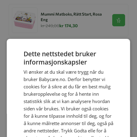
Mummi Matboks, Rätt Start, Rosa
Eng
Se produk
kr 249,00
kr 174,30
Dette nettstedet bruker
Rätt Start Snackbox, Mummi Eng
Se produk
kr 199,00
kr 139,30
informasjonskapsler
Vi ønsker at du skal være trygg når du
bruker Babycare.no. Derfor benytter vi
cookies for å sikre at du får en best mulig
Snackbox, Rätt Start, Bamse, 2pk
brukeropplevelse og for å hente inn
Se produk
kr 179,00
kr 125,30
statistikk slik at vi kan analysere hvordan
siden vår brukes. Vi bruker også cookies
for å kunne tilpasse innhold til deg, og for
å kunne målrette annonser til deg, også på
Rätt Start Snackbox, Beskow
Tomtebobarna
andre nettsteder. Trykk Godta elle for å
Se produk
kr 199,00
kr 139,30