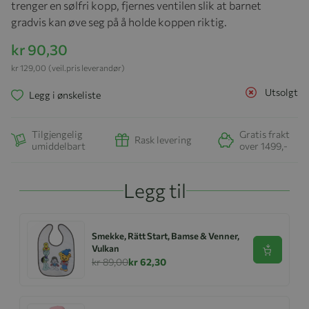
trenger en sølfri kopp, fjernes ventilen slik at barnet
gradvis kan øve seg på å holde koppen riktig.
kr 90,30
kr 129,00
(veil.pris leverandør)
Utsolgt
Legg i ønskeliste
Tilgjengelig
Gratis frakt
Rask levering
umiddelbart
over 1499,-
Legg til
Smekke, Rätt Start, Bamse & Venner,
Vulkan
Se produk
kr 89,00
kr 62,30