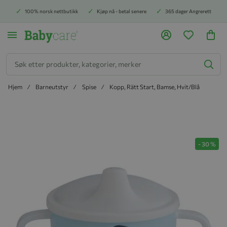
100% norsk nettbutikk
Kjøp nå - betal senere
365 dager Angrerett
Søk
Hjem
Barneutstyr
Spise
Kopp, Rätt Start, Bamse, Hvit/Blå
Hopp til slutten av bildegalleriet
-
30
%