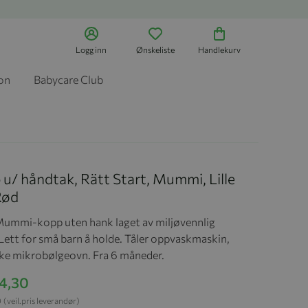
Logg inn
Ønskeliste
Handlekurv
jon
Babycare Club
u/ håndtak, Rätt Start, Mummi, Lille
Rød
Mummi-kopp uten hank laget av miljøvennlig
Lett for små barn å holde. Tåler oppvaskmaskin,
ke mikrobølgeovn. Fra 6 måneder.
04,30
0
(veil.pris leverandør)