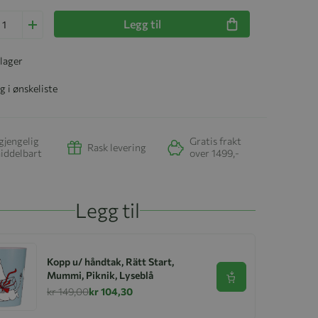
Legg til
 lager
g i ønskeliste
gjengelig
Gratis frakt
Rask levering
iddelbart
over 1499,-
Legg til
Kopp u/ håndtak, Rätt Start,
Mummi, Piknik, Lyseblå
Se produkt
kr 149,00
kr 104,30