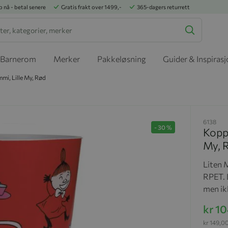
p nå - betal senere
Gratis frakt over 1499,-
365-dagers returrett
Barnerom
Merker
Pakkeløsning
Guider & Inspiras
mi, Lille My, Rød
6138
-
30
%
Kopp 
My, 
Liten 
RPET. 
men ik
kr 1
kr 149,0