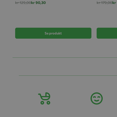
kr 129,00
kr 90,30
kr 179,00
kr
Se produkt