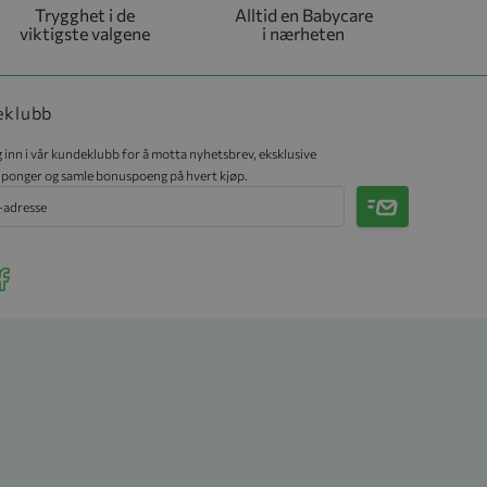
Trygghet i de
Alltid en Babycare
viktigste valgene
i nærheten
eklubb
 inn i vår kundeklubb for å motta nyhetsbrev, eksklusive
ponger og samle bonuspoeng på hvert kjøp.
Meld på
r Instagram
ee our Facebook