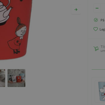
På
Leg
Til
um