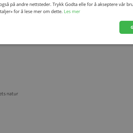
 også på andre nettsteder. Trykk Godta elle for å akseptere vår br
 ikke brukes i mikrobølgeovn. Unngå bruk av skarpe
etaljer» for å lese mer om dette.
Les mer
aten. Ved sprekker eller annen skade, bør produktet
ets natur