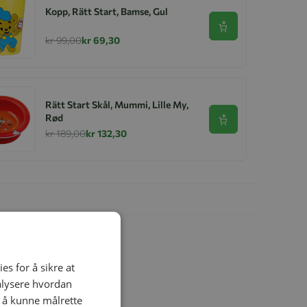
Kopp, Rätt Start, Bamse, Gul
Se produkt
kr 99,00
kr 69,30
Rätt Start Skål, Mummi, Lille My,
Rød
Se produkt
kr 189,00
kr 132,30
es for å sikre at
nalysere hvordan
r å kunne målrette