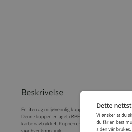
Beskrivelse
Dette netts
En liten og miljøvennlig kopp med Mummimotiv – per
Vi ønsker at du s
Denne koppen er laget i RPET, et resirkulert materiale 
du får en best mu
karbonavtrykket. Koppen er støtsikker, men ikke slag
siden vår brukes.
gjør hver kopp unik.