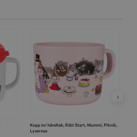
›
y
Kopp m/ håndtak, Rätt Start, Mummi, Piknik,
Lyserosa