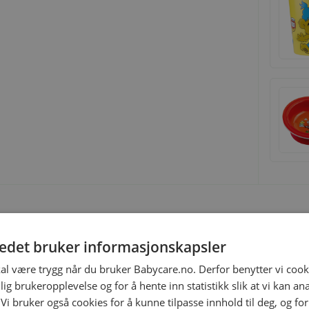
tedet bruker informasjonskapsler
fekt for små barnehender!
kal være trygg når du bruker Babycare.no. Derfor benytter vi cooki
som bidrar til å redusere avfall og senke
lig brukeropplevelse og for å hente inn statistikk slik at vi kan a
fast. RPET kan variere noe i farge og utseende, noe som
 Vi bruker også cookies for å kunne tilpasse innhold til deg, og fo