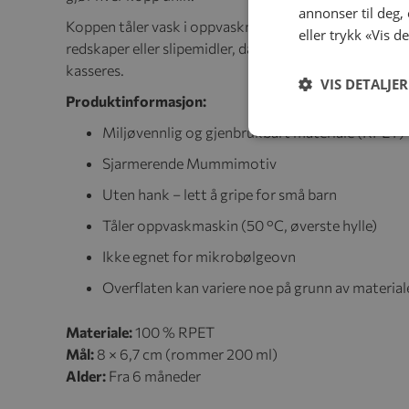
annonser til deg,
Koppen tåler vask i oppvaskmaskin på 50 °C, men bør
eller trykk «Vis d
redskaper eller slipemidler, da dette kan skade overfl
kasseres.
VIS DETALJER
Produktinformasjon:
Miljøvennlig og gjenbrukbart materiale (RPET)
Sjarmerende Mummimotiv
Uten hank – lett å gripe for små barn
Tåler oppvaskmaskin (50 °C, øverste hylle)
Ikke egnet for mikrobølgeovn
Overflaten kan variere noe på grunn av material
Materiale:
100 % RPET
Mål:
8 × 6,7 cm (rommer 200 ml)
Alder:
Fra 6 måneder