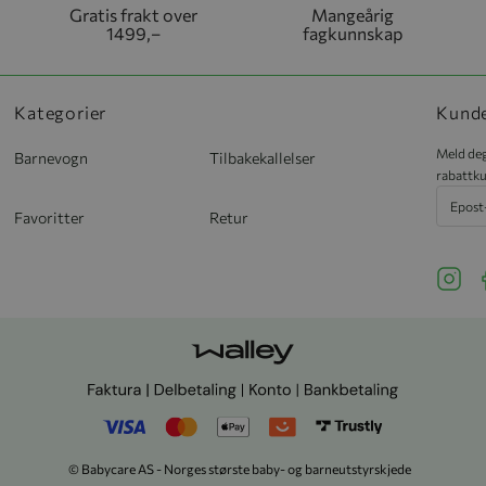
Gratis frakt over
Mangeårig
1499,–
fagkunnskap
Kategorier
Kund
Meld deg
Barnevogn
Tilbakekallelser
rabattku
Favoritter
Retur
See ou
S
© Babycare AS - Norges største baby- og barneutstyrskjede