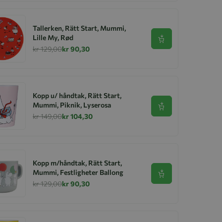
Tallerken, Rätt Start, Mummi,
Lille My, Rød
Se produkt
kr 129,00
kr 90,30
Kopp u/ håndtak, Rätt Start,
Mummi, Piknik, Lyserosa
Se produkt
kr 149,00
kr 104,30
Kopp m/håndtak, Rätt Start,
Mummi, Festligheter Ballong
Se produkt
kr 129,00
kr 90,30