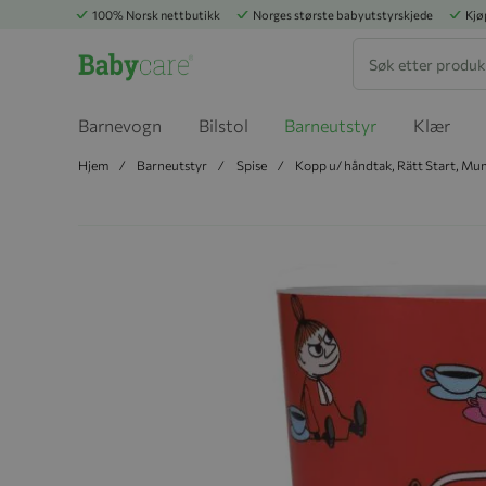
100% Norsk nettbutikk
Norges største babyutstyrskjede
Kjø
Søk
Barnevogn
Bilstol
Barneutstyr
Klær
Hjem
Barneutstyr
Spise
Kopp u/ håndtak, Rätt Start, Mum
Hopp til slutten av bildegalleriet