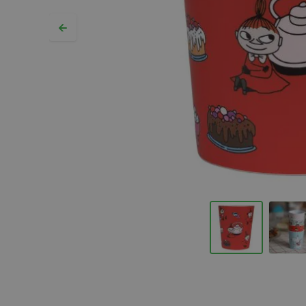
Hopp til begynnelsen av bildegalleriet