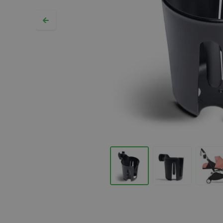
Hopp til begynnelsen av bildegalleriet