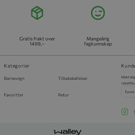
Gratis frakt over
Mangeårig
1499,–
fagkunnskap
Kategorier
Kund
Meld deg
Barnevogn
Tilbakekallelser
rabattku
Favoritter
Retur
See ou
S