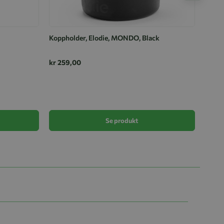
Koppholder, Elodie, MONDO, Black
kr 259,00
BabyJ
kr 31
Se produkt