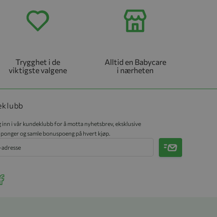
Trygghet i de
Alltid en Babycare
viktigste valgene
i nærheten
eklubb
 inn i vår kundeklubb for å motta nyhetsbrev, eksklusive
ponger og samle bonuspoeng på hvert kjøp.
Meld på
r Instagram
ee our Facebook