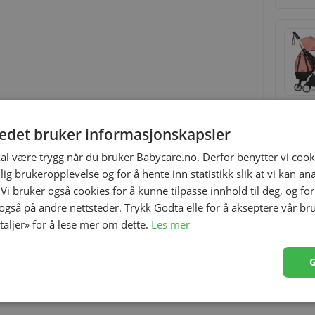
tedet bruker informasjonskapsler
kal være trygg når du bruker Babycare.no. Derfor benytter vi cooki
lig brukeropplevelse og for å hente inn statistikk slik at vi kan a
 Vi bruker også cookies for å kunne tilpasse innhold til deg, og fo
n er veldig stabil og har en brakett med 6 forskjellige
 også på andre nettsteder. Trykk Godta elle for å akseptere vår br
etaljer» for å lese mer om dette.
Les mer
orfriskende på turen! Koppholderen kan festes til 6
et for å feste to koppholdere: en til forelderen og en til