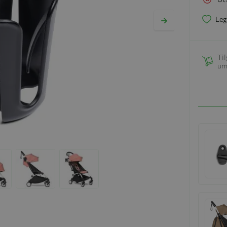
Leg
Til
um