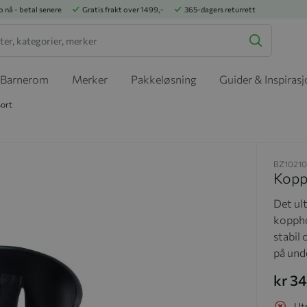
p nå - betal senere
Gratis frakt over 1499,-
365-dagers returrett
Barnerom
Merker
Pakkeløsning
Guider & Inspiras
Sort
BZ10210
Kopp
Det ul
koppho
stabil 
på und
kr 3
Ut