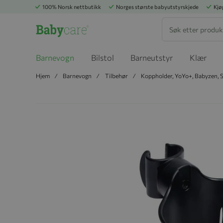
100% Norsk nettbutikk
Norges største babyutstyrskjede
Kjø
Søk
Barnevogn
Bilstol
Barneutstyr
Klær
Hjem
Barnevogn
Tilbehør
Koppholder, YoYo+, Babyzen, 
Hopp til slutten av bildegalleriet