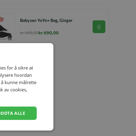
Babyzen YoYo+ Bag, Ginger
Se produkt
kr 999,00
kr 690,00
es for å sikre at
nalysere hvordan
r å kunne målrette
uk av cookies,
GODTA ALLE