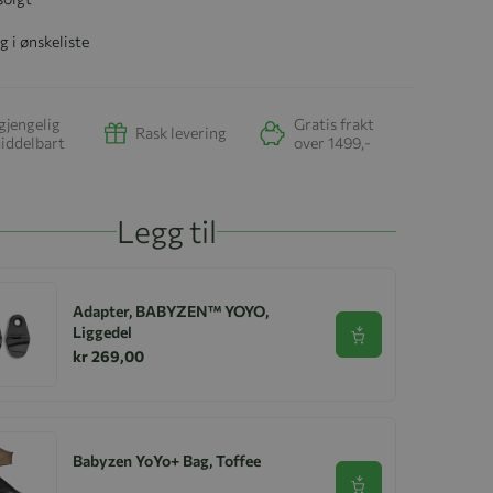
g i ønskeliste
gjengelig
Gratis frakt
Rask levering
iddelbart
over 1499,-
Legg til
Adapter, BABYZEN™ YOYO,
Liggedel
Se produkt
kr 269,00
Babyzen YoYo+ Bag, Toffee
Se produkt