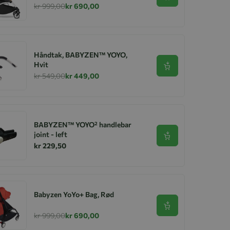
kr 999,00
kr 690,00
Håndtak, BABYZEN™ YOYO,
Hvit
Se produkt
kr 549,00
kr 449,00
BABYZEN™ YOYO² handlebar
joint - left
Se produkt
kr 229,50
Babyzen YoYo+ Bag, Rød
Se produkt
kr 999,00
kr 690,00