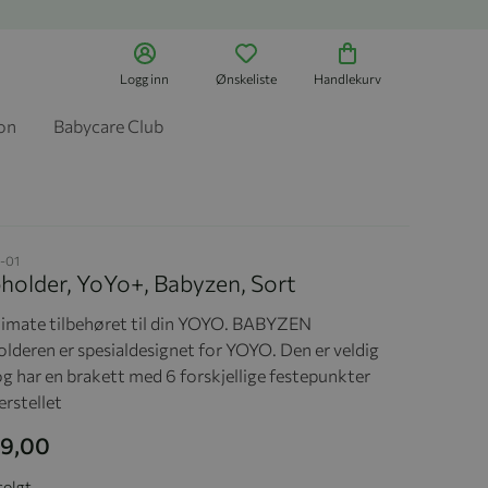
Logg inn
Ønskeliste
Handlekurv
jon
Babycare Club
-01
holder, YoYo+, Babyzen, Sort
timate tilbehøret til din YOYO. BABYZEN
lderen er spesialdesignet for YOYO. Den er veldig
og har en brakett med 6 forskjellige festepunkter
erstellet
49,00
solgt