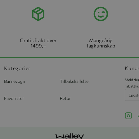
Gratis frakt over
Mangeårig
1499,–
fagkunnskap
Kategorier
Kund
Meld deg
Barnevogn
Tilbakekallelser
rabattku
Favoritter
Retur
See ou
S