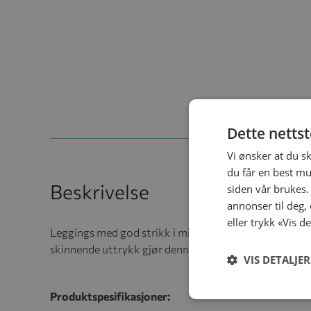
Dette netts
Vi ønsker at du s
du får en best mu
Beskrivelse
siden vår brukes.
annonser til deg,
eller trykk «Vis d
Leggings med god strikk i midjen og fine striper. En ek
skinnende uttrykk gjør denne kvaliteten ekstra fin og 
VIS DETALJER
Produktspesifikasjoner: