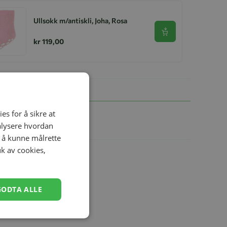
Ullsokk m/antiskli, Joha, Rosa
Se produkt
kr 119,00
es for å sikre at
nalysere hvordan
r å kunne målrette
uk av cookies,
GODTA ALLE