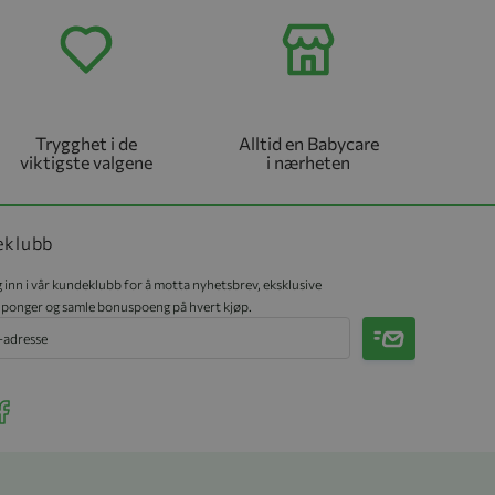
Trygghet i de
Alltid en Babycare
viktigste valgene
i nærheten
eklubb
 inn i vår kundeklubb for å motta nyhetsbrev, eksklusive
ponger og samle bonuspoeng på hvert kjøp.
Meld på
r Instagram
ee our Facebook