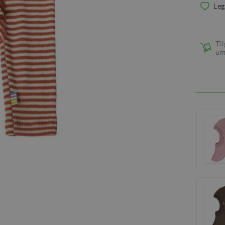
Leg
Til
um