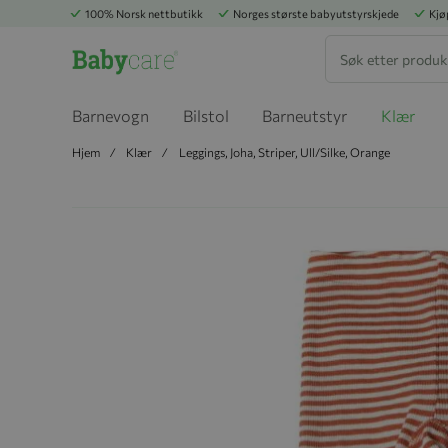
100% Norsk nettbutikk
Norges største babyutstyrskjede
Kjø
Søk
Barnevogn
Bilstol
Barneutstyr
Klær
Hjem
Klær
Leggings, Joha, Striper, Ull/Silke, Orange
Hopp til slutten av bildegalleriet