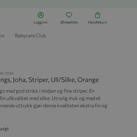
Logg inn
Ønskeliste
Handlekurv
jon
Babycare Club
96-7080
ngs, Joha, Striper, Ull/Silke, Orange
s med god strikk i midjen og fine striper. En
fin ullkvalitet med silke. Utrolig myk og med et
innende uttrykk gjør denne kvaliteten ekstra fin og
solgt