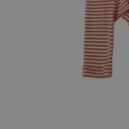
Hopp til begynnelsen av bildegalleriet