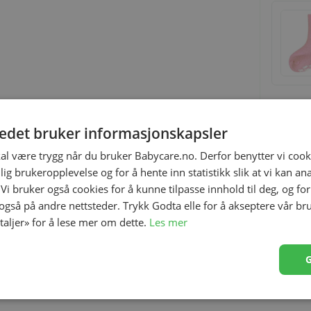
tedet bruker informasjonskapsler
Relaterte produkter
kal være trygg når du bruker Babycare.no. Derfor benytter vi cooki
lig brukeropplevelse og for å hente inn statistikk slik at vi kan a
 Vi bruker også cookies for å kunne tilpasse innhold til deg, og fo
 også på andre nettsteder. Trykk Godta elle for å akseptere vår br
etaljer» for å lese mer om dette.
Les mer
stra fin ullkvalitet med silke. Utrolig myk og med et litt
deilig.