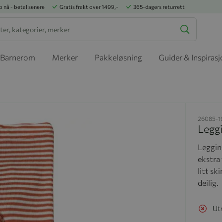
p nå - betal senere
Gratis frakt over 1499,-
365-dagers returrett
Barnerom
Merker
Pakkeløsning
Guider & Inspiras
26085-1
Leggi
Legging
ekstra 
litt sk
deilig.
Ut