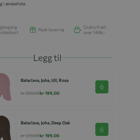
g i ønskeliste
gjengelig
Gratis frakt
Rask levering
iddelbart
over 1499,-
Legg til
Balaclava, Joha, Ull, Rosa
Se produkt
kr 299,00
kr 199,00
Balaclava, Joha, Deep Oak
Se produkt
kr 239,00
kr 199,00