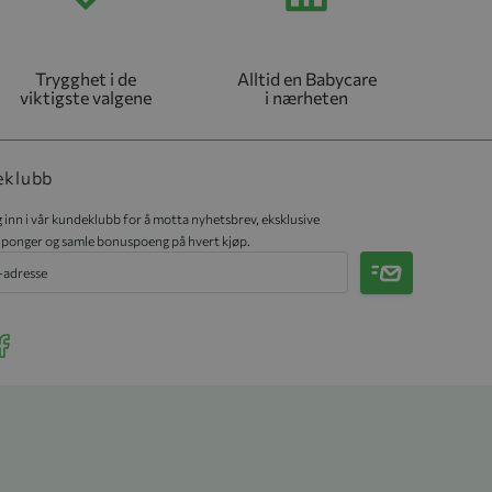
Trygghet i de
Alltid en Babycare
viktigste valgene
i nærheten
eklubb
 inn i vår kundeklubb for å motta nyhetsbrev, eksklusive
ponger og samle bonuspoeng på hvert kjøp.
Meld på
r Instagram
ee our Facebook