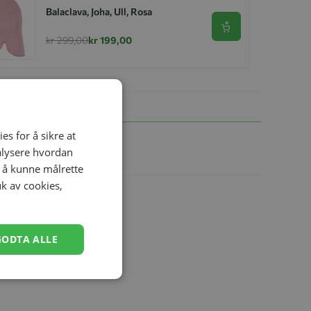
Balaclava, Joha, Ull, Rosa
Se produkt
kr 299,00
kr 199,00
es for å sikre at
nalysere hvordan
r å kunne målrette
uk av cookies,
GODTA ALLE