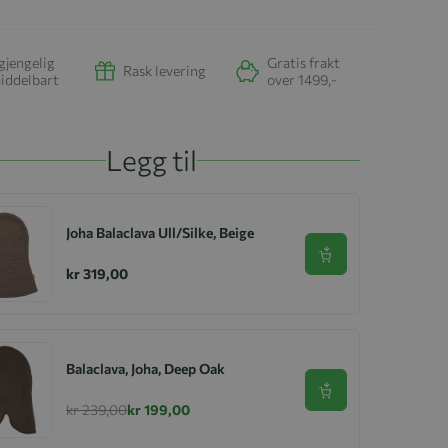
gjengelig
Gratis frakt
Rask levering
iddelbart
over 1499,-
Legg til
Joha Balaclava Ull/Silke, Beige
Se produkt
kr 319,00
Balaclava, Joha, Deep Oak
Se produkt
kr 239,00
kr 199,00