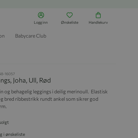
Logg inn
Ønskeliste
Handlekurv
jon
Babycare Club
48-16057
ngs, Joha, Ull, Rød
n og behagelig leggings i deilig merinoull. Elastisk
 og bred ribbestrikk rundt ankel som sikrer god
rm.
solgt
g i ønskeliste