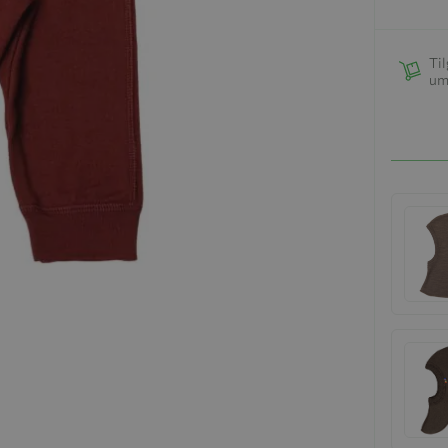
Til
um