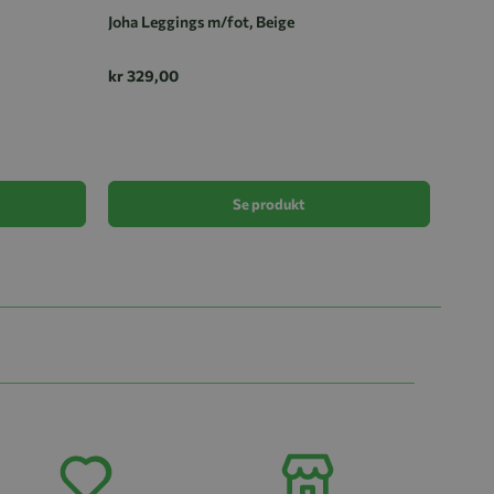
Joha Leggings m/fot, Beige
kr 329,00
Joha L
kr 32
Se produkt