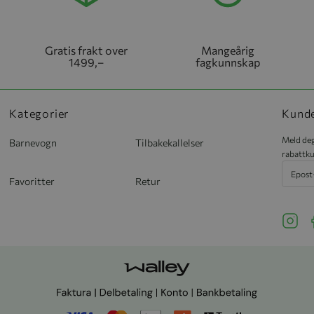
Gratis frakt over
Mangeårig
1499,–
fagkunnskap
Kategorier
Kund
Meld deg
Barnevogn
Tilbakekallelser
rabattku
Favoritter
Retur
See ou
S