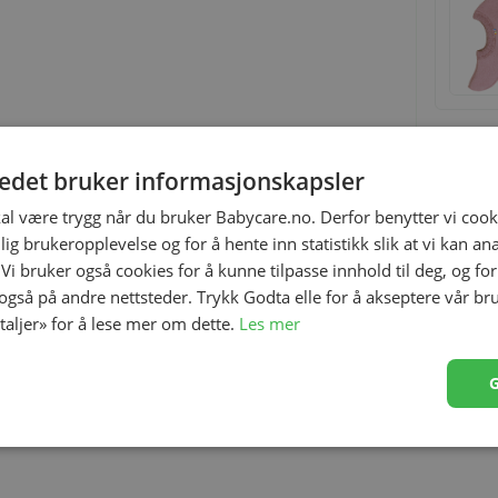
tedet bruker informasjonskapsler
Relaterte produkter
kal være trygg når du bruker Babycare.no. Derfor benytter vi cooki
lig brukeropplevelse og for å hente inn statistikk slik at vi kan a
 Vi bruker også cookies for å kunne tilpasse innhold til deg, og fo
 også på andre nettsteder. Trykk Godta elle for å akseptere vår br
etaljer» for å lese mer om dette.
Les mer
tisk i livet og bred ribbestrikk rundt ankel som sikrer god