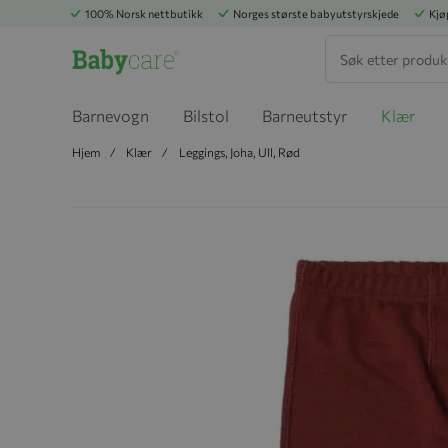
100% Norsk nettbutikk
Norges største babyutstyrskjede
Kjø
Søk
Barnevogn
Bilstol
Barneutstyr
Klær
Hjem
Klær
Leggings, Joha, Ull, Rød
Hopp til slutten av bildegalleriet