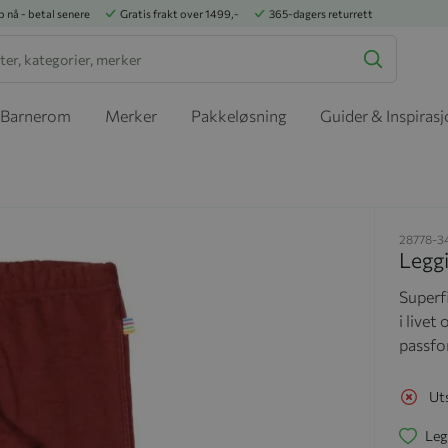
p nå - betal senere
Gratis frakt over 1499,-
365-dagers returrett
Barnerom
Merker
Pakkeløsning
Guider & Inspiras
28778-3
Leggi
Superfi
i livet
passfo
Ut
Leg