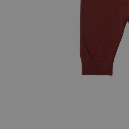
Hopp til begynnelsen av bildegalleriet