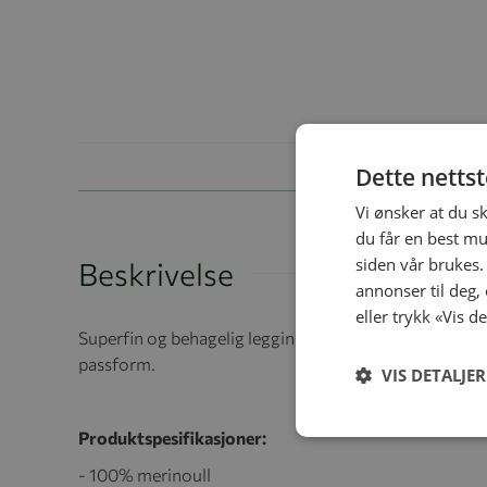
Dette netts
Vi ønsker at du s
du får en best mu
siden vår brukes.
Beskrivelse
annonser til deg,
eller trykk «Vis d
Superfin og behagelig leggings i deilig merinoull. Elas
passform.
VIS DETALJER
Produktspesifikasjoner:
- 100% merinoull