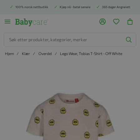
100% norsk nettbutikk
Kjøp nå - betal senere
365 dager Angrerett
Søk
Hjem
Klær
Overdel
Lego Wear, Tobias T-Shirt - Off White
Hopp til slutten av bildegalleriet