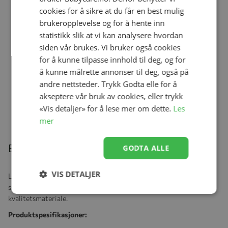
cookies for å sikre at du får en best mulig
brukeropplevelse og for å hente inn
Ullbody, Helledussen, Deep Oak
statistikk slik at vi kan analysere hvordan
Se produk
kr 279,00
kr 167,40
siden vår brukes. Vi bruker også cookies
for å kunne tilpasse innhold til deg, og for
å kunne målrette annonser til deg, også på
andre nettsteder. Trykk Godta elle for å
Ullongs, Helledussen, Navy
akseptere vår bruk av cookies, eller trykk
Se produk
kr 279,00
kr 167,40
«Vis detaljer» for å lese mer om dette.
Les
mer
Beskrivelse
GODTA ALLE
VIS DETALJER
LEGO® Wear - Tobias t-skjorte med motiv av kule legohoder med
solbriller. T- skjorten har god passform og er laget av god
kvalitetsmateriale.
Produktspesifikasjoner: