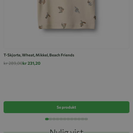
T-Skjorte, Wheat, Mikkel, Beach Friends
kr 289,00
kr 231,20
T
k
Se produkt
Nylig vist