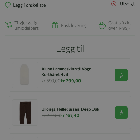
Utsolgt
Legg i ønskeliste
Tilgjengelig
Gratis frakt
Rask levering
umiddelbart
over 1499,-
Legg til
Aluna Lammeskinn til Vogn,
Korthåret Hvit
Se produk
kr 599,00
kr 299,00
Ullongs, Helledussen, Deep Oak
Se produk
kr 279,00
kr 167,40