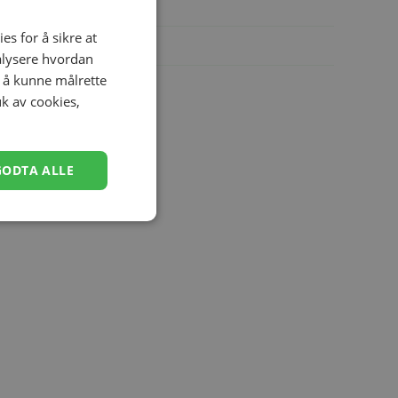
es for å sikre at
nalysere hvordan
r å kunne målrette
uk av cookies,
GODTA ALLE