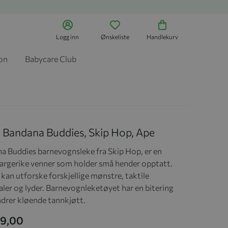
Logg inn
Ønskeliste
Handlekurv
jon
Babycare Club
, Bandana Buddies, Skip Hop, Ape
a Buddies barnevognsleke fra Skip Hop, er en
fargerike venner som holder små hender opptatt.
kan utforske forskjellige mønstre, taktile
aler og lyder. Barnevognleketøyet har en bitering
ndrer kløende tannkjøtt.
99,00