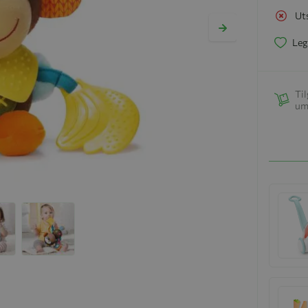
Ut
Leg
Til
um