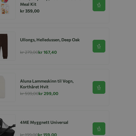
Meal Kit
Se produkt
kr 359,00
Ullongs, Helledussen, Deep Oak
Se produkt
kr 279,00
kr 167,40
Aluna Lammeskinn til Vogn,
Korthåret Hvit
Se produkt
kr 599,00
kr 299,00
4ME Myggnett Universal
Se produkt
kr 199,00
kr 159,00