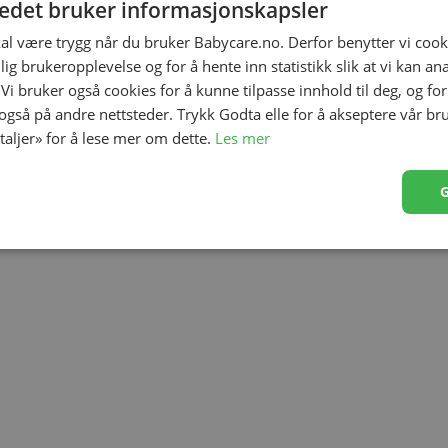
tedet bruker informasjonskapsler
kal være trygg når du bruker Babycare.no. Derfor benytter vi cooki
lig brukeropplevelse og for å hente inn statistikk slik at vi kan a
 Vi bruker også cookies for å kunne tilpasse innhold til deg, og fo
 også på andre nettsteder. Trykk Godta elle for å akseptere vår br
gjeng fargerike venner som holder små hender opptatt.
etaljer» for å lese mer om dette.
Les mer
erialer og lyder. Barnevognleketøyet har en bitering som
n er egnet for både hjemmelek og turgåing. Fest
ar det travelt mens du er ute på tur.