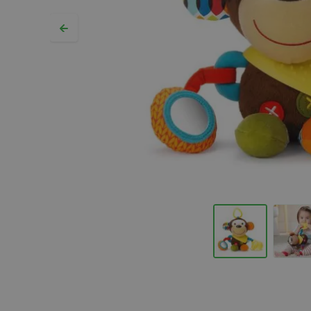
Hopp til begynnelsen av bildegalleriet