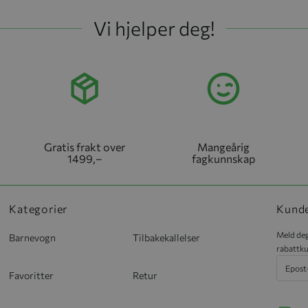
Vi hjelper deg!
Gratis frakt over
Mangeårig
1499,–
fagkunnskap
Kategorier
Kund
Meld deg
Barnevogn
Tilbakekallelser
rabattku
Favoritter
Retur