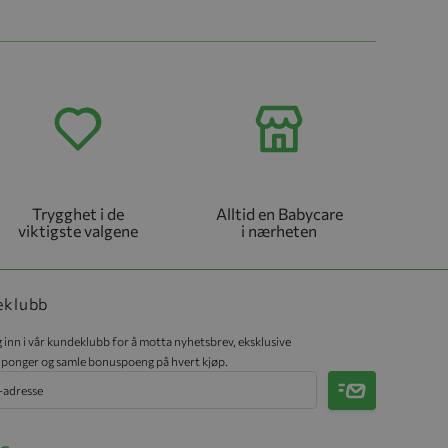
Trygghet i de
Alltid en Babycare
viktigste valgene
i nærheten
eklubb
 inn i vår kundeklubb for å motta nyhetsbrev, eksklusive
ponger og samle bonuspoeng på hvert kjøp.
Meld på