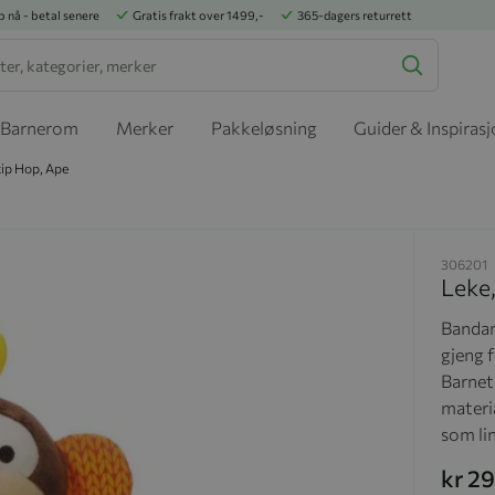
p nå - betal senere
Gratis frakt over 1499,-
365-dagers returrett
Barnerom
Merker
Pakkeløsning
Guider & Inspiras
kip Hop, Ape
306201
Leke
Bandan
gjeng 
Barnet 
materi
som li
kr 2