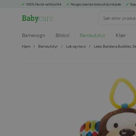
100% Norsk nettbutikk
Norges største babyutstyrskjede
Kjø
Søk
Barnevogn
Bilstol
Barneutstyr
Klær
Hjem
Barneutstyr
Lek og moro
Leke, Bandana Buddies, S
Hopp til slutten av bildegalleriet