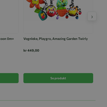
›
coon 0m+
Vognleke, Playgro, Amazing Garden Twirly
kr 449,00
Playg
kr 29
Se produkt