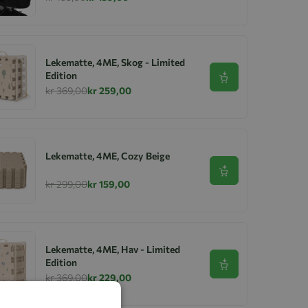
Lekematte, 4ME, Skog - Limited
Edition
Se produkt
kr 369,00
kr 259,00
Lekematte, 4ME, Cozy Beige
Se produkt
kr 299,00
kr 159,00
Lekematte, 4ME, Hav - Limited
Edition
Se produkt
kr 369,00
kr 229,00