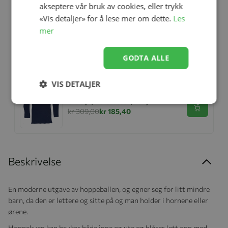
akseptere vår bruk av cookies, eller trykk
«Vis detaljer» for å lese mer om dette.
Les
mer
UV Nett / Innsektsnett til Barnevogn,
Universal, 4ME
Se produk
kr 349,00
kr 199,00
GODTA ALLE
VIS DETALJER
Ulltrøye, Helledussen, Navy
Se produk
kr 309,00
kr 185,40
Beskrivelse
En moderne utgave av hoppeballen, og egner seg for litt mindre
barn, da den er lettere og sitte på og man holder i hornene eller
ørene.
Hoppekuen kan brukes både inne og ute og blåses lett opp med