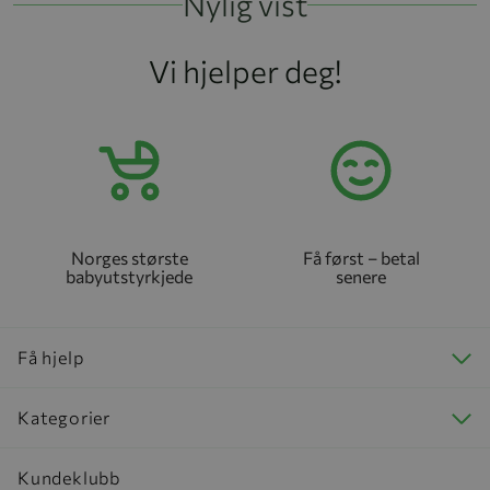
Nylig vist
Vi hjelper deg!
Norges største
Få først – betal
babyutstyrkjede
senere
Få hjelp
Kategorier
Kundeklubb