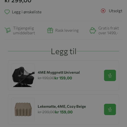
Utsolgt
Legg i ønskeliste
Tilgjengelig
Gratis frakt
Rask levering
umiddelbart
over 1499,-
Legg til
4ME Myggnett Universal
Se produk
kr 199,00
kr 159,00
Lekematte, 4ME, Cozy Beige
Se produk
kr 299,00
kr 159,00