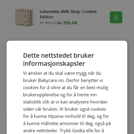
Lekematte, 4ME, Skog - Limited
Edition
Se produk
kr 369,00
kr 259,00
Lekematte, 4ME, Hav - Limited
Edition
Dette nettstedet bruker
Se produk
kr 369,00
kr 229,00
informasjonskapsler
Vi ønsker at du skal være trygg når du
bruker Babycare.no. Derfor benytter vi
4ME Parasoll Universal
cookies for å sikre at du får en best mulig
Se produk
kr 299,00
kr 149,00
brukeropplevelse og for å hente inn
statistikk slik at vi kan analysere hvordan
siden vår brukes. Vi bruker også cookies
for å kunne tilpasse innhold til deg, og for
4ME Bilspeil Universal
å kunne målrette annonser til deg, også på
Se produk
kr 249,00
kr 179,00
andre nettsteder. Trykk Godta elle for å