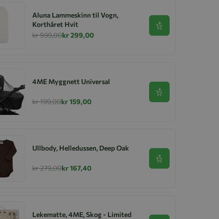
Aluna Lammeskinn til Vogn,
Korthåret Hvit
Se produkt
kr 599,00
kr 299,00
4ME Myggnett Universal
Se produkt
kr 199,00
kr 159,00
Ullbody, Helledussen, Deep Oak
Se produkt
kr 279,00
kr 167,40
Lekematte, 4ME, Skog - Limited