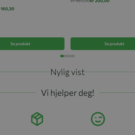
kr 469,00
kr 200,00
 160,30
Se produkt
Se produkt
Nylig vist
Vi hjelper deg!