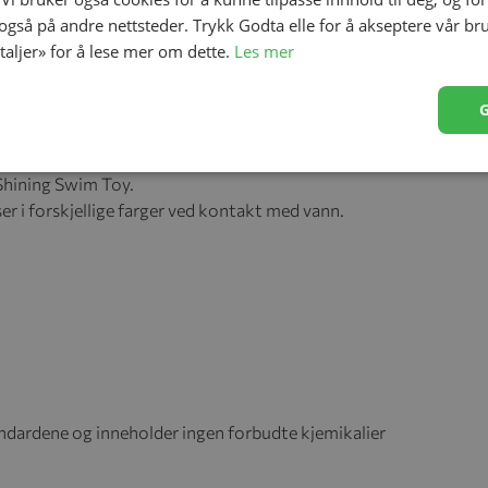
 også på andre nettsteder. Trykk Godta elle for å akseptere vår br
etaljer» for å lese mer om dette.
Les mer
 Shining Swim Toy.
 i forskjellige farger ved kontakt med vann.
dardene og inneholder ingen forbudte kjemikalier