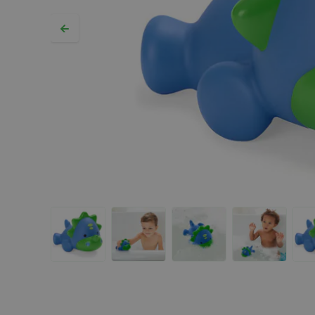
Hopp til begynnelsen av bildegalleriet