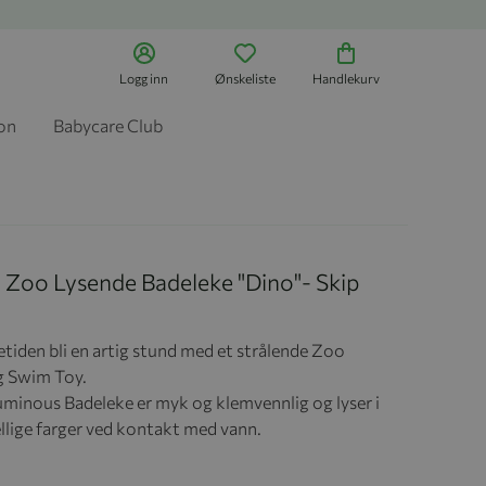
Logg inn
Ønskeliste
Handlekurv
jon
Babycare Club
 Zoo Lysende Badeleke "Dino"- Skip
etiden bli en artig stund med et strålende Zoo
g Swim Toy.
minous Badeleke er myk og klemvennlig og lyser i
ellige farger ved kontakt med vann.