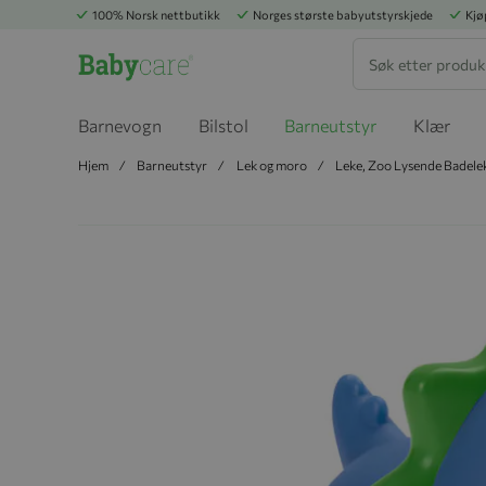
100% Norsk nettbutikk
Norges største babyutstyrskjede
Kjø
Søk
Barnevogn
Bilstol
Barneutstyr
Klær
Hjem
Barneutstyr
Lek og moro
Leke, Zoo Lysende Badele
Hopp til slutten av bildegalleriet