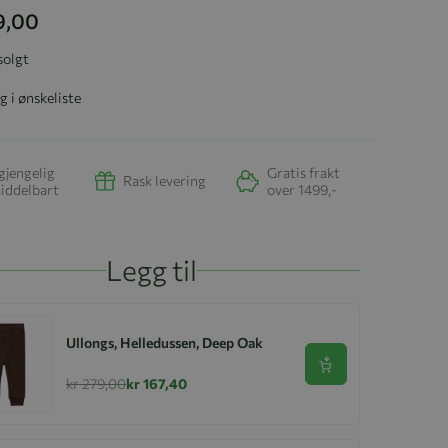
9,00
solgt
g i ønskeliste
gjengelig
Gratis frakt
Rask levering
iddelbart
over 1499,-
Legg til
Ullongs, Helledussen, Deep Oak
Se produkt
kr 279,00
kr 167,40