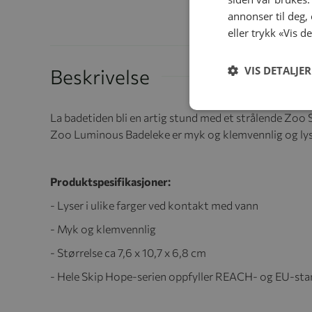
annonser til deg,
eller trykk «Vis d
VIS DETALJER
Beskrivelse
La badetiden bli en artig stund med et strålende Zoo
Zoo Luminous Badeleke er myk og klemvennlig og lyser
Produktspesifikasjoner:
-
Lyser i ulike farger ved kontakt med vann
- Myk og klemvennlig
-
Størrelse ca 7,6 x 10,7 x 6,8 cm
-
Hele Skip Hope-serien oppfyller REACH- og EU-stan