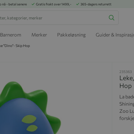
p nå - betal senere
Gratis frakt over 1499,-
365-dagers returrett
Barnerom
Merker
Pakkeløsning
Guider & Inspiras
ke "Dino"- Skip Hop
235363
Leke,
Hop
La bad
Shinin
Zoo Lu
forskj