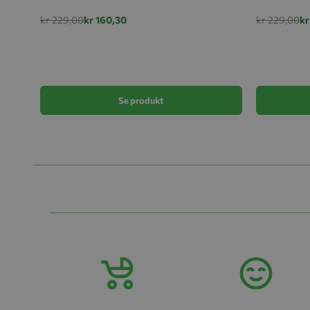
kr 229,00
kr 160,30
kr 229,00
kr
Se produkt