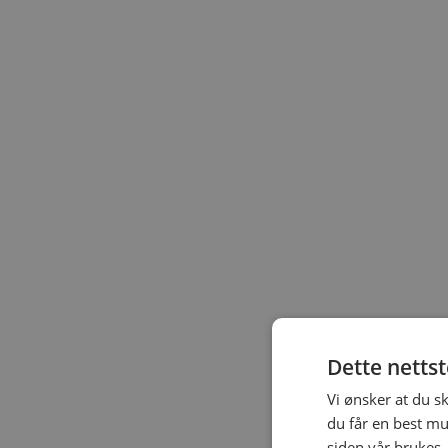
Dette netts
Vi ønsker at du s
du får en best mu
siden vår brukes.