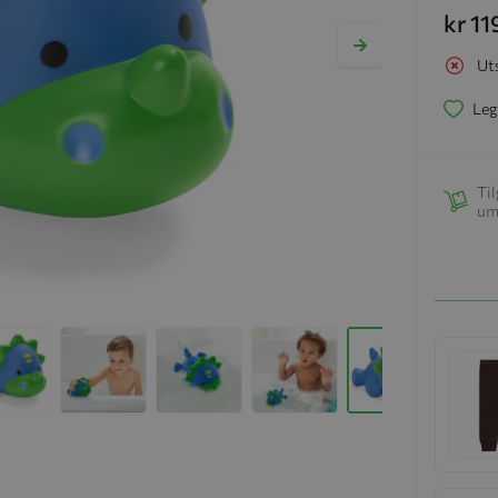
kr 11
Ut
Leg
Til
um