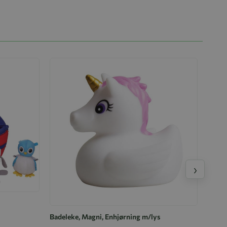
›
Badeleke, Magni, Enhjørning m/lys