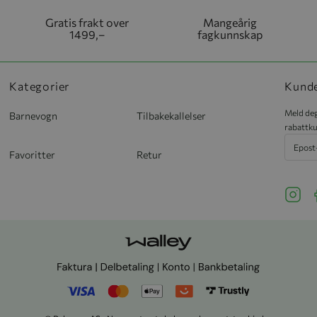
Gratis frakt over
Mangeårig
1499,–
fagkunnskap
Kategorier
Kund
Meld deg
Barnevogn
Tilbakekallelser
rabattku
Favoritter
Retur
See ou
S