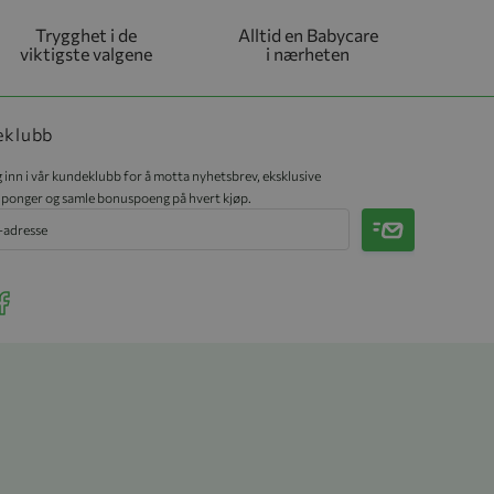
Trygghet i de
Alltid en Babycare
viktigste valgene
i nærheten
eklubb
 inn i vår kundeklubb for å motta nyhetsbrev, eksklusive
ponger og samle bonuspoeng på hvert kjøp.
Meld på
r Instagram
ee our Facebook