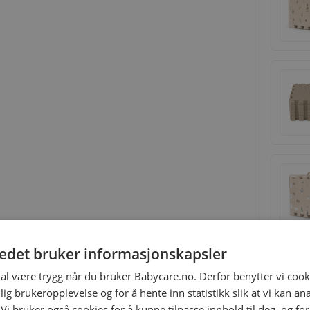
tedet bruker informasjonskapsler
kal være trygg når du bruker Babycare.no. Derfor benytter vi cooki
lig brukeropplevelse og for å hente inn statistikk slik at vi kan a
 Vi bruker også cookies for å kunne tilpasse innhold til deg, og fo