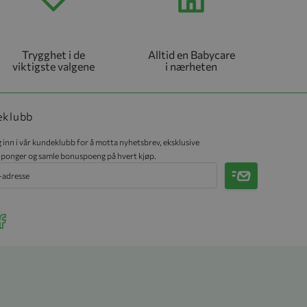
Trygghet i de
Alltid en Babycare
viktigste valgene
i nærheten
eklubb
 inn i vår kundeklubb for å motta nyhetsbrev, eksklusive
ponger og samle bonuspoeng på hvert kjøp.
Meld på
r Instagram
ee our Facebook