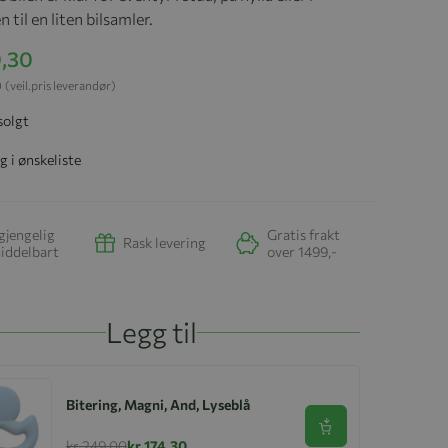
n til en liten bilsamler.
0,30
0
(veil.pris leverandør)
solgt
g i ønskeliste
gjengelig
Gratis frakt
Rask levering
iddelbart
over 1499,-
Legg til
Bitering, Magni, And, Lyseblå
Se produkt
kr 249,00
kr 174,30