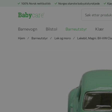
100% Norsk nettbutikk
Norges største babyutstyrskjede
Kjø
Søk
Barnevogn
Bilstol
Barneutstyr
Klær
Hjem
Barneutstyr
Lek og moro
Lekebil, Magni. Bil-VW Cl
Hopp til slutten av bildegalleriet