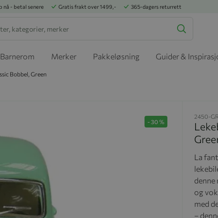
p nå - betal senere
Gratis frakt over 1499,-
365-dagers returrett
Barnerom
Merker
Pakkeløsning
Guider & Inspiras
assic Bobbel, Green
2450-G
-
30
%
Lekeb
Gree
La fan
lekebil
denne 
og voks
med det
– denne