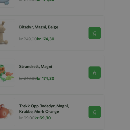
Bitedyr, Magni, Beige
Se produkt
kr 249,00
kr 174,30
Strandsett, Magni
Se produkt
kr 249,00
kr 174,30
Trekk Opp Badedyr, Magni,
Krabbe, Mørk Orange
Se produkt
kr 99,00
kr 69,30