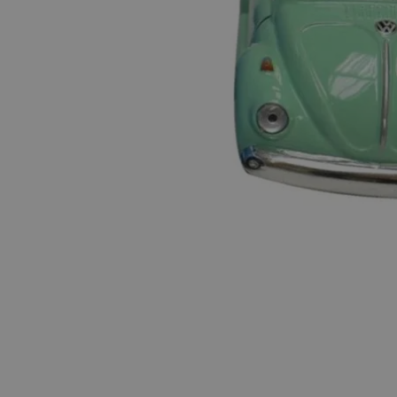
Hopp til begynnelsen av bildegalleriet