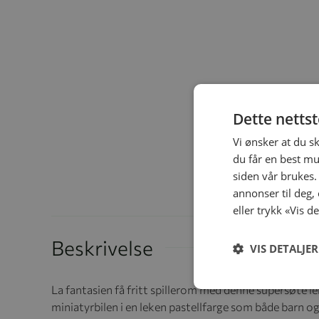
Dette netts
Vi ønsker at du s
du får en best mu
siden vår brukes.
annonser til deg,
eller trykk «Vis d
Beskrivelse
VIS DETALJER
La fantasien få fritt spillerom med denne supersøte l
miniatyrbilen i en leken pastellfarge som både barn og