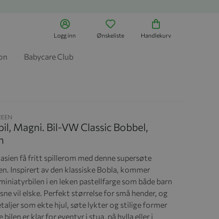
Logg inn
Ønskeliste
Handlekurv
jon
Babycare Club
REEN
il, Magni. Bil-VW Classic Bobbel,
n
tasien få fritt spillerom med denne supersøte
en. Inspirert av den klassiske Bobla, kommer
miniatyrbilen i en leken pastellfarge som både barn
ne vil elske. Perfekt størrelse for små hender, og
aljer som ekte hjul, søte lykter og stilige former
 bilen er klar for eventyr i stua, på hylla eller i