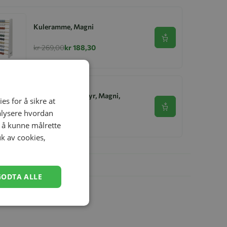
Kuleramme, Magni
Se produkt
kr 269,00
kr 188,30
Trekk Opp Badedyr, Magni,
es for å sikre at
Pingvin, Sort
Se produkt
nalysere hvordan
kr 99,00
kr 69,30
r å kunne målrette
uk av cookies,
GODTA ALLE