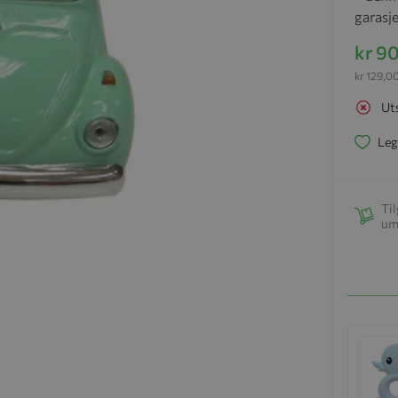
garasje
kr 9
kr 129,0
Ut
Leg
Til
um