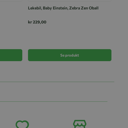
Lekebil, Baby Einstein, Zebra Zen Oball
kr 229,00
Skole
kr 49
Se produkt