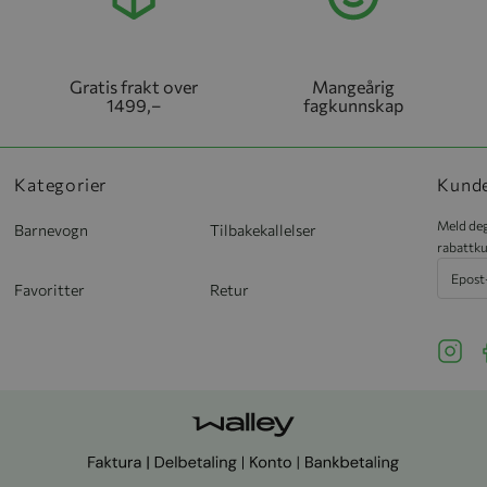
Gratis frakt over
Mangeårig
1499,–
fagkunnskap
Kategorier
Kund
Meld deg
Barnevogn
Tilbakekallelser
rabattku
Favoritter
Retur
See ou
S