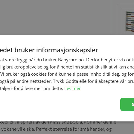
tedet bruker informasjonskapsler
kal være trygg når du bruker Babycare.no. Derfor benytter vi cooki
lig brukeropplevelse og for å hente inn statistikk slik at vi kan a
 Vi bruker også cookies for å kunne tilpasse innhold til deg, og fo
 også på andre nettsteder. Trykk Godta elle for å akseptere vår br
etaljer» for å lese mer om dette.
Les mer
ekebilen. Inspirert av den klassiske Bobla, kommer denne
 voksne vil elske. Perfekt størrelse for små hender, og