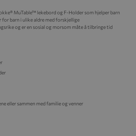
 Stokke® MuTable™ lekebord og F-Holder som hjelper barn
 for barn i ulike aldre med forskjellige
ingsrike og er en sosial og
morsom måte å tilbringe tid
er
der
alene eller sammen med familie og venner