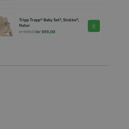
Tripp Trapp® Baby Set², Stokke®,
Natur
Se produkt
kr 649,00
kr 599,00