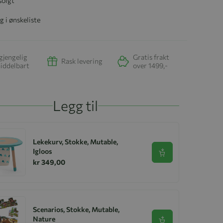
solgt
g i ønskeliste
gjengelig
Gratis frakt
Rask levering
iddelbart
over 1499,-
Legg til
Lekekurv, Stokke, Mutable,
Igloos
Se produkt
kr 349,00
Scenarios, Stokke, Mutable,
Nature