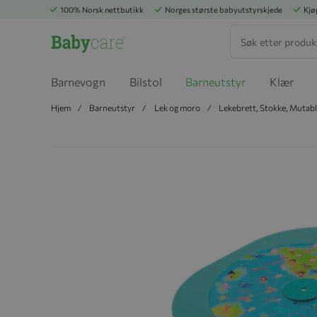
100% Norsk nettbutikk
Norges største babyutstyrskjede
Kjø
Søk
Barnevogn
Bilstol
Barneutstyr
Klær
Hjem
Barneutstyr
Lek og moro
Lekebrett, Stokke, Mutab
Hopp til slutten av bildegalleriet