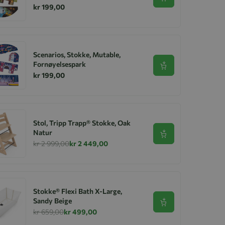
Se produkt
kr 199,00
Scenarios, Stokke, Mutable,
Fornøyelsespark
Se produkt
kr 199,00
Stol, Tripp Trapp® Stokke, Oak
Natur
Se produkt
kr 2 999,00
kr 2 449,00
Stokke® Flexi Bath X-Large,
Sandy Beige
Se produkt
kr 659,00
kr 499,00