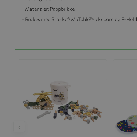
- Materialer: Pappbrikke
- Brukes med Stokke® MuTable™ lekebord og F-Holde
‹