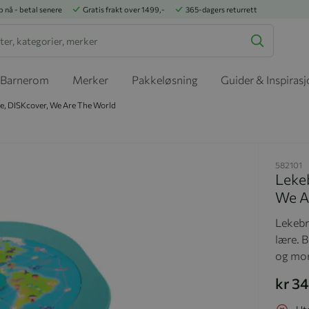
p nå - betal senere
Gratis frakt over 1499,-
365-dagers returrett
Barnerom
Merker
Pakkeløsning
Guider & Inspiras
le, DISKcover, We Are The World
582101
Lekeb
We A
Lekebr
lære. B
og
mor
kr 3