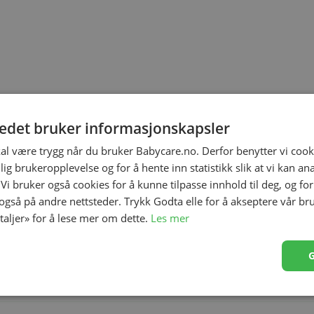
tedet bruker informasjonskapsler
kal være trygg når du bruker Babycare.no. Derfor benytter vi cooki
lig brukeropplevelse og for å hente inn statistikk slik at vi kan a
 Vi bruker også cookies for å kunne tilpasse innhold til deg, og fo
 også på andre nettsteder. Trykk Godta elle for å akseptere vår br
etaljer» for å lese mer om dette.
Les mer