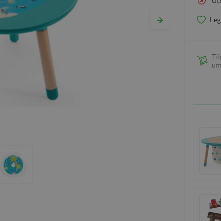
Ut
Leg
Til
um