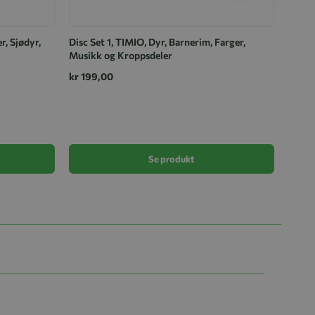
r, Sjødyr,
Disc Set 1, TIMIO, Dyr, Barnerim, Farger,
Musikk og Kroppsdeler
kr 199,00
Disc S
Dinos
kr 19
Se produkt