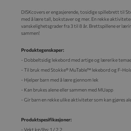
DISKcovers er engasjerende, tosidige spillebrett til
med å lære tall, bokstaver og mer. En rekke aktiviteter
vanskelighetsgrader fra 3 til 8 år. Brettspillene er lær
sammen!
Produktegenskaper:
- Dobbeltsidig lekebord med artige og lærerike tema
- Til bruk med Stokke® MuTable™ lekebord og F-Hol
- Hjelper barn med å lære gjennom lek
- Kan brukes alene eller sammen med MUapp
- Gir barn en rekke ulike aktiviteter som kan gjøres 
Produktspesifikasjoner:
- Vekt kg/lbs: 1 / 2.2