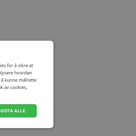
es for å sikre at
nalysere hvordan
r å kunne målrette
uk av cookies,
GODTA ALLE