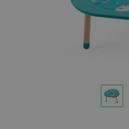
Hopp til begynnelsen av bildegalleriet