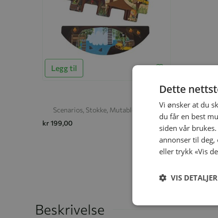
Legg til
Dette netts
Vi ønsker at du s
Scenarios, Stokke, Mutable, Nature
du får en best mu
kr 199,00
siden vår brukes.
annonser til deg,
eller trykk «Vis d
VIS DETALJER
Beskrivelse