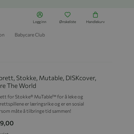
Logg inn
Ønskeliste
Handlekurv
jon
Babycare Club
rett, Stokke, Mutable, DISKcover,
re The World
ett for Stokke® MuTable™ for å leke og
rettspillene er læringsrike og er en sosial
som måte å tilbringe tid sammen!
49,00