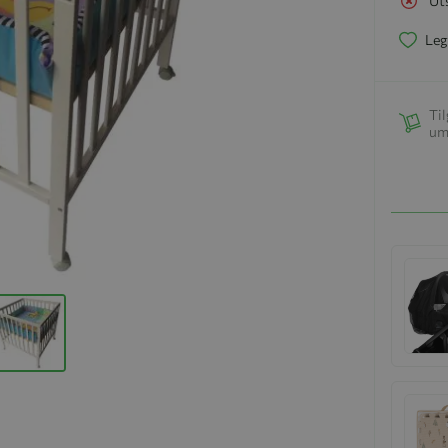
Ut
Leg
Til
um