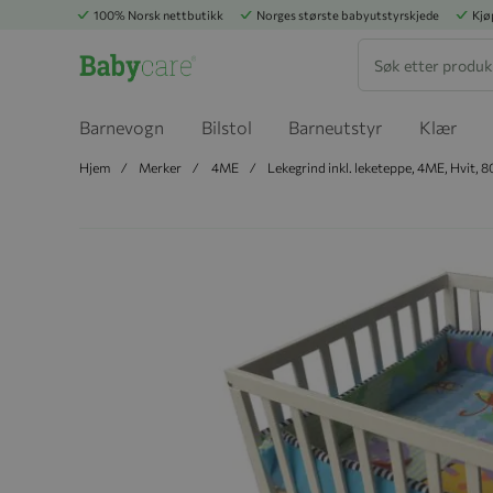
100% Norsk nettbutikk
Norges største babyutstyrskjede
Kjø
Søk
Barnevogn
Bilstol
Barneutstyr
Klær
Hjem
Merker
4ME
Lekegrind inkl. leketeppe, 4ME, Hvit,
Hopp til slutten av bildegalleriet