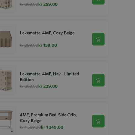
Se produkt
kr 369,00
kr 259,00
Lekematte, 4ME, Cozy Beige
Se produkt
kr 299,00
kr 159,00
Lekematte, 4ME, Hav - Limited
Edition
Se produkt
kr 369,00
kr 229,00
4ME, Premium Bed-Side Crib,
Cozy Beige
Se produkt
kr 1 599,00
kr 1 249,00