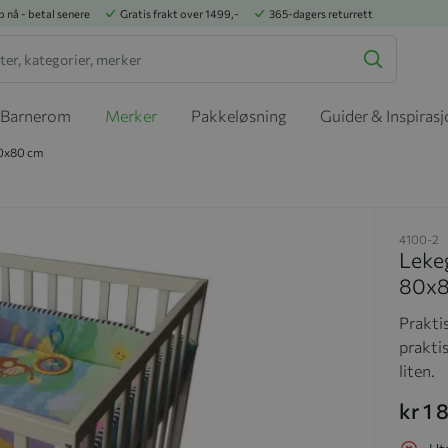
p nå - betal senere
Gratis frakt over 1499,-
365-dagers returrett
Barnerom
Merker
Pakkeløsning
Guider & Inspiras
 80x80 cm
4100-2
Lekeg
80x8
Prakti
prakti
liten.
kr 1