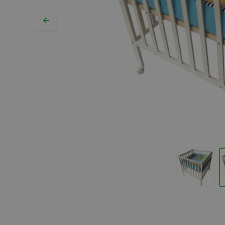
Hopp til begynnelsen av bildegalleriet