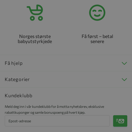
Norges største
Få først – betal
babyutstyrkjede
senere
Få hjelp
Kategorier
Kundeklubb
Meld deg inn i vår kundeklubb for å motta nyhetsbrev, eksklusive
rabattkuponger og samle bonuspoeng på hvert kjøp.
Meld 