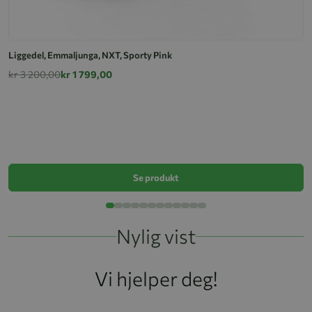
Liggedel, Emmaljunga, NXT, Sporty Pink
kr 3 200,00
kr 1 799,00
L
k
Se produkt
Nylig vist
Vi hjelper deg!