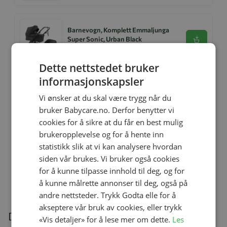
Barnevogn, Komplett Emmaljunga
Super Sonic, Urban Black
Se produk
kr 11 495,00
kr 8 990,00
Dette nettstedet bruker
informasjonskapsler
Emmaljunga Sittedel, Outdoor
Vi ønsker at du skal være trygg når du
Brown, Ergo+
Se produk
bruker Babycare.no. Derfor benytter vi
kr 3 900,00
cookies for å sikre at du får en best mulig
brukeropplevelse og for å hente inn
statistikk slik at vi kan analysere hvordan
Emmaljunga Sento Pro Ergo+,
siden vår brukes. Vi bruker også cookies
Outdoor Black
Se produk
for å kunne tilpasse innhold til deg, og for
kr 14 495,00
kr 12 990,00
å kunne målrette annonser til deg, også på
andre nettsteder. Trykk Godta elle for å
akseptere vår bruk av cookies, eller trykk
Du kan også være interessert i følgende
«Vis detaljer» for å lese mer om dette.
Les