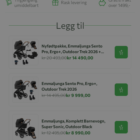
Rask levering
umiddelbart
over 1499,-
Legg til
Nyfødtpakke, Emmaljunga Sento
Pro, Ergo+, Outdoor Trek 2026 +
Se produk
Cloud G + Base
kr 20 493,00
kr 14 490,00
Emmaljunga Sento Pro, Ergo+,
Outdoor Trek 2026
Se produk
kr 14 495,00
kr 9 999,00
Emmaljunga, Komplett Barnevogn,
Super Sonic, Outdoor Black
Se produk
kr 12 495,00
kr 8 990,00