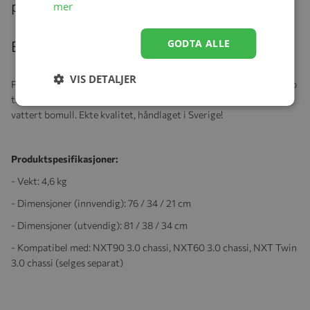
produkter
mer
GODTA ALLE
Beskrivelse
VIS DETALJER
Praktisk og romslig bag til din NXT barnevogn, egnet for barn opp
til seks måneder. i bagen medfølger en deilig og myk madrass med
vattert bomull. Ekte kvalitet, håndlaget i Sverige!
Produktspesifikasjoner:
- Vekt: 4,6 kg
- Dimensjoner (innvendig): 76 / 34 / 21 cm
- Dimensjoner (utvendig): 81 / 38 / 34 cm
- Kompatibel med: NXT90 3.0 chassi, NXT60 3.0 chassi, NXT Twin
3.0 chassi (selges separat)