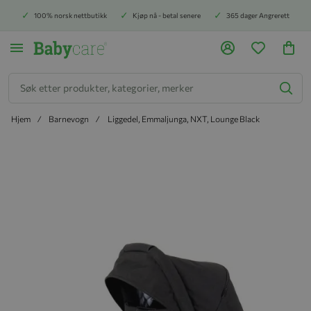
100% norsk nettbutikk
Kjøp nå - betal senere
365 dager Angrerett
Søk
Hjem
Barnevogn
Liggedel, Emmaljunga, NXT, Lounge Black
Hopp til slutten av bildegalleriet