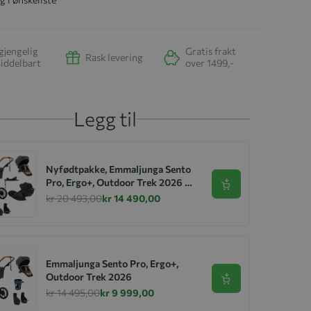
gjengelig
Gratis frakt
Rask levering
iddelbart
over 1499,-
Legg til
Nyfødtpakke, Emmaljunga Sento
Pro, Ergo+, Outdoor Trek 2026 +
Se produkt
Cloud G + Base
kr 20 493,00
kr 14 490,00
Emmaljunga Sento Pro, Ergo+,
Outdoor Trek 2026
Se produkt
kr 14 495,00
kr 9 999,00