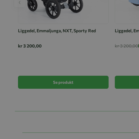
‹
Liggedel, Emmaljunga, NXT, Sporty Red
Liggedel, E
kr 3 200,00
kr 3 200,00
Se produkt