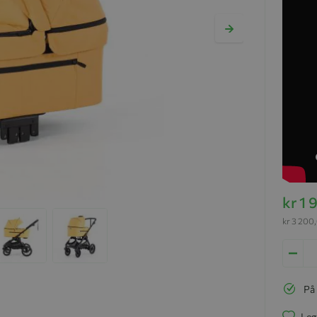
kr 1
kr 3 200
På
Leg