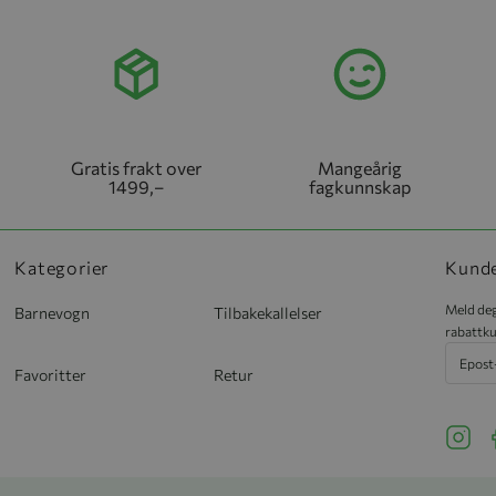
Gratis frakt over
Mangeårig
1499,–
fagkunnskap
Kategorier
Kund
Meld deg
Barnevogn
Tilbakekallelser
rabattku
Favoritter
Retur
See ou
S