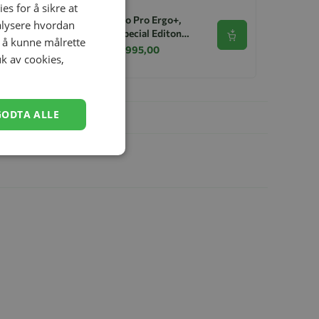
es for å sikre at
Emmaljunga Sento Pro Ergo+,
nalysere hvordan
Outdoor Trek - Special Editon
Se produkt
r å kunne målrette
2026
kr 14 495,00
kr 11 995,00
uk av cookies,
GODTA ALLE