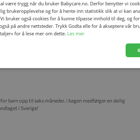
kal være trygg når du bruker Babycare.no. Derfor benytter vi cooki
lig brukeropplevelse og for å hente inn statistikk slik at vi kan a
 Vi bruker også cookies for å kunne tilpasse innhold til deg, og fo
 også på andre nettsteder. Trykk Godta elle for å akseptere vår br
etaljer» for å lese mer om dette.
Les mer
i følgende produkter
for barn opp til seks måneder. i bagen medfølger en deilig
ndlaget i Sverige!