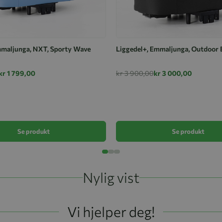
mmaljunga, NXT, Sporty Wave
Liggedel+, Emmaljunga, Outdoor 
kr 1 799,00
kr 3 900,00
kr 3 000,00
Se produkt
Se produkt
Nylig vist
Vi hjelper deg!