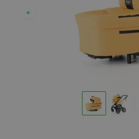
Hopp til begynnelsen av bildegalleriet