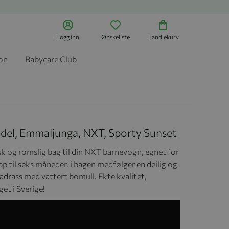
Logg inn
Ønskeliste
Handlekurv
jon
Babycare Club
edel, Emmaljunga, NXT, Sporty Sunset
sk og romslig bag til din NXT barnevogn, egnet for
p til seks måneder. i bagen medfølger en deilig og
drass med vattert bomull. Ekte kvalitet,
et i Sverige!