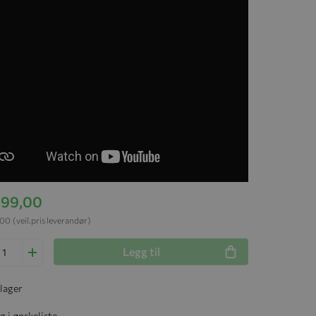
 999,00
,00
(veil.pris leverandør)
Legg til
 lager
g i ønskeliste