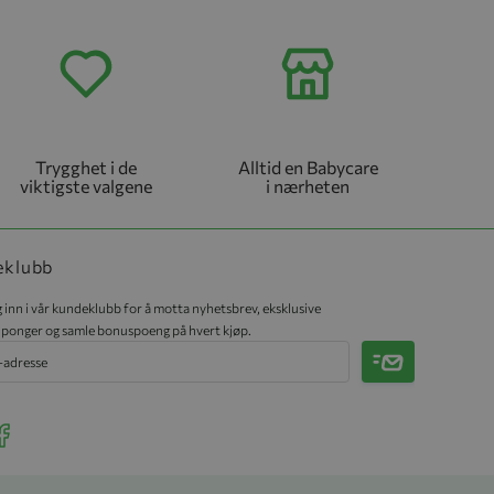
Trygghet i de
Alltid en Babycare
viktigste valgene
i nærheten
eklubb
 inn i vår kundeklubb for å motta nyhetsbrev, eksklusive
ponger og samle bonuspoeng på hvert kjøp.
Meld på
r Instagram
ee our Facebook