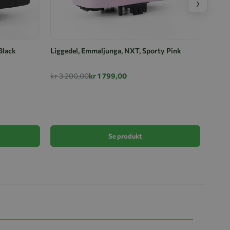
›
Black
Liggedel, Emmaljunga, NXT, Sporty Pink
kr 3 200,00
kr 1 799,00
Emmal
kr 2 
Se produkt