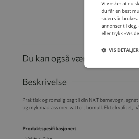
Vi ønsker at du s
du får en best mu
siden vår brukes.
annonser til deg,
eller trykk «Vis d
VIS DETALJER
Du kan også være interessert 
Beskrivelse
Praktisk og romslig bag til din NXT barnevogn, egnet 
og myk madrass med vattert bomull. Ekte kvalitet, hå
Produktspesifikasjoner:
- Vekt: 4,6 kg