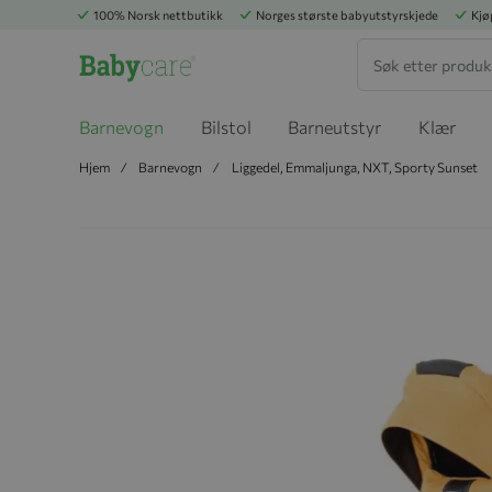
100% Norsk nettbutikk
Norges største babyutstyrskjede
Kjø
Søk
Barnevogn
Bilstol
Barneutstyr
Klær
Hjem
Barnevogn
Liggedel, Emmaljunga, NXT, Sporty Sunset
Hopp til slutten av bildegalleriet