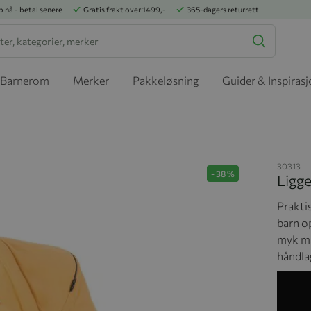
p nå - betal senere
Gratis frakt over 1499,-
365-dagers returrett
Barnerom
Merker
Pakkeløsning
Guider & Inspiras
30313
-
38
%
Ligg
Prakti
barn op
myk ma
håndlag