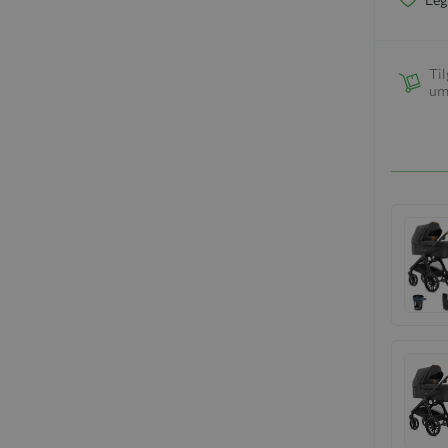
Til
um