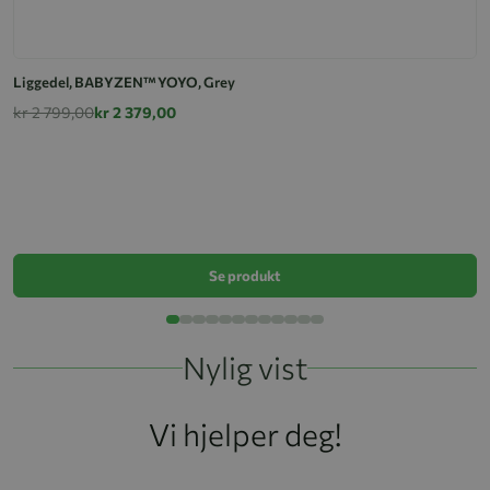
Liggedel, BABYZEN™ YOYO, Grey
kr 2 799,00
kr 2 379,00
L
k
Se produkt
Nylig vist
Vi hjelper deg!