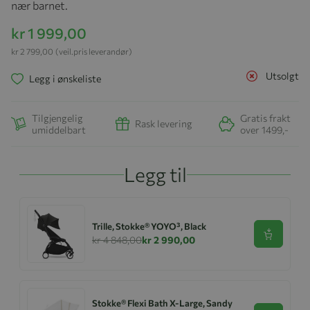
nær barnet.
kr 1 999,00
kr 2 799,00
(veil.pris leverandør)
Utsolgt
Legg i ønskeliste
Tilgjengelig
Gratis frakt
Rask levering
umiddelbart
over 1499,-
Legg til
Trille, Stokke® YOYO³, Black
Se produk
kr 4 848,00
kr 2 990,00
Stokke® Flexi Bath X-Large, Sandy