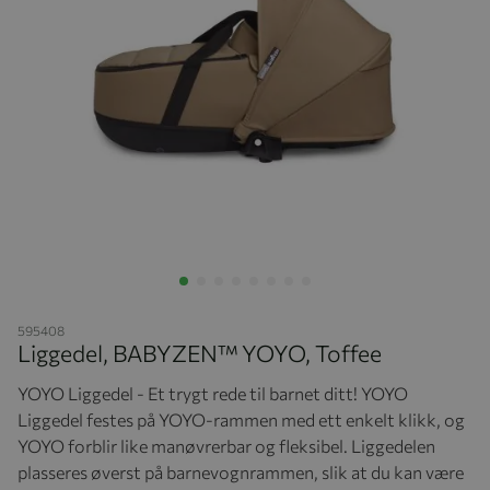
Hopp til begynnelsen av bildegalleriet
595408
Liggedel, BABYZEN™ YOYO, Toffee
YOYO Liggedel - Et trygt rede til barnet ditt! YOYO
Liggedel festes på
YOYO-rammen med ett enkelt klikk, og
YOYO forblir like manøvrerbar og fleksibel. Liggedelen
plasseres øverst på barnevognrammen, slik at du kan være