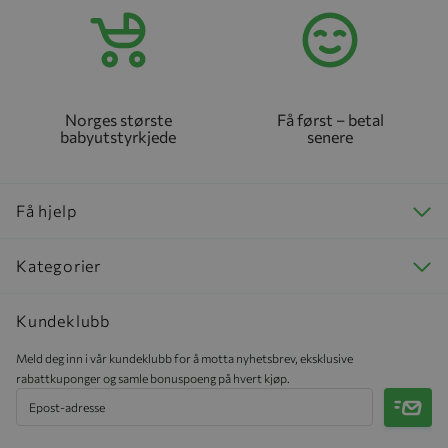
Norges største
Få først – betal
babyutstyrkjede
senere
Få hjelp
Kategorier
Kundeklubb
Meld deg inn i vår kundeklubb for å motta nyhetsbrev, eksklusive
rabattkuponger og samle bonuspoeng på hvert kjøp.
Meld 