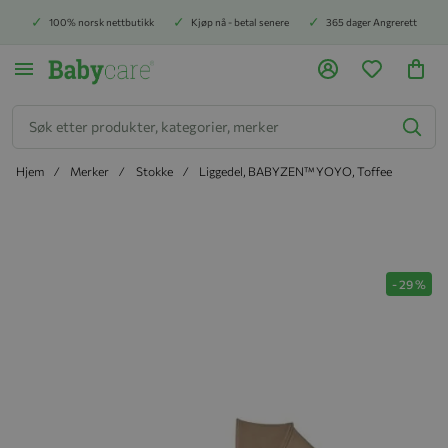
100% norsk nettbutikk
Kjøp nå - betal senere
365 dager Angrerett
Søk
Hjem
Merker
Stokke
Liggedel, BABYZEN™ YOYO, Toffee
Hopp til slutten av bildegalleriet
-
29
%