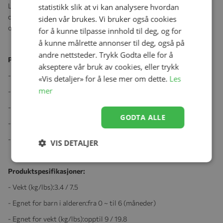
La barnet ligge komfortabelt og godt på en pustende
statistikk slik at vi kan analysere hvordan
dobbeltmadrass. Takket være den lette vekten kan du enkelt bære
siden vår brukes. Vi bruker også cookies
og feste den på barnevognrammen når du skal ut på tur.
for å kunne tilpasse innhold til deg, og for
å kunne målrette annonser til deg, også på
andre nettsteder. Trykk Godta elle for å
Produktegenskaper:
akseptere vår bruk av cookies, eller trykk
- Ventilert base og kalesje.
«Vis detaljer» for å lese mer om dette.
Les
mer
- Innerlommer til oppbevaring av småting.
- Anti-UV (UPF 50+) vannavvisende stoff
GODTA ALLE
- Kan bæres for hånd og settes på gulvet
- Liggedelen er ultralett
VIS DETALJER
Produktspesifikasjoner:
- Vekt (kg/lbs):
3.4 / 7.5
- Egnet for barn i alderen:
fra 0 ~ til 6 (måneder)
- Egnet for vekt (kg/lbs):
opptil 9 / 19.8