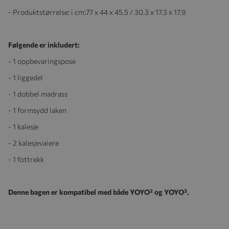
- Produktstørrelse: i cm:
77 x 44 x 45.5 / 30.3 x 17.3 x 17.9
Følgende er inkludert:
- 1 oppbevaringspose
- 1 liggedel
- 1 dobbel madrass
- 1 formsydd laken
- 1 kalesje
- 2 kalesjevaiere
- 1 fottrekk
Denne bagen er kompatibel med både YOYO² og YOYO³.