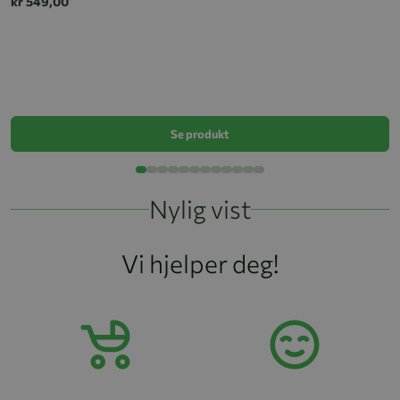
kr 549,00
H
k
Se produkt
Nylig vist
Vi hjelper deg!