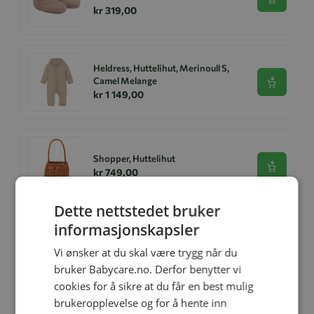
Se produk
kr 319,00
Heldress, Huttelihut, Merinoull S,
Camel Melange
Se produk
kr 1 149,00
Shopper, Huttelihut
Se produk
kr 749,00
Dette nettstedet bruker
informasjonskapsler
Kjole, Huttelihut, Liberty, Capel
Vi ønsker at du skal være trygg når du
Se produk
kr 789,00
kr 473,00
bruker Babycare.no. Derfor benytter vi
cookies for å sikre at du får en best mulig
brukeropplevelse og for å hente inn