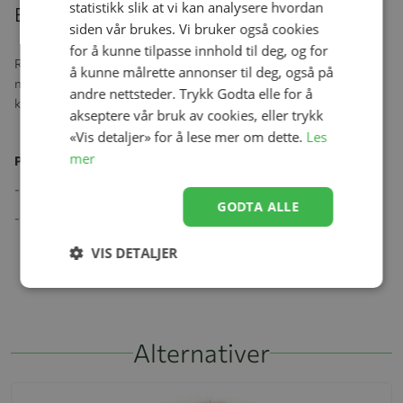
statistikk slik at vi kan analysere hvordan
Beskrivelse
siden vår brukes. Vi bruker også cookies
for å kunne tilpasse innhold til deg, og for
Rene materialer, smart design og unik passform. Nydelig lue i
å kunne målrette annonser til deg, også på
merino og cashmere blanding som holder barnet varmt og god i
andre nettsteder. Trykk Godta elle for å
kulden.
akseptere vår bruk av cookies, eller trykk
«Vis detaljer» for å lese mer om dette.
Les
mer
Produktspesifikasjoner:
- 70% Merinoull, 30% Cashmere
GODTA ALLE
- Sertifisering: OEKO-TEX
VIS DETALJER
Alternativer