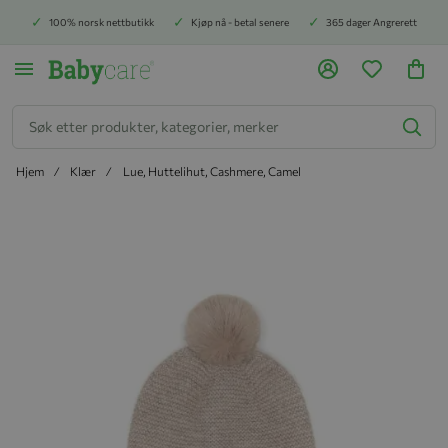
100% norsk nettbutikk
Kjøp nå - betal senere
365 dager Angrerett
Søk
Hjem
Klær
Lue, Huttelihut, Cashmere, Camel
Hopp til slutten av bildegalleriet