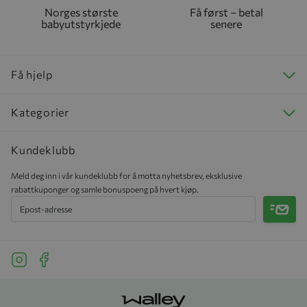
Norges største
Få først – betal
babyutstyrkjede
senere
Få hjelp
Kategorier
Kundeklubb
Meld deg inn i vår kundeklubb for å motta nyhetsbrev, eksklusive
rabattkuponger og samle bonuspoeng på hvert kjøp.
Meld 
See our Instagram
See our Facebook