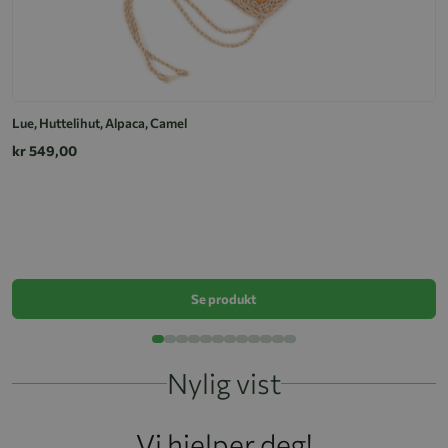
Lue, Huttelihut, Alpaca, Camel
kr 549,00
B
k
Se produkt
Nylig vist
Vi hjelper deg!