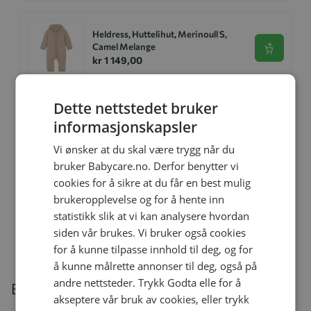
Heldress, Huttelihut, Merinoull S,
Camel Melange
Se produk
kr 1 149,00
Dette nettstedet bruker
Ullsokker, Huttelihut, Mahogany
informasjonskapsler
Rose
Se produk
kr 319,00
Vi ønsker at du skal være trygg når du
bruker Babycare.no. Derfor benytter vi
cookies for å sikre at du får en best mulig
brukeropplevelse og for å hente inn
Shopper, Huttelihut
statistikk slik at vi kan analysere hvordan
Se produk
kr 749,00
siden vår brukes. Vi bruker også cookies
for å kunne tilpasse innhold til deg, og for
å kunne målrette annonser til deg, også på
andre nettsteder. Trykk Godta elle for å
Beskrivelse
akseptere vår bruk av cookies, eller trykk