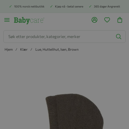
100% norsk nettbutikk
Kjøp nå - betal senere
365 dager Angrerett
Søk
Hjem
Klær
Lue, Huttelihut, Isen, Brown
Hopp til slutten av bildegalleriet