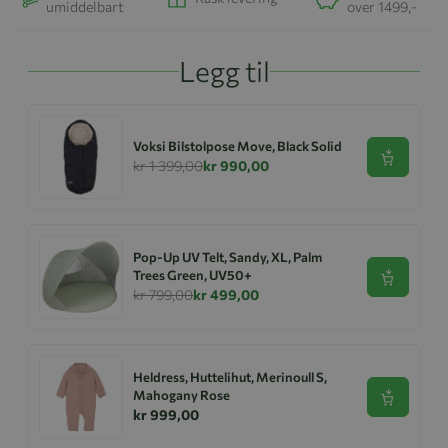
umiddelbart
over 1499,-
Legg til
Voksi Bilstolpose Move, Black Solid
Se produk
kr 1 399,00
kr 990,00
Pop-Up UV Telt, Sandy, XL, Palm
Trees Green, UV50+
Se produk
kr 799,00
kr 499,00
Heldress, Huttelihut, Merinoull S,
Mahogany Rose
Se produk
kr 999,00