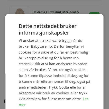
Heldress, Huttelihut, Merinoull S,
Camel Melange
Se produk
kr 1 149,00
Dette nettstedet bruker
informasjonskapsler
Vi ønsker at du skal være trygg når du
Ullsokker, Huttelihut, Mahogany
Rose
bruker Babycare.no. Derfor benytter vi
Se produk
kr 319,00
cookies for å sikre at du får en best mulig
brukeropplevelse og for å hente inn
statistikk slik at vi kan analysere hvordan
siden vår brukes. Vi bruker også cookies
Shopper, Huttelihut
for å kunne tilpasse innhold til deg, og for
Se produk
kr 749,00
å kunne målrette annonser til deg, også på
andre nettsteder. Trykk Godta elle for å
akseptere vår bruk av cookies, eller trykk
«Vis detaljer» for å lese mer om dette.
Les
Beskrivelse
mer