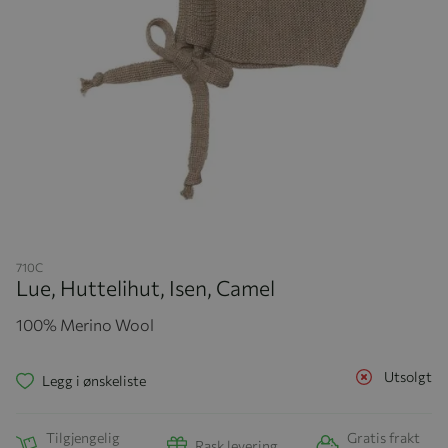
Hopp til begynnelsen av bildegalleriet
710C
Lue, Huttelihut, Isen, Camel
100% Merino Wool
Utsolgt
Legg i ønskeliste
Tilgjengelig
Gratis frakt
Rask levering