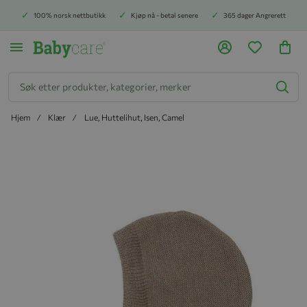
100% norsk nettbutikk
Kjøp nå - betal senere
365 dager Angrerett
Søk
Hjem
Klær
Lue, Huttelihut, Isen, Camel
Hopp til slutten av bildegalleriet