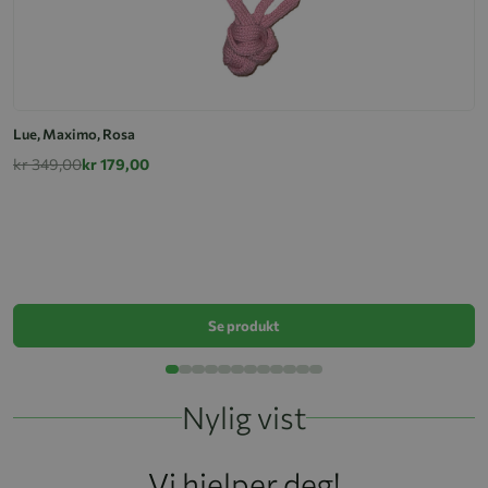
Lue, Maximo, Rosa
kr 349,00
kr 179,00
Lu
k
Se produkt
Nylig vist
Vi hjelper deg!