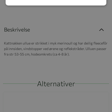
Beskrivelse
Kattnakken ullue er strikket i myk merinoull og har deilig fleecefôr
på innsiden, vindstopper ved ørene og reflekstråder. Ulluen passer
fra str 53-55 cm, hodeomkrets (ca 4-8 år).
Alternativer