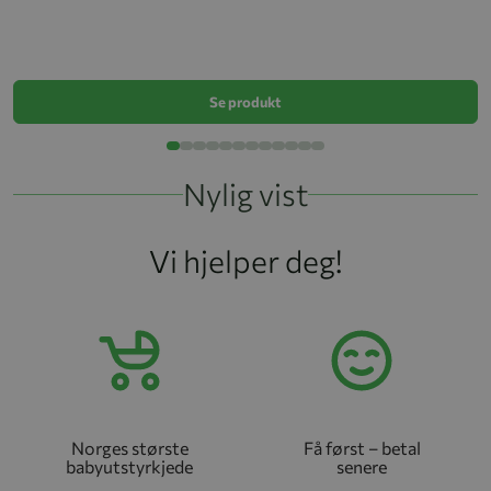
L
k
Se produkt
Nylig vist
Vi hjelper deg!
Norges største
Få først – betal
babyutstyrkjede
senere