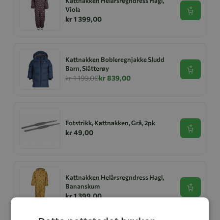
Kattnakken Helårsregndress Hagl,
Viola
Se produk
kr 1 399,00
Kattnakken Bobleregnjakke Sludd
Barn, Slåtterøy
Se produk
kr 1 199,00
kr 839,00
Fotstrikk, Kattnakken, Grå, 2pk
Se produk
kr 49,00
Kattnakken Helårsregndress Hagl,
Bananskum
Se produk
kr 1 399,00