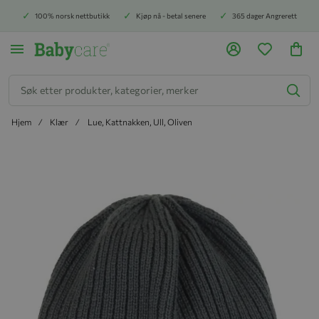
100% norsk nettbutikk
Kjøp nå - betal senere
365 dager Angrerett
Søk
Hjem
Klær
Lue, Kattnakken, Ull, Oliven
Hopp til slutten av bildegalleriet