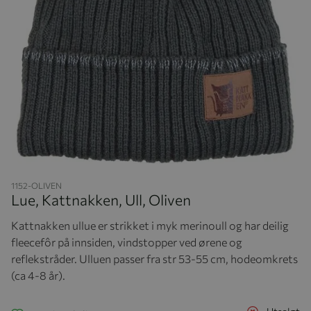
Hopp til begynnelsen av bildegalleriet
1152-OLIVEN
Lue, Kattnakken, Ull, Oliven
Kattnakken ullue er strikket i myk merinoull og har deilig
fleecefôr på innsiden, vindstopper ved ørene og
reflekstråder. Ulluen passer fra str 53-55 cm, hodeomkrets
(ca 4-8 år).