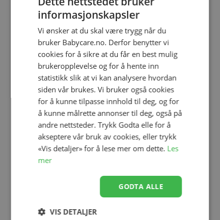
Dette nettstedet bruker
informasjonskapsler
Relaterte produkter
Vi ønsker at du skal være trygg når du
bruker Babycare.no. Derfor benytter vi
cookies for å sikre at du får en best mulig
brukeropplevelse og for å hente inn
statistikk slik at vi kan analysere hvordan
siden vår brukes. Vi bruker også cookies
for å kunne tilpasse innhold til deg, og for
å kunne målrette annonser til deg, også på
andre nettsteder. Trykk Godta elle for å
akseptere vår bruk av cookies, eller trykk
Legg til
Legg til
«Vis detaljer» for å lese mer om dette.
Les
mer
Fotstrikk, Kattnakken, Grå,
Votteklyper, Kattnakken,
GODTA ALLE
2pk
Grå, 2pk
kr 49,00
kr 99,00
VIS DETALJER