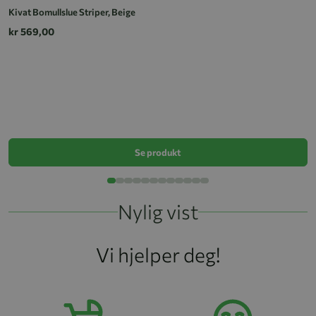
Kivat Bomullslue Striper, Beige
kr 569,00
Ki
k
Se produkt
Nylig vist
Vi hjelper deg!