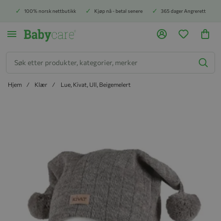
100% norsk nettbutikk
Kjøp nå - betal senere
365 dager Angrerett
Søk
Hjem
Klær
Lue, Kivat, Ull, Beigemelert
Hopp til slutten av bildegalleriet