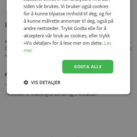
siden vår brukes. Vi bruker også cookies
for å kunne tilpasse innhold til deg, og for
å kunne målrette annonser til deg, også på
Beskrivelse
andre nettsteder. Trykk Godta elle for å
akseptere vår bruk av cookies, eller trykk
Kivat er et finsk merke som har produsert klær og luer i over 20 år.
«Vis detaljer» for å lese mer om dette.
Les
Disse er ledende på sitt felt og er kjent for sine luer med dusk på og
mer
vindstopper ved ørene
GODTA ALLE
Produktspesifikasjoner:
VIS DETALJER
- Utsiden: 100% Ull
- Innsiden: 97% økologisk bomull og 3 % Elastan