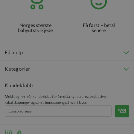
Norges største
Få først – betal
babyutstyrkjede
senere
Få hjelp
Kategorier
Kundeklubb
Meld deg inn i vår kundeklubb for å motta nyhetsbrev, eksklusive
rabattkuponger og samle bonuspoeng på hvert kjøp.
Meld 
See our Instagram
See our Facebook