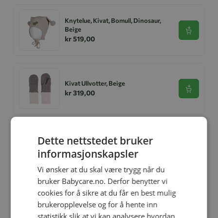
Knytelue, Kivat, Bomull, Dinosaur,
Beige
Se produk
kr 519,00
Kivat Ullvotter, Beige
Se produk
kr 319,00
Dette nettstedet bruker
Kivat Bomullslue Helikopter
Se produk
informasjonskapsler
kr 569,00
Vi ønsker at du skal være trygg når du
bruker Babycare.no. Derfor benytter vi
cookies for å sikre at du får en best mulig
Kivat Balaclava Mønstret, Ull/Bomull
brukeropplevelse og for å hente inn
Se produk
kr 599,00
statistikk slik at vi kan analysere hvordan