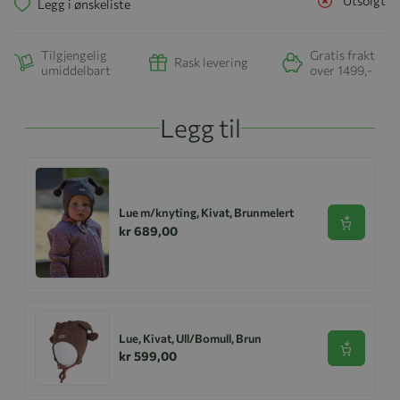
Utsolgt
Legg i ønskeliste
Tilgjengelig
Gratis frakt
Rask levering
umiddelbart
over 1499,-
Legg til
Lue m/knyting, Kivat, Brunmelert
Se produk
kr 689,00
Lue, Kivat, Ull/Bomull, Brun
Se produk
kr 599,00