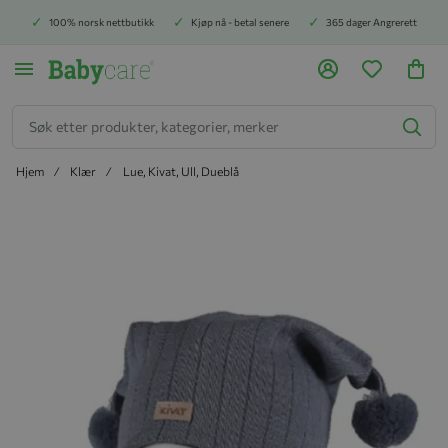
100% norsk nettbutikk
Kjøp nå - betal senere
365 dager Angrerett
Søk
Hjem
Klær
Lue, Kivat, Ull, Dueblå
Hopp til slutten av bildegalleriet