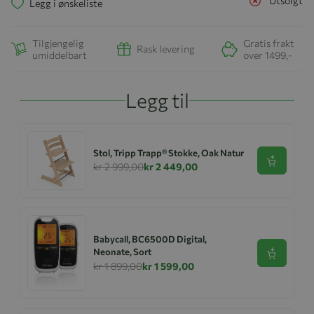
Utsolgt
Legg i ønskeliste
Tilgjengelig
Gratis frakt
Rask levering
umiddelbart
over 1499,-
Legg til
Stol, Tripp Trapp® Stokke, Oak Natur
Se produk
kr 2 999,00
kr 2 449,00
Babycall, BC6500D Digital,
Neonate, Sort
Se produk
kr 1 899,00
kr 1 599,00