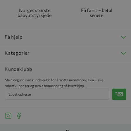
Norges største
Få først – betal
babyutstyrkjede
senere
Få hjelp
Kategorier
Kundeklubb
Meld deg inn i vår kundeklubb for å motta nyhetsbrev, eksklusive
rabattkuponger og samle bonuspoeng på hvert kjøp.
Meld 
See our Instagram
See our Facebook