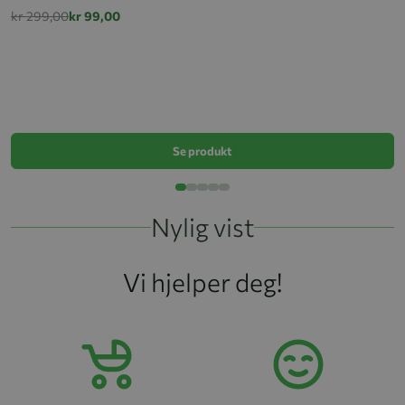
kr 299,00
kr 99,00
Tw
k
Se produkt
Nylig vist
Vi hjelper deg!