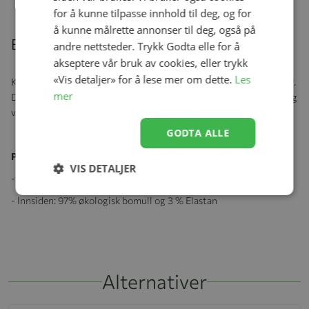
for å kunne tilpasse innhold til deg, og for
å kunne målrette annonser til deg, også på
Beskrivelse
andre nettsteder. Trykk Godta elle for å
akseptere vår bruk av cookies, eller trykk
«Vis detaljer» for å lese mer om dette.
Les
Kivat er et finsk merke som har produsert klær og luer i over 20 år.
mer
Disse er ledende på sitt felt og er kjent for sine luer med dusk på og
vindstopper ved ørene
GODTA ALLE
Produktspesifikasjoner:
VIS DETALJER
- Utsiden: 100% Ull
- Innsiden: 97% økologisk bomull og 3 % Elastan
Alternativer