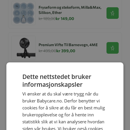
Fryseform og stekeform, Milla&Max,
Silikon, Ether
Se produk
kr 189,00
kr 149,00
Premium Vifte Til Barnevogn, 4ME
Se produk
kr 499,00
kr 399,00
Dette nettstedet bruker
Fryseform og stekeform, Milla&Max,
Silikon, Jet Stream Pattern
informasjonskapsler
Se produk
kr 189,00
kr 149,00
Vi ønsker at du skal være trygg når du
bruker Babycare.no. Derfor benytter vi
cookies for å sikre at du får en best mulig
brukeropplevelse og for å hente inn
Babycall, Neonate, N65 Black
Se produk
kr 2 299,00
kr 2 149,00
statistikk slik at vi kan analysere hvordan
siden vår brukes. Vi bruker også cookies