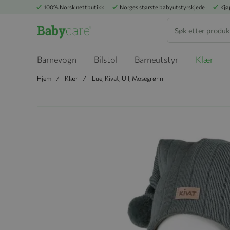
100% Norsk nettbutikk
Norges største babyutstyrskjede
Kjø
Søk
Barnevogn
Bilstol
Barneutstyr
Klær
Hjem
Klær
Lue, Kivat, Ull, Mosegrønn
Hopp til slutten av bildegalleriet