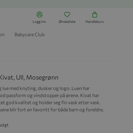
Logg inn
Ønskeliste
Handlekurv
jon
Babycare Club
Kivat, Ull, Mosegrønn
g lue med knyting, dusker og logo. Luen har
od passform og vindstopper på ørene. Kivat har
t god kvalitet og holder seg fin vask etter vask.
uene blir fort en favoritt for både barn og foreldre.
solgt