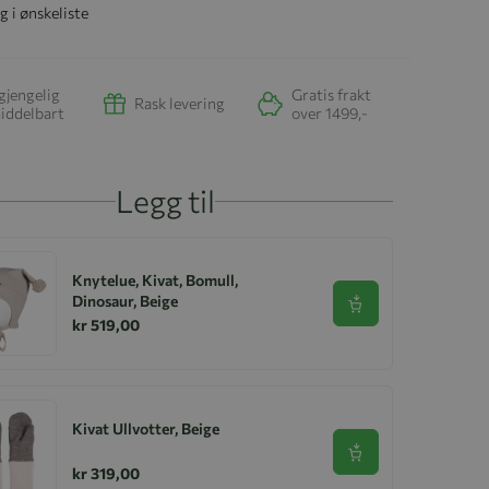
g i ønskeliste
gjengelig
Gratis frakt
Rask levering
iddelbart
over 1499,-
Legg til
Knytelue, Kivat, Bomull,
Dinosaur, Beige
Se produkt
kr 519,00
Kivat Ullvotter, Beige
Se produkt
kr 319,00