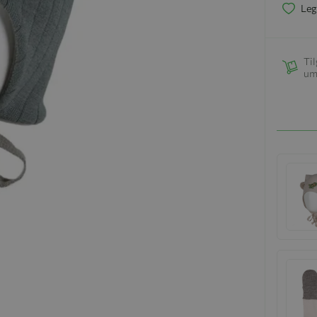
Leg
Til
um