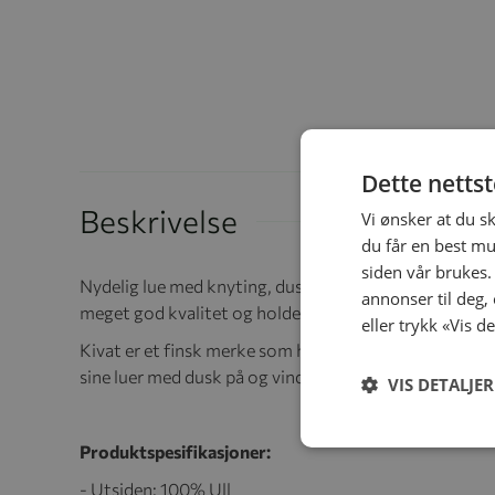
Dette netts
Beskrivelse
Vi ønsker at du s
du får en best mu
siden vår brukes.
Nydelig lue med knyting, dusker og logo. Luen har su
annonser til deg,
meget god kvalitet og holder seg fin vask etter vask. K
eller trykk «Vis d
Kivat er et finsk merke som har produsert klær og luer i
sine luer med dusk på og vindstopper ved ørene
VIS DETALJER
Produktspesifikasjoner:
- Utsiden: 100% Ull