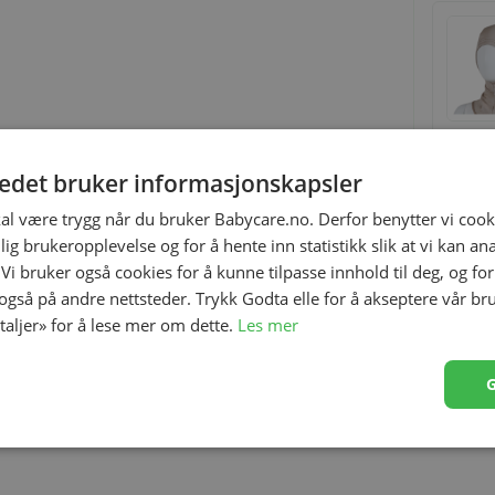
tedet bruker informasjonskapsler
kal være trygg når du bruker Babycare.no. Derfor benytter vi cooki
lig brukeropplevelse og for å hente inn statistikk slik at vi kan a
 Vi bruker også cookies for å kunne tilpasse innhold til deg, og fo
pergod passform og vindstopper på ørene. Kivat har en
 også på andre nettsteder. Trykk Godta elle for å akseptere vår br
ivat luene blir fort en favoritt for både barn og foreldre.
etaljer» for å lese mer om dette.
Les mer
 over 20 år. Disse er ledende på sitt felt og er kjent for