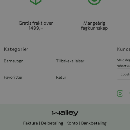
Gratis frakt over
Mangeårig
1499,–
fagkunnskap
Kategorier
Kund
Meld deg
Barnevogn
Tilbakekallelser
rabattku
Favoritter
Retur
See ou
S