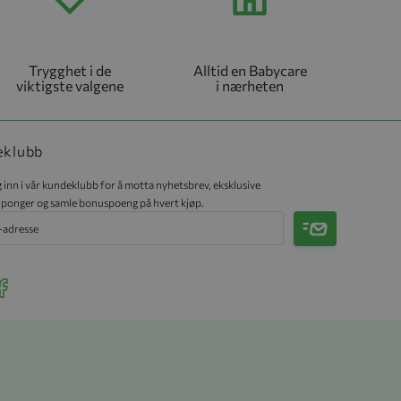
Trygghet i de
Alltid en Babycare
viktigste valgene
i nærheten
eklubb
 inn i vår kundeklubb for å motta nyhetsbrev, eksklusive
ponger og samle bonuspoeng på hvert kjøp.
Meld på
r Instagram
ee our Facebook