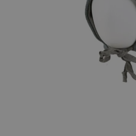
Hopp til begynnelsen av bildegalleriet