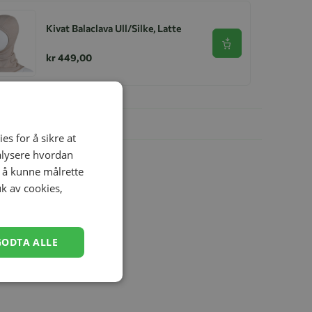
Kivat Balaclava Ull/Silke, Latte
Se produkt
kr 449,00
es for å sikre at
nalysere hvordan
r å kunne målrette
uk av cookies,
GODTA ALLE