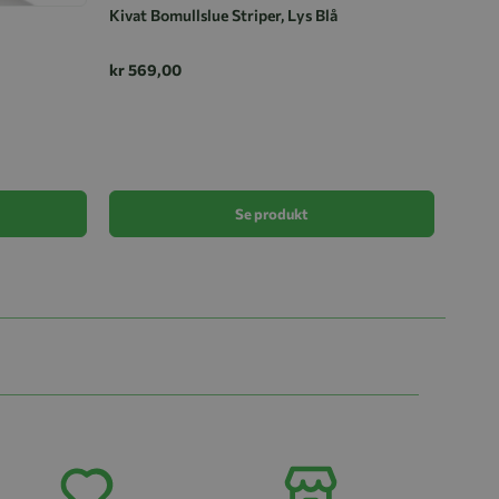
Kivat Bomullslue Striper, Lys Blå
kr 569,00
Lue, 
kr 29
Se produkt