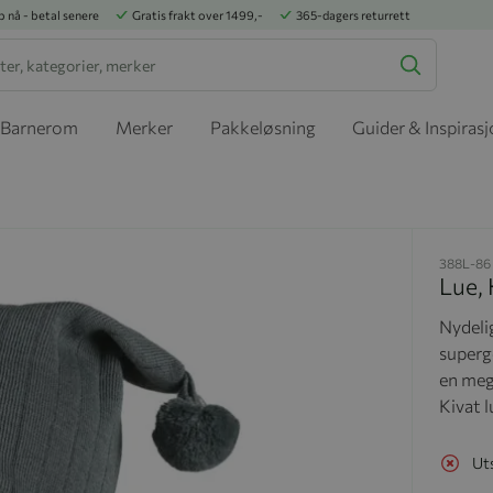
p nå - betal senere
Gratis frakt over 1499,-
365-dagers returrett
Barnerom
Merker
Pakkeløsning
Guider & Inspiras
388L-86
Lue, 
Nydeli
superg
en mege
Kivat l
Ut