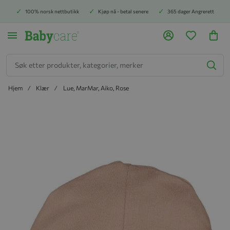
100% norsk nettbutikk
Kjøp nå - betal senere
365 dager Angrerett
Søk
Hjem
Klær
Lue, MarMar, Aiko, Rose
Hopp til slutten av bildegalleriet