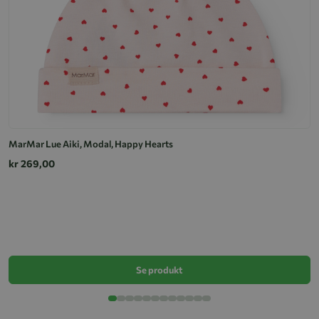
MarMar Lue Aiki, Modal, Happy Hearts
kr 269,00
M
k
Se produkt