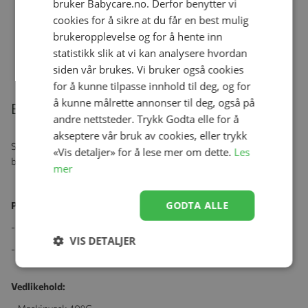
bruker Babycare.no. Derfor benytter vi
cookies for å sikre at du får en best mulig
MarMar Heldress m/fot Rubetta,
Modal, Happy Hearts
brukeropplevelse og for å hente inn
Se produk
kr 519,00
statistikk slik at vi kan analysere hvordan
siden vår brukes. Vi bruker også cookies
for å kunne tilpasse innhold til deg, og for
å kunne målrette annonser til deg, også på
Beskrivelse
andre nettsteder. Trykk Godta elle for å
akseptere vår bruk av cookies, eller trykk
Søt og myk lue fra MarMar med god passform. Luekanten kan
«Vis detaljer» for å lese mer om dette.
Les
brettes ned og er sydd med 2 lag.
mer
GODTA ALLE
Produktspesifikasjoner:
- Standard 100 av OEKO-TEX®-sertifisert
VIS DETALJER
- Kvalitet: 50% Modal 50% Bomull
Vedlikehold: