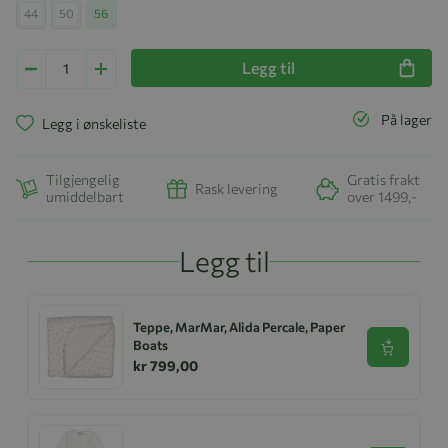
44
50
56
Legg til
På lager
Legg i ønskeliste
Tilgjengelig
Gratis frakt
Rask levering
umiddelbart
over 1499,-
Legg til
Teppe, MarMar, Alida Percale, Paper
Boats
Se produk
kr 799,00