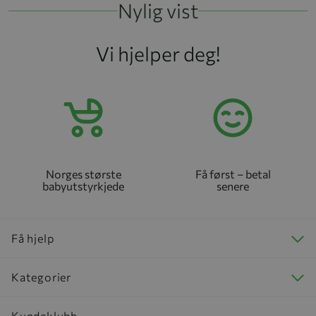
Nylig vist
Vi hjelper deg!
Norges største
Få først – betal
babyutstyrkjede
senere
Få hjelp
Kategorier
Kundeklubb