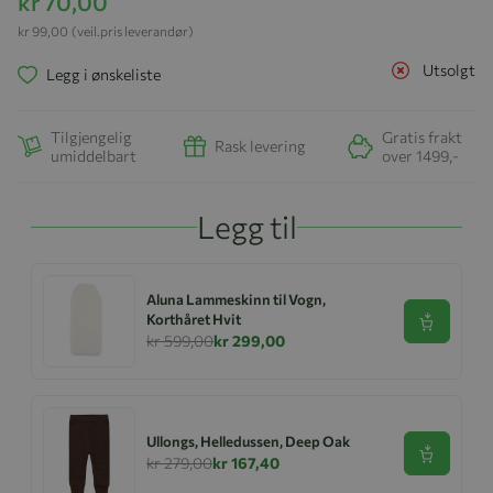
kr 70,00
kr 99,00
(veil.pris leverandør)
Utsolgt
Legg i ønskeliste
Tilgjengelig
Gratis frakt
Rask levering
umiddelbart
over 1499,-
Legg til
Aluna Lammeskinn til Vogn,
Korthåret Hvit
Se produk
kr 599,00
kr 299,00
Ullongs, Helledussen, Deep Oak
Se produk
kr 279,00
kr 167,40