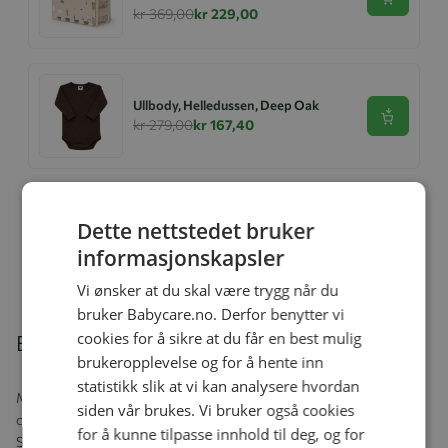
Se produk
kr 369,00
kr 229,00
Ullbody, Helledussen, Deep Oak
Se produk
kr 279,00
kr 167,40
Dette nettstedet bruker
Ullongs, Helledussen, Navy
Se produk
kr 279,00
kr 167,40
informasjonskapsler
Vi ønsker at du skal være trygg når du
bruker Babycare.no. Derfor benytter vi
cookies for å sikre at du får en best mulig
Beskrivelse
brukeropplevelse og for å hente inn
statistikk slik at vi kan analysere hvordan
MAM antikolikk-flasken Easy Start™ er en perfekt flaske som gjør
siden vår brukes. Vi bruker også cookies
overgangen fra bryst til flaske enklere. Flaskesmokken har
for å kunne tilpasse innhold til deg, og for
SkinSoft-overflate i silikon og gir babyen en kjent følelse, 94% av