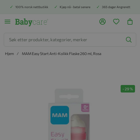
100% norsk nettbutikk
Kjøp nå - betal senere
365 dager Angrerett
Søk
Hjem
MAM Easy Start Anti-Kolikk Flaske 260 ml, Rosa
Hopp til slutten av bildegalleriet
-
29
%