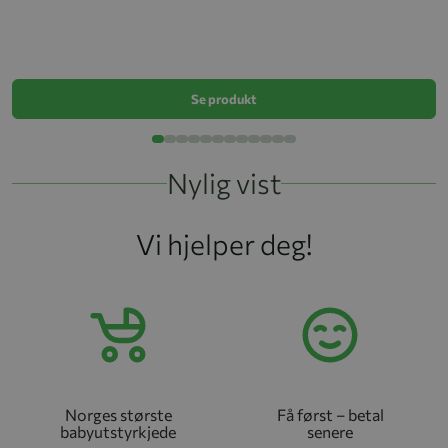
BI
k
Se produkt
Nylig vist
Vi hjelper deg!
Norges største
Få først – betal
babyutstyrkjede
senere