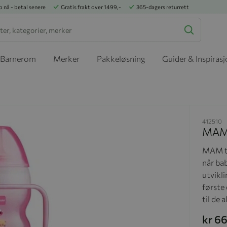
p nå - betal senere
Gratis frakt over 1499,-
365-dagers returrett
Barnerom
Merker
Pakkeløsning
Guider & Inspiras
412510
MAM 
MAM tu
når ba
utvikl
første
til de 
kr 66