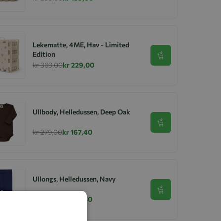
Lekematte, 4ME, Hav - Limited
Edition
Se produkt
kr 369,00
kr 229,00
Ullbody, Helledussen, Deep Oak
Se produkt
kr 279,00
kr 167,40
Ullongs, Helledussen, Navy
Se produkt
kr 279,00
kr 167,40