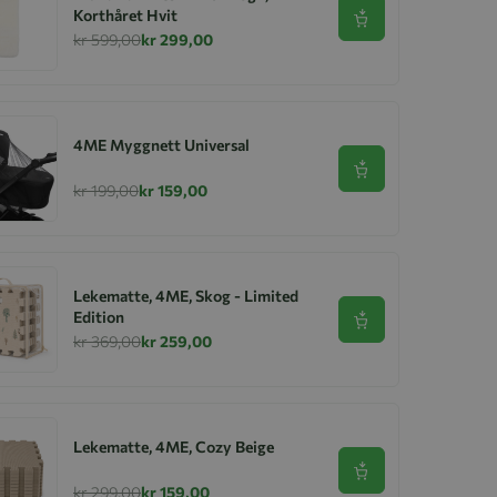
Korthåret Hvit
Se produkt
kr 599,00
kr 299,00
4ME Myggnett Universal
Se produkt
kr 199,00
kr 159,00
Lekematte, 4ME, Skog - Limited
Edition
Se produkt
kr 369,00
kr 259,00
Lekematte, 4ME, Cozy Beige
Se produkt
kr 299,00
kr 159,00