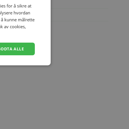
es for å sikre at
nalysere hvordan
r å kunne målrette
uk av cookies,
GODTA ALLE