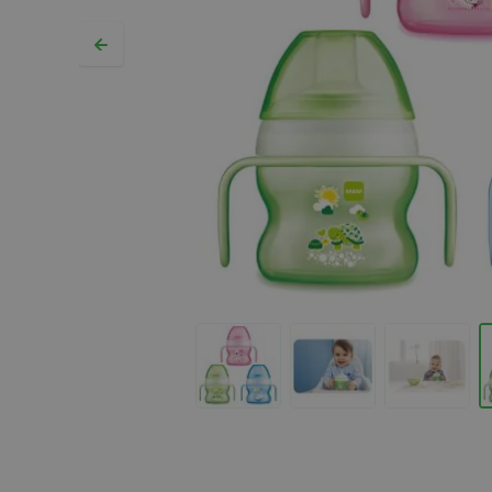
Hopp til begynnelsen av bildegalleriet