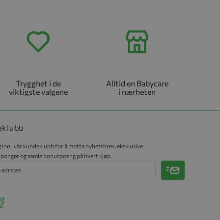
Trygghet i de
Alltid en Babycare
viktigste valgene
i nærheten
eklubb
 inn i vår kundeklubb for å motta nyhetsbrev, eksklusive
ponger og samle bonuspoeng på hvert kjøp.
Meld på
r Instagram
ee our Facebook