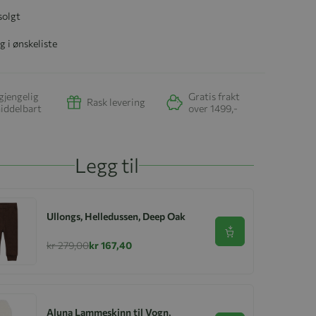
solgt
g i ønskeliste
gjengelig
Gratis frakt
Rask levering
iddelbart
over 1499,-
Legg til
Ullongs, Helledussen, Deep Oak
Se produkt
kr 279,00
kr 167,40
Aluna Lammeskinn til Vogn,