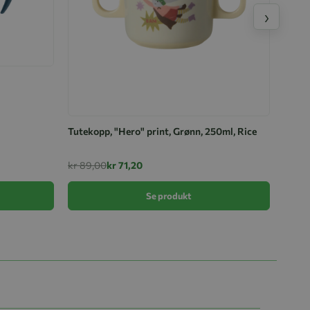
›
Tutekopp, "Hero" print, Grønn, 250ml, Rice
Tutek
kr 89,00
kr 71,20
kr 89
Se produkt