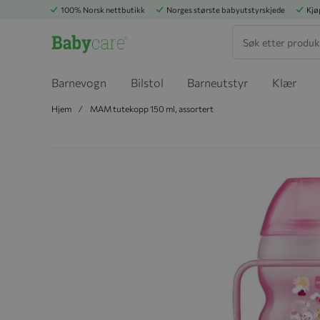
100% Norsk nettbutikk
Norges største babyutstyrskjede
Kjø
Søk
Barnevogn
Bilstol
Barneutstyr
Klær
Hjem
MAM tutekopp 150 ml, assortert
Hopp til slutten av bildegalleriet