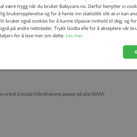
kal være trygg når du bruker Babycare.no. Derfor benytter vi cooki
lig brukeropplevelse og for å hente inn statistikk slik at vi kan a
 Vi bruker også cookies for å kunne tilpasse innhold til deg, og fo
 også på andre nettsteder. Trykk Godta elle for å akseptere vår br
etaljer» for å lese mer om dette.
Les mer
 når babyen skal lære å drikke selv. Sammen med
 første drikkekoppen som virkelig er tilpasser behovene
 og tilpasset så den er enkel å holde for babyer med
ekstra myk og lar babyene selv styre væskestrømmen.
den enkel å holde (håndtakene passer på alle MAM-