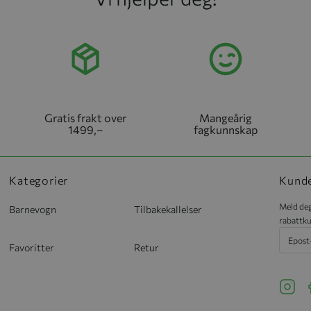
Gratis frakt over
Mangeårig
1499,–
fagkunnskap
Kategorier
Kund
Meld deg
Barnevogn
Tilbakekallelser
rabattku
Favoritter
Retur
See ou
S