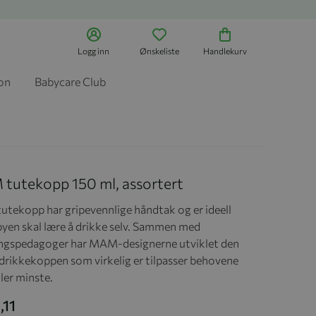
Logg inn
Ønskeliste
Handlekurv
jon
Babycare Club
tutekopp 150 ml, assortert
tekopp har gripevennlige håndtak og er ideell
byen skal lære å drikke selv. Sammen med
ingspedagoger har MAM-designerne utviklet den
 drikkekoppen som virkelig er tilpasser behovene
aller minste.
,11