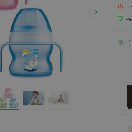
Ut
Leg
Til
um