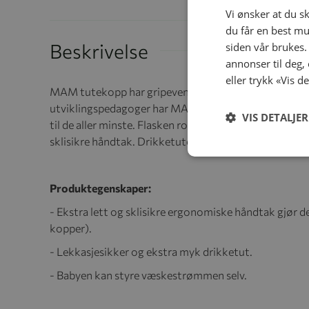
Vi ønsker at du s
du får en best mu
Beskrivelse
siden vår brukes.
annonser til deg,
eller trykk «Vis d
MAM tutekopp har gripevennlige håndtak og er ideell
utviklingspedagoger har MAM-designerne utviklet den
VIS DETALJER
til de aller minste. Flasken rommer 150 ml, ekstra lett
sklisikre håndtak. Drikketuten er lekkasjesikker og 
Produktegenskaper:
- Ekstra lett og sklisikre ergonomiske håndtak gjør 
kopper).
- Lekkasjesikker og ekstra myk drikketut.
- Babyen kan styre væskestrømmen selv.