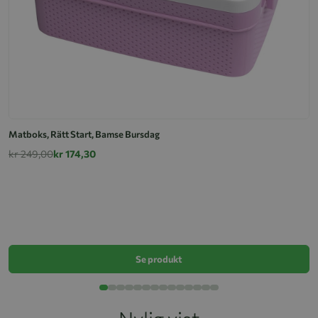
Matboks, Rätt Start, Bamse Bursdag
kr 249,00
kr 174,30
M
k
Se produkt