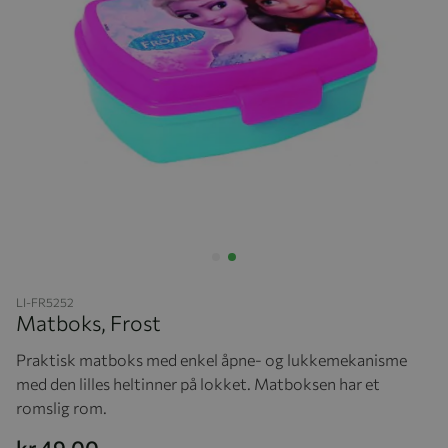
Hopp til begynnelsen av bildegalleriet
LI-FR5252
Matboks, Frost
Praktisk matboks med enkel åpne- og lukkemekanisme
med den lilles heltinner på lokket. Matboksen har et
romslig rom.
kr 49,00