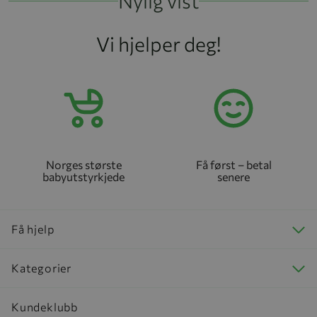
Nylig vist
Vi hjelper deg!
Norges største
Få først – betal
babyutstyrkjede
senere
Få hjelp
Kategorier
Kundeklubb