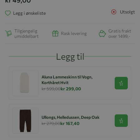
Utsolgt
Legg i ønskeliste
Tilgjengelig
Gratis frakt
Rask levering
umiddelbart
over 1499,-
Legg til
Aluna Lammeskinn til Vogn,
Korthåret Hvit
Se produk
kr 599,00
kr 299,00
Ullongs, Helledussen, Deep Oak
Se produk
kr 279,00
kr 167,40