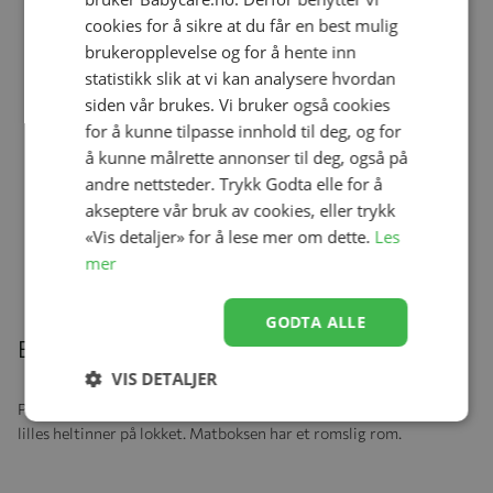
cookies for å sikre at du får en best mulig
brukeropplevelse og for å hente inn
statistikk slik at vi kan analysere hvordan
Ullbody, Helledussen, Deep Oak
siden vår brukes. Vi bruker også cookies
Se produk
kr 279,00
kr 167,40
for å kunne tilpasse innhold til deg, og for
å kunne målrette annonser til deg, også på
andre nettsteder. Trykk Godta elle for å
akseptere vår bruk av cookies, eller trykk
Ullongs, Helledussen, Navy
«Vis detaljer» for å lese mer om dette.
Les
Se produk
kr 279,00
kr 167,40
mer
GODTA ALLE
Beskrivelse
VIS DETALJER
Praktisk matboks med enkel åpne- og lukkemekanisme med den
lilles heltinner på lokket. Matboksen har et romslig rom.