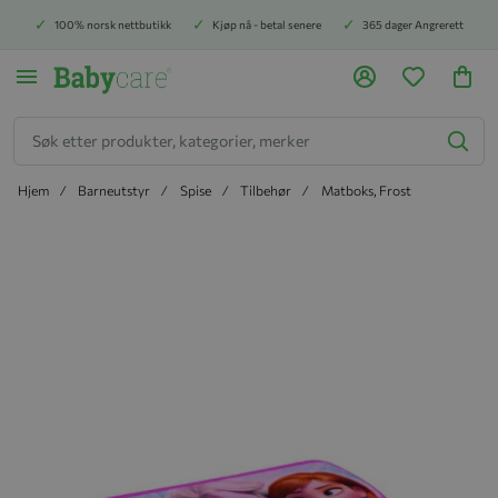
100% norsk nettbutikk
Kjøp nå - betal senere
365 dager Angrerett
Søk
Hjem
Barneutstyr
Spise
Tilbehør
Matboks, Frost
Hopp til slutten av bildegalleriet