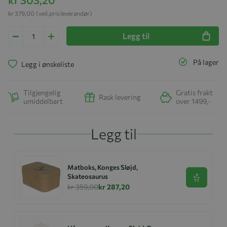
kr 379,00
(veil.pris leverandør)
Legg til
På lager
Legg i ønskeliste
Tilgjengelig
Gratis frakt
Rask levering
umiddelbart
over 1499,-
Legg til
Matboks, Konges Sløjd,
Skateosaurus
Se produk
kr 359,00
kr 287,20