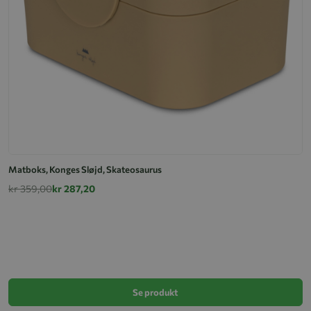
Matboks, Konges Sløjd, Skateosaurus
kr 359,00
kr 287,20
K
k
Se produkt