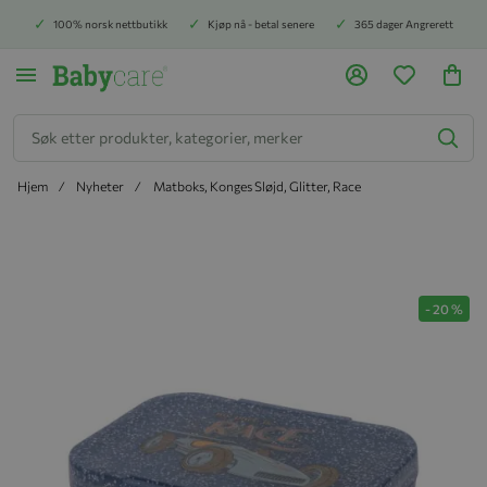
100% norsk nettbutikk
Kjøp nå - betal senere
365 dager Angrerett
Søk
Hjem
Nyheter
Matboks, Konges Sløjd, Glitter, Race
Hopp til slutten av bildegalleriet
-
20
%