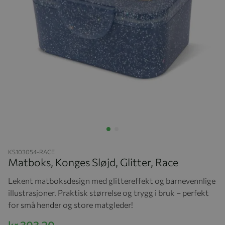
Hopp til begynnelsen av bildegalleriet
KS103054-RACE
Matboks, Konges Sløjd, Glitter, Race
Lekent matboksdesign med glittereffekt og barnevennlige
illustrasjoner. Praktisk størrelse og trygg i bruk – perfekt
for små hender og store matgleder!
kr 303,20