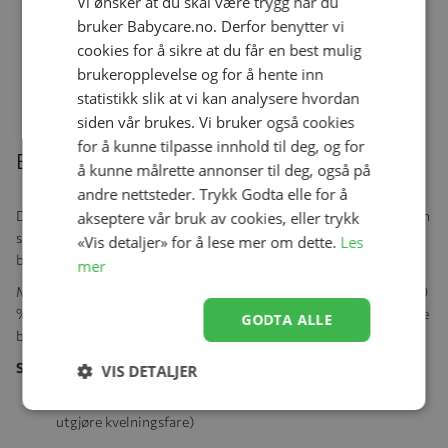
Vi ønsker at du skal være trygg når du
bruker Babycare.no. Derfor benytter vi
Kopp, Konges Sløjd, Lemon, 2 pk
cookies for å sikre at du får en best mulig
Se produk
kr 279,00
kr 223,20
brukeropplevelse og for å hente inn
statistikk slik at vi kan analysere hvordan
siden vår brukes. Vi bruker også cookies
for å kunne tilpasse innhold til deg, og for
Beskrivelse
å kunne målrette annonser til deg, også på
andre nettsteder. Trykk Godta elle for å
Denne fargerike matboksen kombinerer lek og funksjonalitet på en
akseptere vår bruk av cookies, eller trykk
super måte! Med morsomme illustrasjoner og en glitrende effekt
«Vis detaljer» for å lese mer om dette.
Les
blir lunsjpausen noe å glede seg til.
mer
Matboksen er laget av 100 % polypropylen (PP), med lokkdel i 100
% silikon for bedre tetting. Den tåler oppvaskmaskin, men bør ikke
GODTA ALLE
brukes i mikrobølgeovn eller med mat som overstiger 70 °C.
Sikkerhet og sertifiseringer:
VIS DETALJER
Ikke egnet for barn under 36 måneder (små deler kan
utgjøre kvelningsfare)