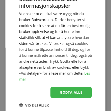
Lekematte, 4ME, Skog - Limited
informasjonskapsler
Edition
Se produk
kr 369,00
kr 259,00
Vi ønsker at du skal være trygg når du
bruker Babycare.no. Derfor benytter vi
cookies for å sikre at du får en best mulig
brukeropplevelse og for å hente inn
Lekematte, 4ME, Cozy Beige
statistikk slik at vi kan analysere hvordan
Se produk
kr 299,00
kr 159,00
siden vår brukes. Vi bruker også cookies
for å kunne tilpasse innhold til deg, og for
å kunne målrette annonser til deg, også på
andre nettsteder. Trykk Godta elle for å
Lekematte, 4ME, Hav - Limited
akseptere vår bruk av cookies, eller trykk
Edition
Se produk
kr 369,00
kr 229,00
«Vis detaljer» for å lese mer om dette.
Les
mer
GODTA ALLE
4ME Myggnett Universal
Se produk
kr 199,00
kr 159,00
VIS DETALJER