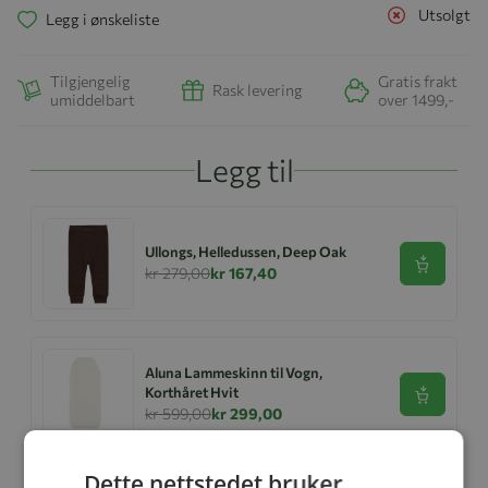
Utsolgt
Legg i ønskeliste
Tilgjengelig
Gratis frakt
Rask levering
umiddelbart
over 1499,-
Legg til
Ullongs, Helledussen, Deep Oak
Se produk
kr 279,00
kr 167,40
Aluna Lammeskinn til Vogn,
Korthåret Hvit
Se produk
kr 599,00
kr 299,00
Dette nettstedet bruker