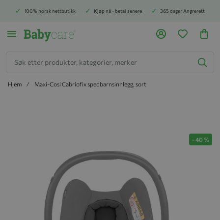
100% norsk nettbutikk
Kjøp nå - betal senere
365 dager Angrerett
Søk
Hjem
Maxi-Cosi Cabriofix spedbarnsinnlegg, sort
Hopp til slutten av bildegalleriet
-
40
%