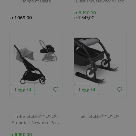
Bonpoint Beige
Black inkl. Newborn Pack
kr 6 190,00
kr 1 069,00
kr 7 547,00
Legg til
Legg til
Trille, Stokke® YOYO³,
Ski, Stokke® YOYO®
Stone ink. Newborn Pack,
Sort
kr 6 190,00