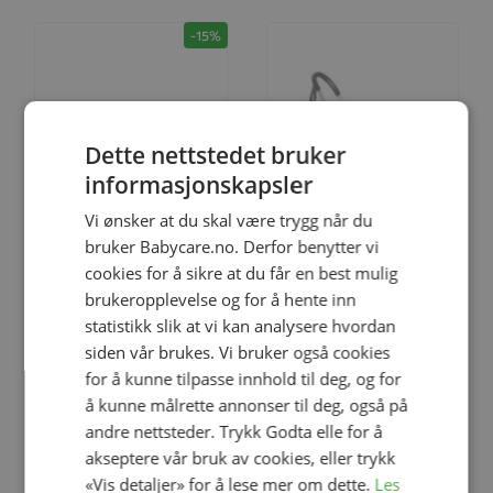
-15%
Dette nettstedet bruker
informasjonskapsler
Vi ønsker at du skal være trygg når du
Legg til
Legg til
bruker Babycare.no. Derfor benytter vi
cookies for å sikre at du får en best mulig
brukeropplevelse og for å hente inn
statistikk slik at vi kan analysere hvordan
Liggedel, BABYZEN™
Newborn Pack, 0+, Stokke®,
siden vår brukes. Vi bruker også cookies
YOYO², Black
BABYZEN™ YOYO, Grey
for å kunne tilpasse innhold til deg, og for
kr 2 379,00
å kunne målrette annonser til deg, også på
kr 2 799,00
kr 2 500,00
andre nettsteder. Trykk Godta elle for å
akseptere vår bruk av cookies, eller trykk
«Vis detaljer» for å lese mer om dette.
Les