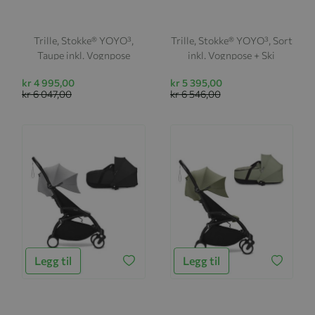
Trille, Stokke® YOYO³,
Trille, Stokke® YOYO³, Sort
Taupe inkl. Vognpose
inkl. Vognpose + Ski
kr 4 995,00
kr 5 395,00
kr 6 047,00
kr 6 546,00
Legg til
Legg til