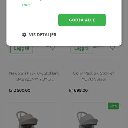
mer
GODTA ALLE
VIS DETALJER
Legg til
Legg til
Newborn Pack, 0+, Stokke®,
Color Pack 6+, Stokke®,
BABYZEN™ YOYO,
YOYO³, Black
Peppermint
kr 2 500,00
kr 699,00
-21%