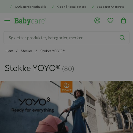
100% norsk nettbutikk
Kjøp nå - betal senere
365 dager Angrerett
Søk
Hjem
Merker
Stokke YOYO®
Stokke YOYO®
(80)