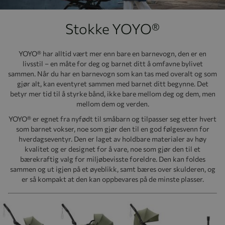
Stokke YOYO®
YOYO® har alltid vært mer enn bare en barnevogn, den er en
livsstil – en måte for deg og barnet ditt å omfavne bylivet
sammen. Når du har en barnevogn som kan tas med overalt og som
gjør alt, kan eventyret sammen med barnet ditt begynne. Det
betyr mer tid til å styrke bånd, ikke bare mellom deg og dem, men
mellom dem og verden.
YOYO® er egnet fra nyfødt til småbarn og tilpasser seg etter hvert
som barnet vokser, noe som gjør den til en god følgesvenn for
hverdagseventyr. Den er laget av holdbare materialer av høy
kvalitet og er designet for å vare, noe som gjør den til et
bærekraftig valg for miljøbevisste foreldre. Den kan foldes
sammen og ut igjen på et øyeblikk, samt bæres over skulderen, og
er så kompakt at den kan oppbevares på de minste plasser.