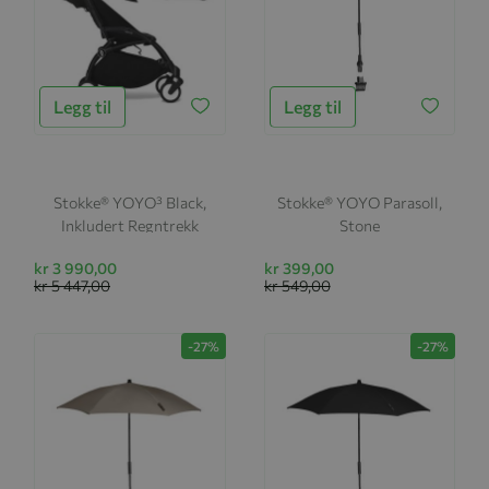
Legg til
Legg til
Stokke® YOYO³ Black,
Stokke® YOYO Parasoll,
Inkludert Regntrekk
Stone
kr 3 990,00
kr 399,00
kr 5 447,00
kr 549,00
-27%
-27%