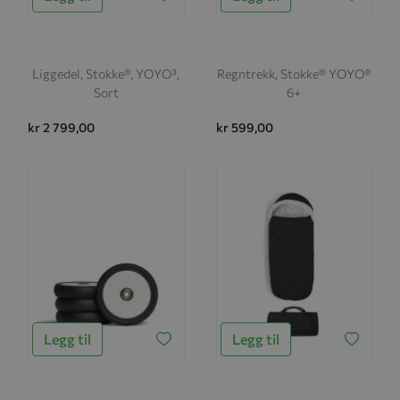
Liggedel, Stokke®, YOYO³,
Regntrekk, Stokke® YOYO®
Sort
6+
kr 2 799,00
kr 599,00
Legg til
Legg til