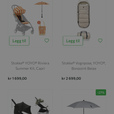
Legg til
Legg til
Stokke® YOYO® Riviera
Stokke® Vognpose, YOYO®,
Summer Kit, Capri
Bonpoint Beige
kr 1 699,00
kr 2 699,00
-27%