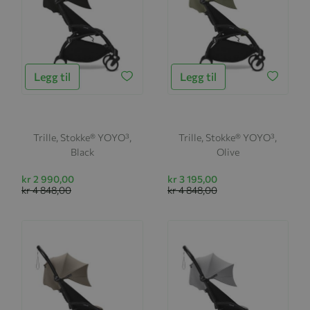
Legg til
Legg til
Trille, Stokke® YOYO³,
Trille, Stokke® YOYO³,
Black
Olive
kr 2 990,00
kr 3 195,00
kr 4 848,00
kr 4 848,00