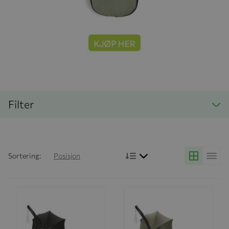
Filter
Bruk synkende rekkefølg
Sortering:
Posisjon
Grid
Liste