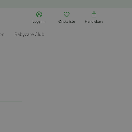
Logg inn
Ønskeliste
Handlekurv
jon
Babycare Club