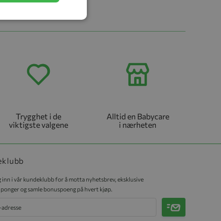
Trygghet i de
Alltid en Babycare
viktigste valgene
i nærheten
eklubb
 inn i vår kundeklubb for å motta nyhetsbrev, eksklusive
ponger og samle bonuspoeng på hvert kjøp.
Meld på