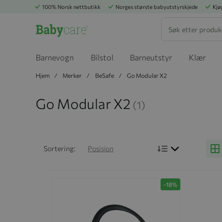
100% Norsk nettbutikk
Norges største babyutstyrskjede
Kjø
Søk
Barnevogn
Bilstol
Barneutstyr
Klær
Hjem
Merker
BeSafe
Go Modular X2
Go Modular X2
(1)
Bruk synkende
Sortering:
Posisjon
G
-18%