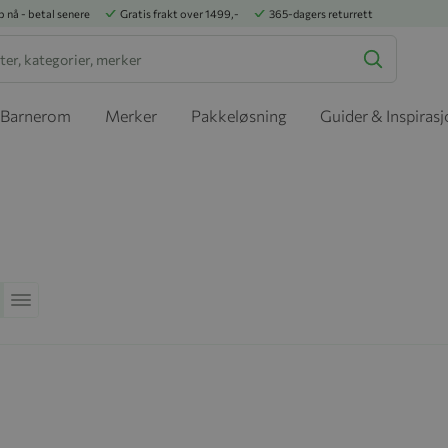
p nå - betal senere
Gratis frakt over 1499,-
365-dagers returrett
Barnerom
Merker
Pakkeløsning
Guider & Inspiras
 rekkefølge
rid
Liste