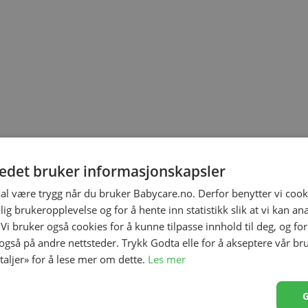
tedet bruker informasjonskapsler
kal være trygg når du bruker Babycare.no. Derfor benytter vi cooki
lig brukeropplevelse og for å hente inn statistikk slik at vi kan a
 Vi bruker også cookies for å kunne tilpasse innhold til deg, og fo
 også på andre nettsteder. Trykk Godta elle for å akseptere vår br
etaljer» for å lese mer om dette.
Les mer
 rekkefølge