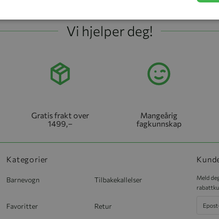
rid
Liste
Vi hjelper deg!
Gratis frakt over
Mangeårig
1499,–
fagkunnskap
Kategorier
Kund
Meld deg
Barnevogn
Tilbakekallelser
rabattku
Favoritter
Retur