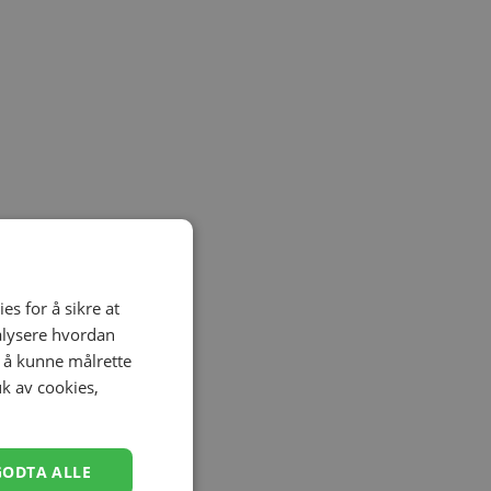
es for å sikre at
nalysere hvordan
r å kunne målrette
uk av cookies,
GODTA ALLE