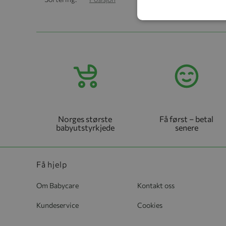
G
Norges største
Få først – betal
babyutstyrkjede
senere
Få hjelp
Om Babycare
Kontakt oss
Kundeservice
Cookies