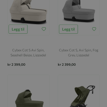
Legg til
Legg til
Cybex Cot S Avi Spin,
Cybex Cot S, Avi Spin, Fog
Seashell Beige, Liggedel
Grey, Liggedel
kr 2 399,00
kr 2 399,00