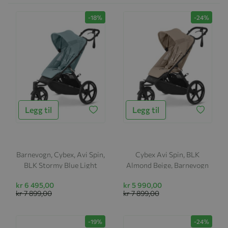
-18%
-24%
Legg til
Legg til
Barnevogn, Cybex, Avi Spin,
Cybex Avi Spin, BLK
BLK Stormy Blue Light
Almond Beige, Barnevogn
kr 6 495,00
kr 5 990,00
kr 7 899,00
kr 7 899,00
-19%
-24%