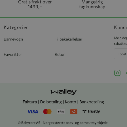
Gratis frakt over
Mangeårig
1499,–
fagkunnskap
Kategorier
Kund
Meld deg
Barnevogn
Tilbakekallelser
rabattku
Favoritter
Retur
See ou
S
© Babycare AS - Norges største baby- og barneutstyrskjede