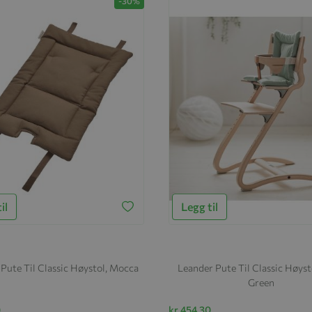
-30%
il
Legg til
Pute Til Classic Høystol, Mocca
Leander Pute Til Classic Høyst
Green
0
kr 454,30