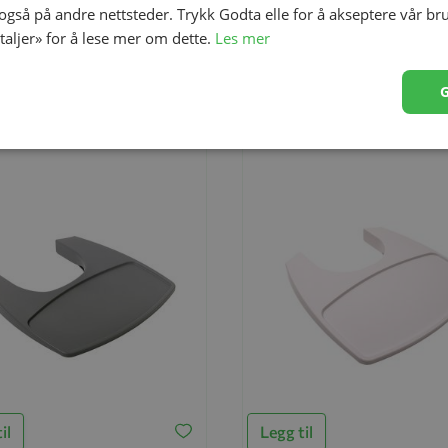
l, Leander, Classic, Louie, Bøk,
Høystol, Leander, Classic, Louie, 
 også på andre nettsteder. Trykk Godta elle for å akseptere vår br
Green
etaljer» for å lese mer om dette.
Les mer
30
kr 2 449,30
00
kr 3 499,00
-30%
il
Legg til