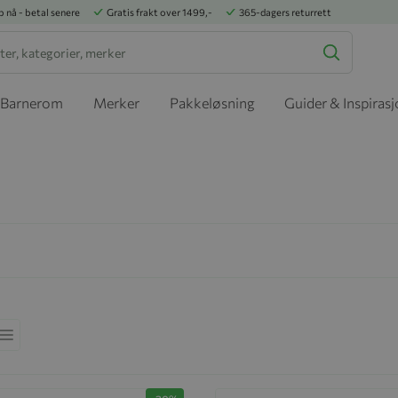
p nå - betal senere
Gratis frakt over 1499,-
365-dagers returrett
Barnerom
Merker
Pakkeløsning
Guider & Inspiras
ekkefølge
Liste