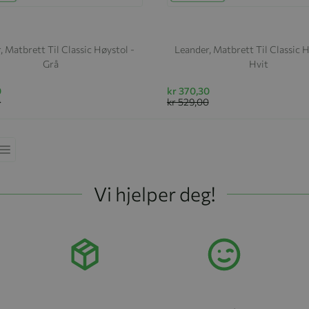
, Matbrett Til Classic Høystol -
Leander, Matbrett Til Classic H
Grå
Hvit
0
kr 370,30
0
kr 529,00
ekkefølge
Liste
Vi hjelper deg!