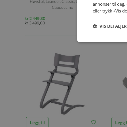
Høystol, Leander, Classic, Louie, Bøk,
Høysto
annonser til deg,
Cappuccino
eller trykk «Vis d
kr 2 449,30
kr 2 449,
kr 3 499,00
kr 3 499,
VIS DETALJER
-30%
Legg til
Legg t