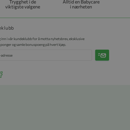
Trygghet i de
Alltid en Babycare
viktigste valgene
i nærheten
eklubb
 inn i vår kundeklubb for å motta nyhetsbrev, eksklusive
ponger og samle bonuspoeng på hvert kjøp.
Meld på
r Instagram
ee our Facebook