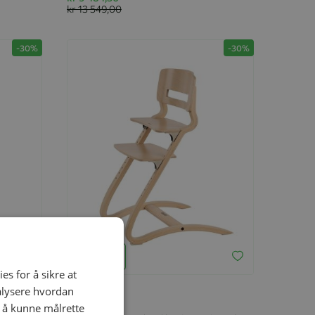
kr 13 549,00
-30%
-30%
Legg til
es for å sikre at
nalysere hvordan
r å kunne målrette