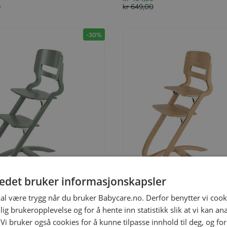
0
kr 649,00
-30%
tedet bruker informasjonskapsler
il
Legg til
kal være trygg når du bruker Babycare.no. Derfor benytter vi cooki
lig brukeropplevelse og for å hente inn statistikk slik at vi kan a
 Vi bruker også cookies for å kunne tilpasse innhold til deg, og fo