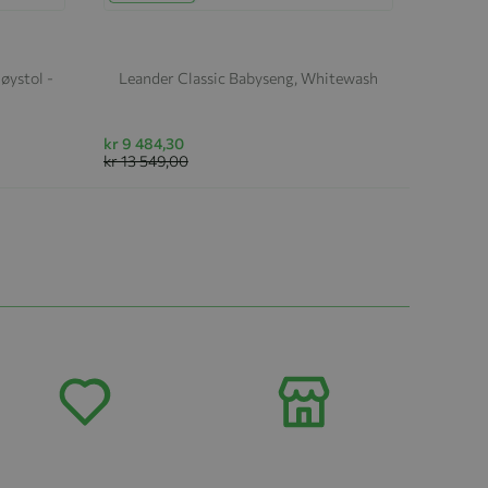
øystol -
Leander Classic Babyseng, Whitewash
kr 9 484,30
kr 13 549,00