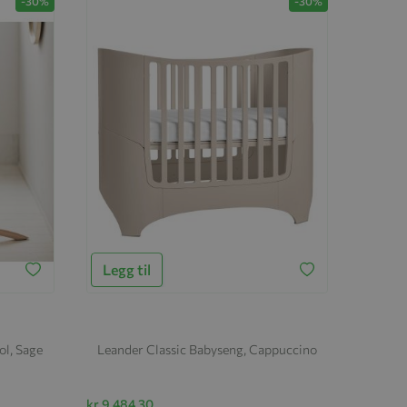
-30%
-30%
Legg til
ol, Sage
Leander Classic Babyseng, Cappuccino
kr 9 484,30