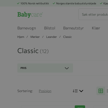
100% Norsk nettbutikk
Norges største babyutstyrskjede
Kjø
Søk
Barnevogn
Bilstol
Barneutstyr
Klær
Hjem
Merker
Leander
Classic
Classic
(12)
PRIS
Bruk synkende r
Sortering:
Posisjon
Grid