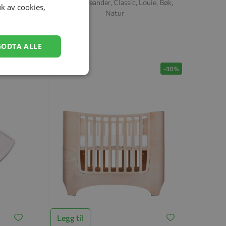
Eik, Natur
Høystol, Leander, Classic, Louie, Bøk,
uk av cookies,
Natur
kr 2 449,30
kr 3 499,00
GODTA ALLE
-30%
-30%
Legg til