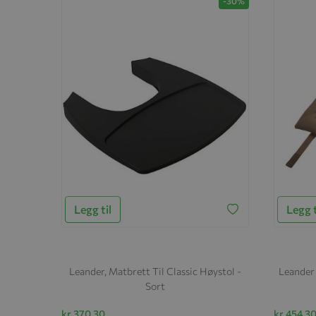
-30%
Legg til
Legg t
Leander, Matbrett Til Classic Høystol -
Leander 
Sort
kr 370,30
kr 454,3