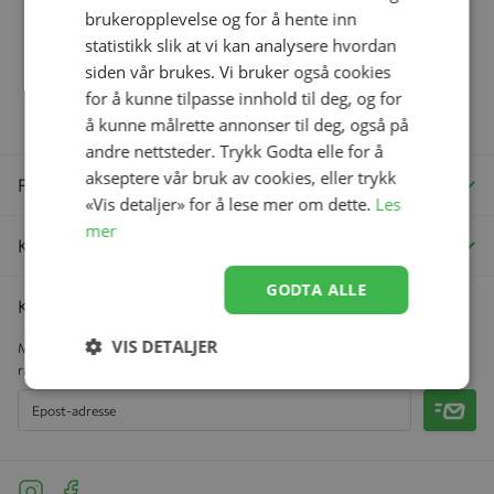
brukeropplevelse og for å hente inn
statistikk slik at vi kan analysere hvordan
siden vår brukes. Vi bruker også cookies
Norges største
Få først – betal
for å kunne tilpasse innhold til deg, og for
babyutstyrkjede
senere
å kunne målrette annonser til deg, også på
andre nettsteder. Trykk Godta elle for å
akseptere vår bruk av cookies, eller trykk
Få hjelp
«Vis detaljer» for å lese mer om dette.
Les
mer
Kategorier
GODTA ALLE
Kundeklubb
VIS DETALJER
Meld deg inn i vår kundeklubb for å motta nyhetsbrev, eksklusive
rabattkuponger og samle bonuspoeng på hvert kjøp.
Meld 
See our Instagram
See our Facebook