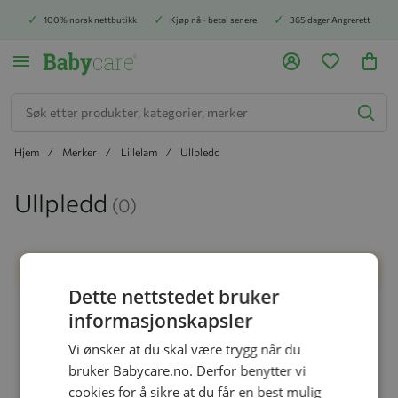
100% norsk nettbutikk
Kjøp nå - betal senere
365 dager Angrerett
Søk
Hjem
Merker
Lillelam
Ullpledd
Ullpledd
(0)
Finner ingen produkter som passer til valgene.
Dette nettstedet bruker
Vi hjelper deg!
informasjonskapsler
Vi ønsker at du skal være trygg når du
bruker Babycare.no. Derfor benytter vi
cookies for å sikre at du får en best mulig