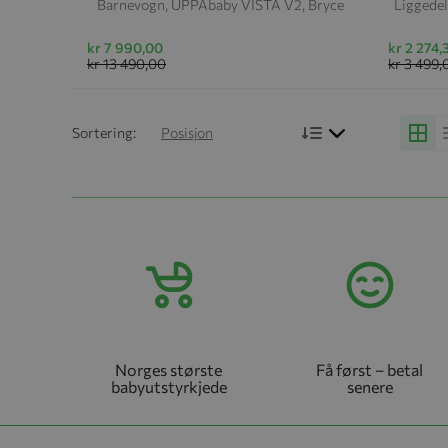
Barnevogn, UPPAbaby VISTA V2, Bryce
Liggedel
kr 7 990,00
kr 2 274,
kr 13 490,00
kr 3 499,
Bruk synkende r
Sortering:
Posisjon
Grid
Norges største
Få først – betal
babyutstyrkjede
senere