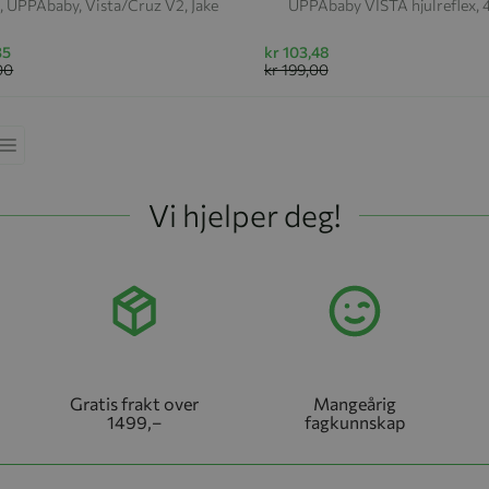
, UPPAbaby, Vista/Cruz V2, Jake
UPPAbaby VISTA hjulreflex, 
35
kr 103,48
00
kr 199,00
ekkefølge
Liste
Vi hjelper deg!
Gratis frakt over
Mangeårig
1499,–
fagkunnskap