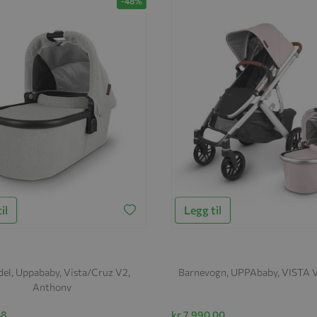
-48%
il
Legg til
del, Uppababy, Vista/Cruz V2,
Barnevogn, UPPAbaby, VISTA V
Anthony
48
kr 7 990,00