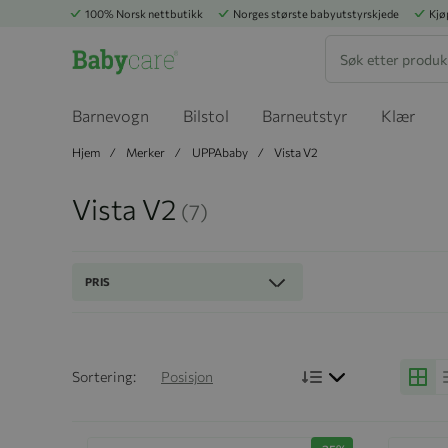
100% Norsk nettbutikk
Norges største babyutstyrskjede
Kjø
Søk
Barnevogn
Bilstol
Barneutstyr
Klær
Hjem
Merker
UPPAbaby
Vista V2
Vista V2
(7)
PRIS
Bruk synkende r
Sortering:
Posisjon
Grid