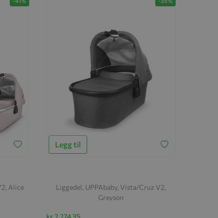
-41%
-35%
Legg til
2, Alice
Liggedel, UPPAbaby, Vista/Cruz V2,
Greyson
kr 2 274,35