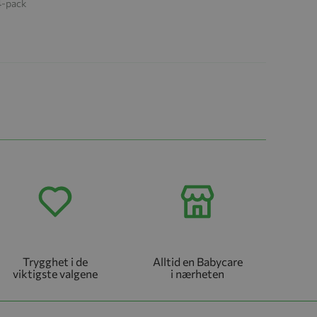
4-pack
Trygghet i de
Alltid en Babycare
viktigste valgene
i nærheten