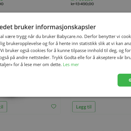
00
kr 13 490,00
-35%
tedet bruker informasjonskapsler
kal være trygg når du bruker Babycare.no. Derfor benytter vi cooki
lig brukeropplevelse og for å hente inn statistikk slik at vi kan a
 Vi bruker også cookies for å kunne tilpasse innhold til deg, og fo
 også på andre nettsteder. Trykk Godta elle for å akseptere vår br
etaljer» for å lese mer om dette.
Les mer
il
Legg til