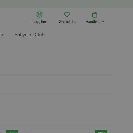
Logg inn
Ønskeliste
Handlekurv
jon
Babycare Club