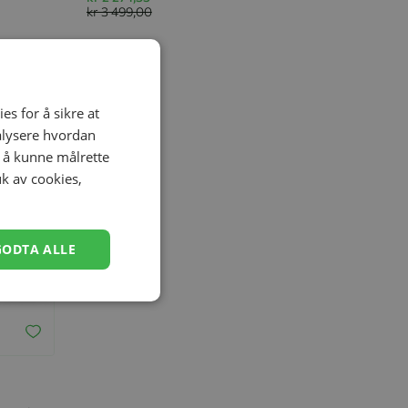
kr 3 499,00
-48%
es for å sikre at
nalysere hvordan
r å kunne målrette
uk av cookies,
GODTA ALLE