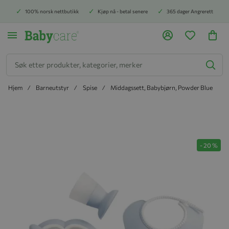
100% norsk nettbutikk
Kjøp nå - betal senere
365 dager Angrerett
Søk
Hjem
Barneutstyr
Spise
Middagssett, Babybjørn, Powder Blue
Hopp til slutten av bildegalleriet
-
20
%