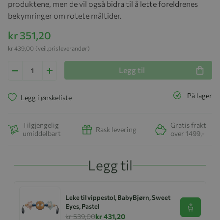
produktene, men de vil også bidra til å lette foreldrenes
bekymringer om rotete måltider.
kr 351,20
kr 439,00
(veil.pris leverandør)
Legg til
På lager
Legg i ønskeliste
Tilgjengelig
Gratis frakt
Rask levering
umiddelbart
over 1499,-
Legg til
Leke til vippestol, BabyBjørn, Sweet
Eyes, Pastel
Se produk
kr 539,00
kr 431,20