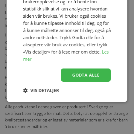
brukeropplevelse og for å hente inn
I gaveesken finner man en robust tallerken og kopp som er perfekt
statistikk slik at vi kan analysere hvordan
tilpasset små hender. Disse produktene er laget av holdbart
siden vår brukes. Vi bruker også cookies
materiale som tåler tøffe tak og mange bruk, slik at de kan vare
for å kunne tilpasse innhold til deg, og for
lenge og følge barnet gjennom ulike vekstfaser.
å kunne målrette annonser til deg, også på
I tillegg til tallerken og kopp inneholder gaveesken også en
andre nettsteder. Trykk Godta elle for å
gripevennlig skje og gaffel. Disse ergonomisk utformede
akseptere vår bruk av cookies, eller trykk
bestikkene gjør det enklere for de små å lære seg å spise
«Vis detaljer» for å lese mer om dette.
Les
selvstendig. Med sine myke grep og tilpassede størrelser, gir de
mer
barna muligheten til å utvikle sine spiseferdigheter på en leken og
trygg måte.
GODTA ALLE
For å holde klærne rene under måltidene, inkluderer det også en
komfortabel smekke. Smekken er designet med tanke på både
VIS DETALJER
funksjonalitet og stil, og den er enkel å ta på og av. Den beskytter
klærne mot matflekker og er enkel å rengjøre etter bruk.
Alle produktene i denne gaven er produsert i Sverige og er
sertifisert som trygge for mat. Dette betyr at de oppfyller strenge
kvalitetsstandarder og er laget av materialer som er sikre for barn
å bruke under måltider.