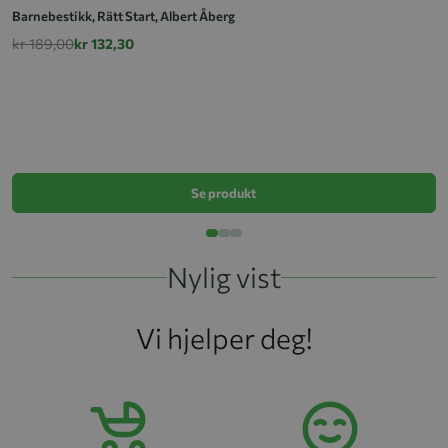
Barnebestikk, Rätt Start, Albert Åberg
kr 189,00
kr 132,30
R
k
Se produkt
Nylig vist
Vi hjelper deg!