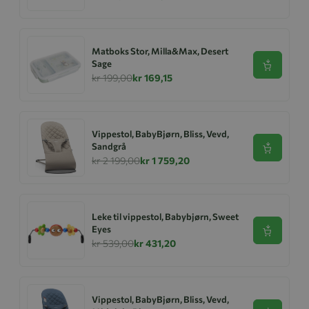
Matboks Stor, Milla&Max, Desert
Sage
Se produk
kr 199,00
kr 169,15
Vippestol, BabyBjørn, Bliss, Vevd,
Sandgrå
Se produk
kr 2 199,00
kr 1 759,20
Leke til vippestol, Babybjørn, Sweet
Eyes
Se produk
kr 539,00
kr 431,20
Vippestol, BabyBjørn, Bliss, Vevd,