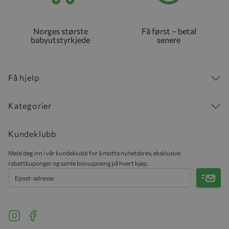
Norges største
Få først – betal
babyutstyrkjede
senere
Få hjelp
Kategorier
Kundeklubb
Meld deg inn i vår kundeklubb for å motta nyhetsbrev, eksklusive
rabattkuponger og samle bonuspoeng på hvert kjøp.
Meld 
See our Instagram
See our Facebook