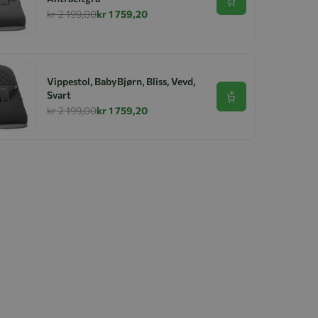
Se produkt
kr 2 199,00
kr 1 759,20
Vippestol, BabyBjørn, Bliss, Vevd,
Svart
Se produkt
kr 2 199,00
kr 1 759,20