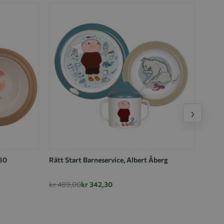
›
 80
Rätt Start Barneservice, Albert Åberg
kr 489,00
kr 342,30
Kopp,
kr 39