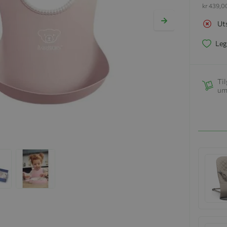
kr 439,0
Ut
Leg
Til
um