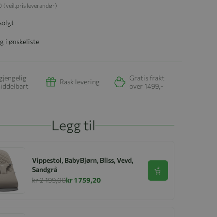
0
(veil.pris leverandør)
solgt
g i ønskeliste
gjengelig
Gratis frakt
Rask levering
iddelbart
over 1499,-
Legg til
Vippestol, BabyBjørn, Bliss, Vevd,
Sandgrå
Se produkt
kr 2 199,00
kr 1 759,20