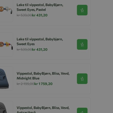
Leke til vippestol, BabyBjørn,
Sweet Eyes, Pastel
Se produkt
kr 539,00
kr 431,20
Leke til vippestol, Babybjørn,
Sweet Eyes
Se produkt
kr 539,00
kr 431,20
Vippestol, BabyBjørn, Bliss, Vevd,
Midnight Blue
Se produkt
kr 2 199,00
kr 1 759,20
Vippestol, BabyBjørn, Bliss, Vevd,
Antracitgrå