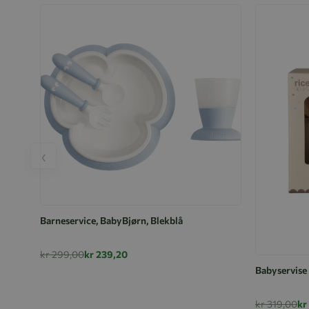
‹
Barneservice, BabyBjørn, Blekblå
kr 299,00
kr 239,20
Babyservise 
kr 319,00
kr