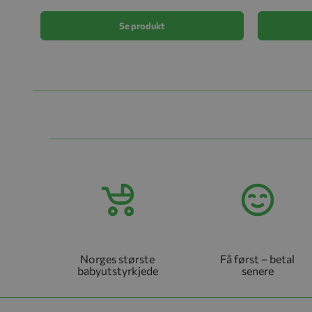
Se produkt
Norges største
Få først – betal
babyutstyrkjede
senere