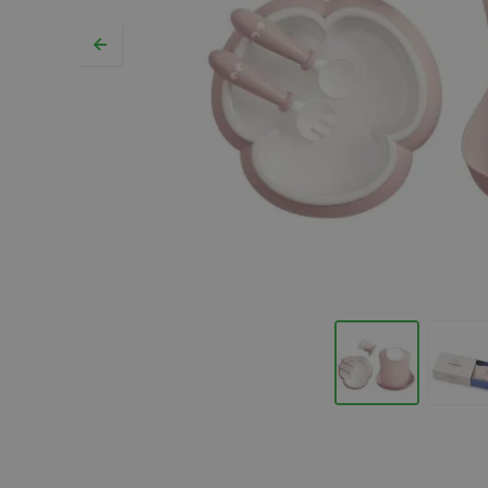
Hopp til begynnelsen av bildegalleriet