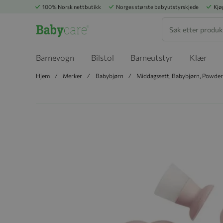
100% Norsk nettbutikk
Norges største babyutstyrskjede
Kjø
Søk
Barnevogn
Bilstol
Barneutstyr
Klær
Hjem
Merker
Babybjørn
Middagssett, Babybjørn, Powder
Hopp til slutten av bildegalleriet