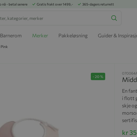
p nå - betal senere
Gratis frakt over 1499,-
365-dagers returrett
Barnerom
Merker
Pakkeløsning
Guider & Inspiras
 Pink
070064
-
20
%
Midd
En fant
i flott
skje o
morsom
sertifi
kr 35