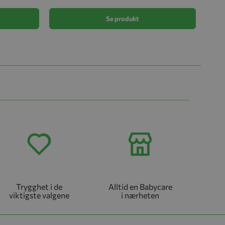
Se produkt
Trygghet i de
Alltid en Babycare
viktigste valgene
i nærheten