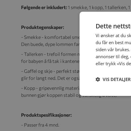
Følgende er inkludert:
1 smekke, 1 kopp, 1 tallerken, 1 
Dette netts
Produktegenskaper:
Vi ønsker at du s
- Smekke - komfortabel smekke med justerbar nakkebån
du får en best mu
Den buede, dype lommen fanger søl.
siden vår brukes.
- Tallerken - trefoil formen med kanter gjør det enke
annonser til deg,
for babyen å få tak i kantene eller velte den. Gummib
eller trykk «Vis d
- Gaffel og skje - perfekt størrelse for små hender. 
glir for langt ned. Det er også et spor på baksiden av 
VIS DETALJER
- Kopp - gripevennlig materiale som gjør det enkelt 
bunnen gjør koppen stabil og vanskelig å velte.
Produktspesifikasjoner:
- Passer fra 4 mnd.