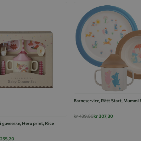
Barneservice, Rätt Start, Mummi
kr 439,00
kr 307,30
i gaveeske, Hero print, Rice
 255,20