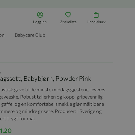
Logg inn
Ønskeliste
Handlekurv
jon
Babycare Club
A
agssett, Babybjørn, Powder Pink
astisk gave til de minste middagsgjestene, leveres
 gaveeske. Robust tallerken og kopp, gripevennlig
g gaffel og en komfortabel smekke gjør måltidene
mere og mindre grisete. Produsert i Sverige og
sert trygt for mat.
1,20