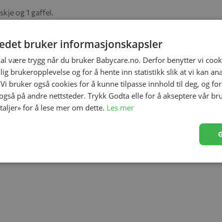
skje og 1 gaffel.
tedet bruker informasjonskapsler
kal være trygg når du bruker Babycare.no. Derfor benytter vi cooki
ds, slik at du kan tilpasse den til din voksende baby.
lig brukeropplevelse og for å hente inn statistikk slik at vi kan a
 Vi bruker også cookies for å kunne tilpasse innhold til deg, og fo
lt for babyen å få opp maten. Designet gjør det vanskelig
 også på andre nettsteder. Trykk Godta elle for å akseptere vår br
åndet under holder tallerkenen fast på bordet.
etaljer» for å lese mer om dette.
Les mer
Ringen på bunnen av håndtaket forhindrer at barnets hånd
håndtaket som stopper de fra å falle ned i tallerkenen.
for babyen å drikke på egenhånd. Formen og den brede