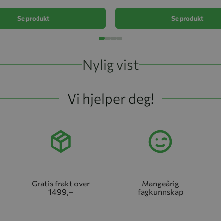
Se produkt
Se produkt
Nylig vist
Vi hjelper deg!
Gratis frakt over
Mangeårig
1499,–
fagkunnskap