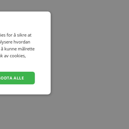
es for å sikre at
nalysere hvordan
r å kunne målrette
uk av cookies,
GODTA ALLE