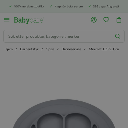
100% norsk nettbutikk
Kjøp nå - betal senere
365 dager Angrerett
Søk
Hjem
Barneutstyr
Spise
Barneservise
Minimat, EZPZ, Grå
Hopp til slutten av bildegalleriet