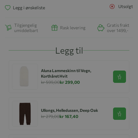
Utsolgt
Legg i ønskeliste
Tilgjengelig
Gratis frakt
Rask levering
umiddelbart
over 1499,-
Legg til
Aluna Lammeskinn til Vogn,
Korthåret Hvit
Se produk
kr 599,00
kr 299,00
Ullongs, Helledussen, Deep Oak
Se produk
kr 279,00
kr 167,40