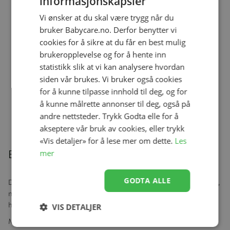
informasjonskapsler
Vi ønsker at du skal være trygg når du
bruker Babycare.no. Derfor benytter vi
Ullbody, Helledussen, Deep Oak
Se produk
cookies for å sikre at du får en best mulig
kr 279,00
kr 167,40
brukeropplevelse og for å hente inn
statistikk slik at vi kan analysere hvordan
siden vår brukes. Vi bruker også cookies
for å kunne tilpasse innhold til deg, og for
Ullongs, Helledussen, Navy
Se produk
å kunne målrette annonser til deg, også på
kr 279,00
kr 167,40
andre nettsteder. Trykk Godta elle for å
akseptere vår bruk av cookies, eller trykk
«Vis detaljer» for å lese mer om dette.
Les
Beskrivelse
mer
GODTA ALLE
Denne genialen spisematten i silikon er litt mindre enn Happymat,
men har de samme gode kvalitetene. Den setter seg fast til alle
harde og glatte underlag, barnet kan da ikke velte maten sin.
VIS DETALJER
Matten kan vaske i oppvaskmaskin og stables i høyden, både med