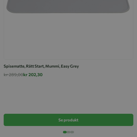
Spisematte, Rätt Start, Mummi, Easy Grey
kr 289,00
kr 202,30
S
k
Se produkt