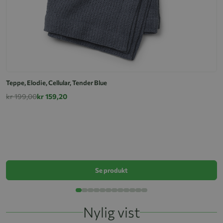
Teppe, Elodie, Cellular, Tender Blue
kr 199,00
kr 159,20
M
k
Se produkt
Nylig vist