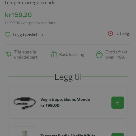
temperaturregulerende.
kr 159,20
kr 199,00
(veil.pris leverandør)
Utsolgt
Legg i ønskeliste
Tilgjengelig
Gratis frakt
Rask levering
umiddelbart
over 1499,-
Legg til
Vognstropp, Elodie, Mondo
Se produk
kr 199,00
Tegnerør, Elodie, Vanilla White