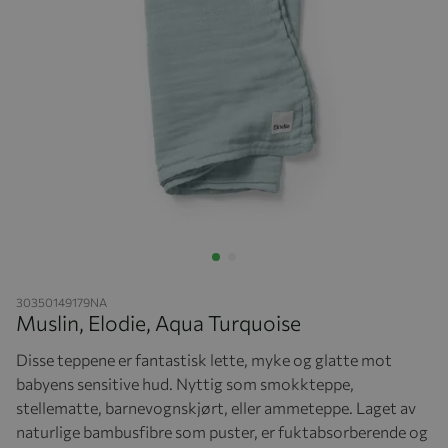
Hopp til begynnelsen av bildegalleriet
30350149179NA
Muslin, Elodie, Aqua Turquoise
Disse teppene er fantastisk lette, myke og glatte mot
babyens sensitive hud. Nyttig som smokkteppe,
stellematte, barnevognskjørt, eller ammeteppe. Laget av
naturlige bambusfibre som puster, er fuktabsorberende og