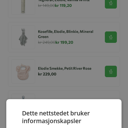
Se produk
kr 149,00
kr 119,20
Kosefille, Elodie, Blinkie, Mineral
Green
Se produk
kr 249,00
kr 199,20
Elodie Smekke, Petit River Rose
Se produk
kr 229,00
Elodie Smokkelenke, Sunrise Blue
Se produk
kr 149,00
Dette nettstedet bruker
informasjonskapsler