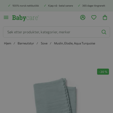
100% norsk nettbutikk
Kjøp nå - betal senere
365 dager Angrerett
Søk
Hjem
Barneutstyr
Sove
Muslin, Elodie, Aqua Turquoise
Hopp til slutten av bildegalleriet
-
20
%