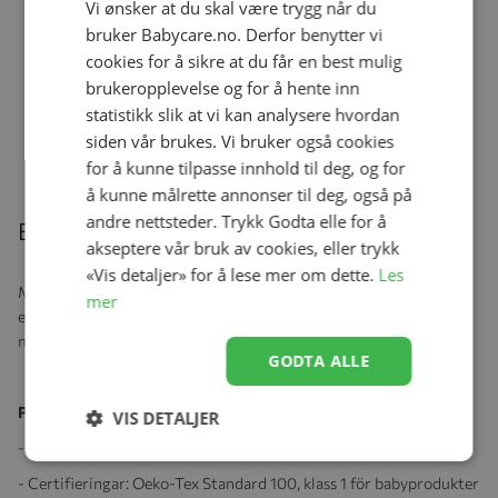
Vi ønsker at du skal være trygg når du
Elodie Teppe, Bomull Garden Leo's
bruker Babycare.no. Derfor benytter vi
Resort
Se produk
cookies for å sikre at du får en best mulig
kr 379,00
brukeropplevelse og for å hente inn
statistikk slik at vi kan analysere hvordan
siden vår brukes. Vi bruker også cookies
Relaterte produkter
for å kunne tilpasse innhold til deg, og for
å kunne målrette annonser til deg, også på
andre nettsteder. Trykk Godta elle for å
Beskrivelse
akseptere vår bruk av cookies, eller trykk
«Vis detaljer» for å lese mer om dette.
Les
Med doble lag med klassisk, tynt muslinstoff forsterkes disse
mer
egenskapene ytterligere og gir et teppe som bare blir mykere og
mer medgjørlig for hver vask.
GODTA ALLE
Produktspesifikasjoner:
VIS DETALJER
- Material:
50% Bambu| 50% Oeko-Tex certifierad Bomull
- Certifieringar:
Oeko-Tex Standard 100, klass 1 för babyprodukter