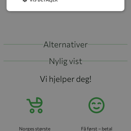
Alternativer
Nylig vist
Vi hjelper deg!
Norges største
Få først – betal