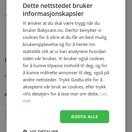
Dette nettstedet bruker
informasjonskapsler
Tilgjengelig
Gratis frakt
Rask levering
umiddelbart
over 1499,-
Vi ønsker at du skal være trygg når du
bruker Babycare.no. Derfor benytter vi
Legg til
cookies for å sikre at du får en best mulig
brukeropplevelse og for å hente inn
statistikk slik at vi kan analysere hvordan
siden vår brukes. Vi bruker også cookies
Beskrivelse
for å kunne tilpasse innhold til deg, og for
å kunne målrette annonser til deg, også på
Nattbord
andre nettsteder. Trykk Godta elle for å
akseptere vår bruk av cookies, eller trykk
«Vis detaljer» for å lese mer om dette.
Les
Produktspesifikasjoner:
mer
- Malt MDF + bein i solid tre.
- Dimensjoner (HxDxB): 40x35x50 cm.
GODTA ALLE
VIS DETALJER