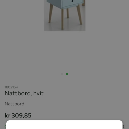
Hopp til begynnelsen av bildegalleriet
1802154
Nattbord, hvit
Nattbord
kr 309,85
Utsolgt
Legg i ønskeliste