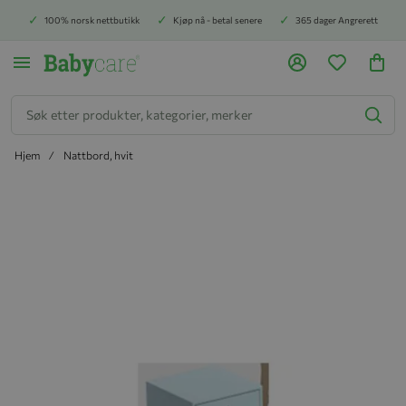
100% norsk nettbutikk
Kjøp nå - betal senere
365 dager Angrerett
Søk
Hjem
Nattbord, hvit
Hopp til slutten av bildegalleriet