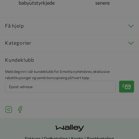
babyutstyrkjede
senere
Få hjelp
Kategorier
Kundeklubb
Meld deg inn i vår kundeklubb for å motta nyhetsbrev, eksklusive
rabattkuponger og samle bonuspoeng på hvert kjøp.
Meld 
See our Instagram
See our Facebook