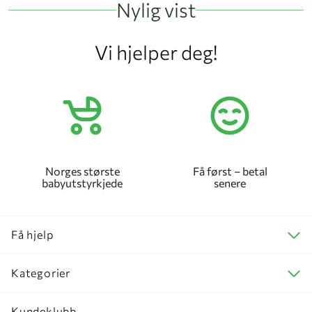
Nylig vist
Vi hjelper deg!
Norges største
Få først – betal
babyutstyrkjede
senere
Få hjelp
Kategorier
Kundeklubb