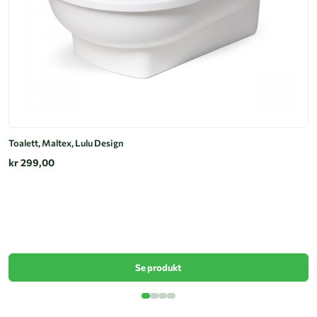
Toalett, Maltex, Lulu Design
kr 299,00
Po
k
Se produkt