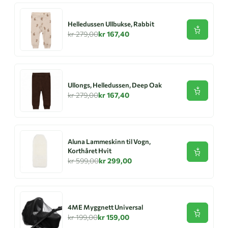
Helledussen Ullbukse, Rabbit
Se produk
kr 279,00
kr 167,40
Ullongs, Helledussen, Deep Oak
Se produk
kr 279,00
kr 167,40
Aluna Lammeskinn til Vogn,
Korthåret Hvit
Se produk
kr 599,00
kr 299,00
4ME Myggnett Universal
Se produk
kr 199,00
kr 159,00