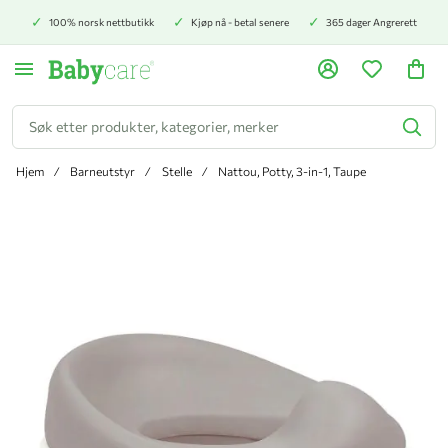
100% norsk nettbutikk
Kjøp nå - betal senere
365 dager Angrerett
Søk
Hjem
Barneutstyr
Stelle
Nattou, Potty, 3-in-1, Taupe
Hopp til slutten av bildegalleriet