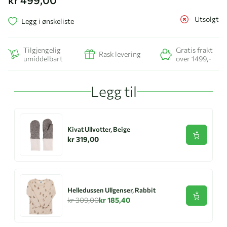
Utsolgt
Legg i ønskeliste
Tilgjengelig
Gratis frakt
Rask levering
umiddelbart
over 1499,-
Legg til
Kivat Ullvotter, Beige
Se produk
kr 319,00
Helledussen Ullgenser, Rabbit
Se produk
kr 309,00
kr 185,40