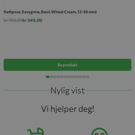
Nattpose, Easygrow, Basic Wheat Cream, 12-36 mnd
kr 799,00
kr 549,00
E
k
Se produkt
Nylig vist
Vi hjelper deg!