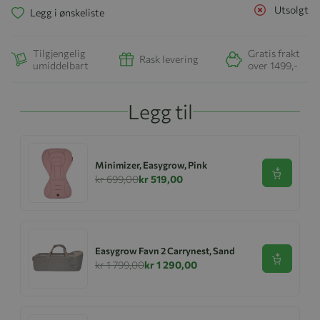
Utsolgt
Legg i ønskeliste
Tilgjengelig
Gratis frakt
Rask levering
umiddelbart
over 1499,-
Legg til
Minimizer, Easygrow, Pink
Se produk
kr 699,00
kr 519,00
Easygrow Favn 2 Carrynest, Sand
Se produk
kr 1 799,00
kr 1 290,00