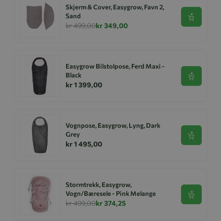
Skjerm & Cover, Easygrow, Favn 2,
Sand
Se produk
kr 499,00
kr 349,00
Easygrow Bilstolpose, Ferd Maxi -
Black
Se produk
kr 1 399,00
Vognpose, Easygrow, Lyng, Dark
Grey
Se produk
kr 1 495,00
Stormtrekk, Easygrow,
Vogn/Bæresele - Pink Melange
Se produk
kr 499,00
kr 374,25