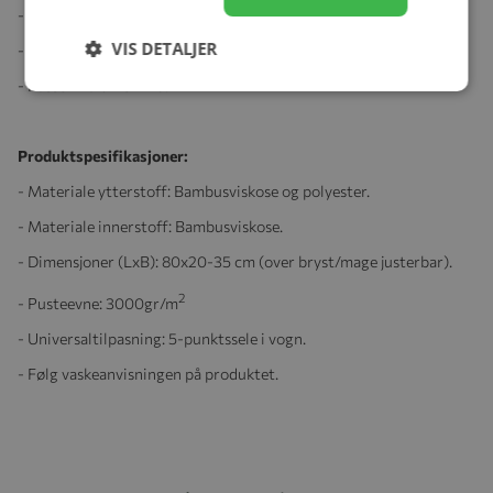
- Mindre glidelås på baksiden for tilgang til 5-pkt sele
VIS DETALJER
- Øko-Tex 100 sertifiserte tekstiler.
- Passer fra 0-18 mnd.
Produktspesifikasjoner:
- Materiale ytterstoff: Bambusviskose og polyester.
- Materiale innerstoff: Bambusviskose.
- Dimensjoner (LxB): 80x20-35 cm (over bryst/mage justerbar).
2
- Pusteevne: 3000gr/m
- Universaltilpasning: 5-punktssele i vogn.
- Følg vaskeanvisningen på produktet.