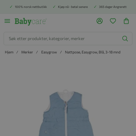
100% norsk nettbutikk
Kjøp nå - betal senere
365 dager Angrerett
Søk
Hjem
Merker
Easygrow
Nattpose, Easygrow, Blå, 3-18 mnd
Hopp til slutten av bildegalleriet