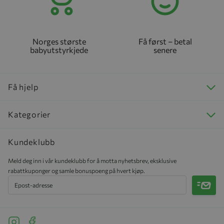
Norges største
Få først – betal
babyutstyrkjede
senere
Få hjelp
Kategorier
Kundeklubb
Meld deg inn i vår kundeklubb for å motta nyhetsbrev, eksklusive
rabattkuponger og samle bonuspoeng på hvert kjøp.
Meld 
See our Instagram
See our Facebook