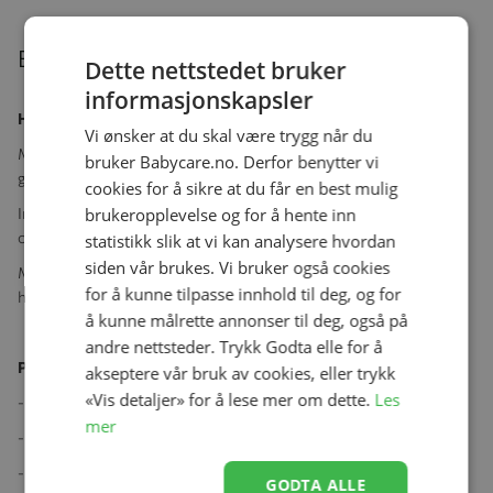
Beskrivelse
Dette nettstedet bruker
informasjonskapsler
Har du et barn som beveger seg mye om natten?
Vi ønsker at du skal være trygg når du
Med Easygrow nattpose vil barnet sove trygt og komfortabelt
bruker Babycare.no. Derfor benytter vi
gjennom hele natten, med stabil temperatur.
cookies for å sikre at du får en best mulig
Innsiden er posen er 100% bambusviskose og er derfor supermyk
brukeropplevelse og for å hente inn
og behagelig mot barnets hud.
statistikk slik at vi kan analysere hvordan
siden vår brukes. Vi bruker også cookies
Med Easygrow Nattpose vil barnet sove trygt og lunt gjennom
for å kunne tilpasse innhold til deg, og for
hele natten og med stabil temperatur.
å kunne målrette annonser til deg, også på
andre nettsteder. Trykk Godta elle for å
Produktegenskaper:
akseptere vår bruk av cookies, eller trykk
«Vis detaljer» for å lese mer om dette.
Les
- Myk og herlig 100% bambusviskose.
mer
- Gir stabil temperatur.
- 2-veis glidelås som gjør bleieskift enkelt
GODTA ALLE