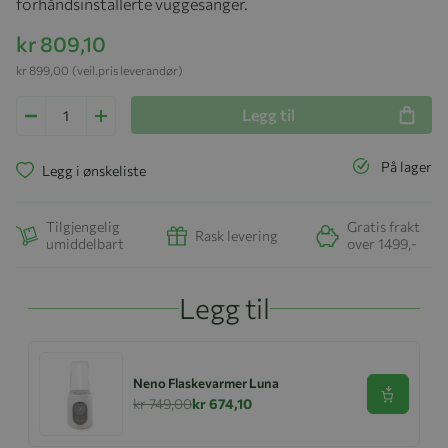
forhåndsinstallerte vuggesanger.
kr 809,10
kr 899,00
(veil.pris leverandør)
Legg til
På lager
Legg i ønskeliste
Tilgjengelig
Gratis frakt
Rask levering
umiddelbart
over 1499,-
Legg til
Neno Flaskevarmer Luna
Se produk
kr 749,00
kr 674,10