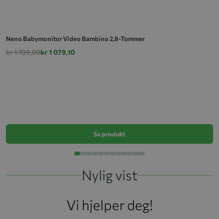
Neno Babymonitor Video Bambino 2,8-Tommer
kr 1 199,00
kr 1 079,10
M
k
Se produkt
Nylig vist
Vi hjelper deg!