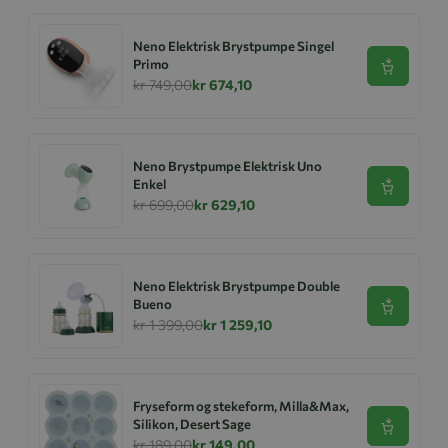
Neno Elektrisk Brystpumpe Singel
Primo
Se produk
kr 749,00
kr 674,10
Neno Brystpumpe Elektrisk Uno
Enkel
Se produk
kr 699,00
kr 629,10
Neno Elektrisk Brystpumpe Double
Bueno
Se produk
kr 1 399,00
kr 1 259,10
Fryseform og stekeform, Milla&Max,
Silikon, Desert Sage
Se produk
kr 189,00
kr 149,00