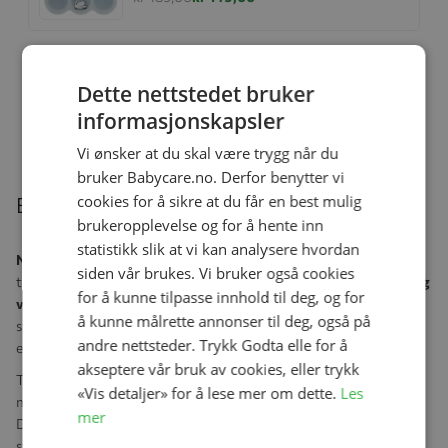
Stol, Tripp Trapp® Stokke, Oak Natur
Dette nettstedet bruker
Se produk
kr 2 999,00
kr 2 449,00
informasjonskapsler
Vi ønsker at du skal være trygg når du
bruker Babycare.no. Derfor benytter vi
cookies for å sikre at du får en best mulig
Beskrivelse
brukeropplevelse og for å hente inn
statistikk slik at vi kan analysere hvordan
Neno Orso
er en moderne Wi-Fi-babymonitor som gir foreldre
siden vår brukes. Vi bruker også cookies
trygghet og full kontroll – hjemme eller på farten. Med
livevisning
for å kunne tilpasse innhold til deg, og for
via mobil
kan du følge barnet ditt direkte fra telefonen, og
å kunne målrette annonser til deg, også på
systemet sender
øyeblikkelige varsler
ved registrert bevegelse
andre nettsteder. Trykk Godta elle for å
eller lyd.
akseptere vår bruk av cookies, eller trykk
Takket være
infrarød nattsynsteknologi
får du klare bilder selv i
«Vis detaljer» for å lese mer om dette.
Les
mørket, slik at du alltid har oversikt.
mer
Den
toveis kommunikasjonen
lar deg berolige babyen med
stemmen din, mens den innebygde mikrofonen og høyttaleren