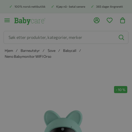
100% norsk nettbutikk
Kjøp nå - betal senere
365 dager Angrerett
Søk
Hjem
Barneutstyr
Sove
Babycall
Neno Babymonitor WIFI Orso
Hopp til slutten av bildegalleriet
-
10
%