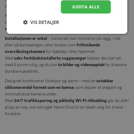
sikrer klar og naturlig lyd.
GODTA ALLE
Monitoren har
romtemperatursensor
for et behagelig inneklima,
VIS DETALJER
og kameraet dekker hele rommet med
355° horisontal
og
55°
vertikal rotasjon
, slik at ingen detaljer går tapt.
Installasjonen er enkel
– kameraet kan monteres på vegg, i tak
eller på barnesengen, eller brukes som
frittstående
overvåkningskamera
for kjæledyr eller hjemmet.
Med
seks forhåndsinstallerte vuggesanger
hjelper den barnet
med å sovne rolig, og du kan
ta bilder og videoopptak
for å bevare
dyrebare øyeblikk.
Designet kombinerer funksjon og sjarm – med en
avtakbar
silikonoverdel formet som en bamse
, som skjuler et elegant og
minimalistisk kamera under.
Med
24/7 trafikksporing og pålitelig Wi-Fi-tilkobling
går du aldri
glipp av noe, noe som gjør Neno Orso til et ideelt valg for travle
foreldre.