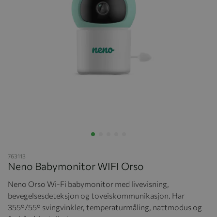
Hopp til begynnelsen av bildegalleriet
763113
Neno Babymonitor WIFI Orso
Neno Orso Wi-Fi babymonitor med livevisning,
bevegelsesdeteksjon og toveiskommunikasjon. Har
355°/55° svingvinkler, temperaturmåling, nattmodus og