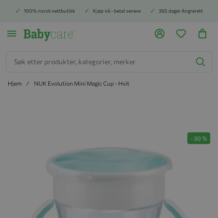
100% norsk nettbutikk
Kjøp nå - betal senere
365 dager Angrerett
Søk
Hjem
NUK Evolution Mini Magic Cup - Hvit
Hopp til slutten av bildegalleriet
-
30
%