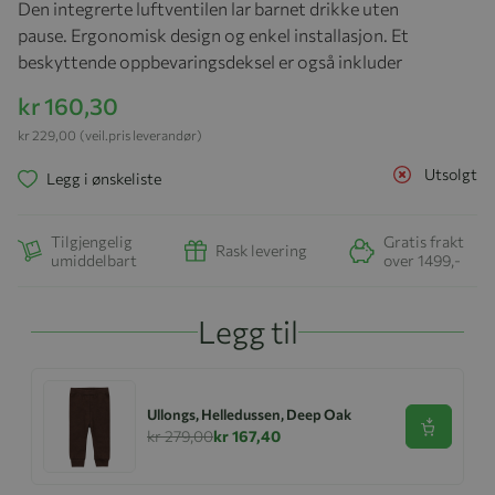
Den integrerte luftventilen lar barnet drikke uten
pause. Ergonomisk design og enkel installasjon. Et
beskyttende oppbevaringsdeksel er også inkluder
kr 160,30
kr 229,00
(veil.pris leverandør)
Utsolgt
Legg i ønskeliste
Tilgjengelig
Gratis frakt
Rask levering
umiddelbart
over 1499,-
Legg til
Ullongs, Helledussen, Deep Oak
Se produk
kr 279,00
kr 167,40