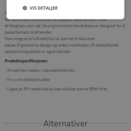
VIS DETALJER
NUK Mini Magic Cup har en fantastisk konstruksjon som lar
barnet drikke fra alle sider av koppen, akkurat som fra et
drikkeglass uten søl. De ergonomiske håndtakene er designet for å
passe barnets små hender.
Den integrerte luftventilen lar barnet drikke uten
pause. Ergonomisk design og enkel installasjon. Et beskyttende
oppbevaringsdeksel er også inkluder
Produktspesifiksjoner:
- Kruset kan vaskes i oppvaskmaskinen.
- Fra ca 6 måneders alder
- Laget av PP-materiale av høy kvalitet som er BPA-fritt
Alternativer