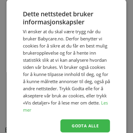
Dette nettstedet bruker
informasjonskapsler
Lekematte, 4ME, Hav - Limited
Edition
Se produk
Vi ønsker at du skal være trygg når du
kr 369,00
kr 229,00
bruker Babycare.no. Derfor benytter vi
cookies for å sikre at du får en best mulig
brukeropplevelse og for å hente inn
Ullbody, Helledussen, Deep Oak
statistikk slik at vi kan analysere hvordan
Se produk
kr 279,00
kr 167,40
siden vår brukes. Vi bruker også cookies
for å kunne tilpasse innhold til deg, og for
å kunne målrette annonser til deg, også på
andre nettsteder. Trykk Godta elle for å
Ullongs, Helledussen, Navy
akseptere vår bruk av cookies, eller trykk
Se produk
kr 279,00
kr 167,40
«Vis detaljer» for å lese mer om dette.
Les
mer
GODTA ALLE
Beskrivelse