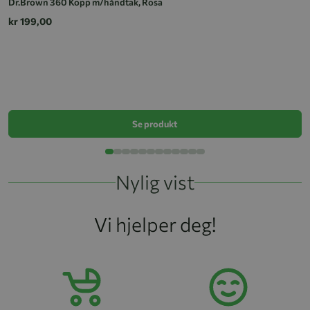
Dr.Brown 360 Kopp m/håndtak, Rosa
kr 199,00
D
k
Se produkt
Nylig vist
Vi hjelper deg!