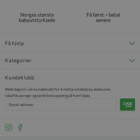
Norges største
Få først – betal
babyutstyrkjede
senere
Få hjelp
Kategorier
Kundeklubb
Meld deg inn i vår kundeklubb for å motta nyhetsbrev, eksklusive
rabattkuponger og samle bonuspoeng på hvert kjøp.
Meld 
See our Instagram
See our Facebook