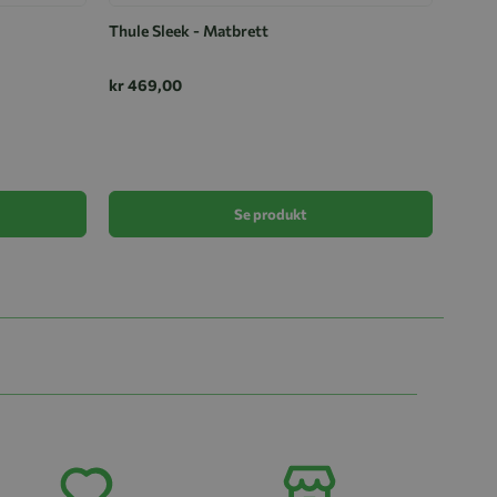
Thule Sleek - Matbrett
kr 469,00
Thule
kr 59
Se produkt