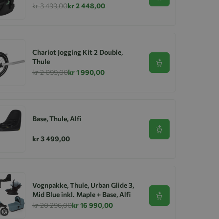
kr 3 499,00
kr 2 448,00
Chariot Jogging Kit 2 Double,
Thule
Se produkt
kr 2 099,00
kr 1 990,00
Base, Thule, Alfi
Se produkt
kr 3 499,00
Vognpakke, Thule, Urban Glide 3,
Mid Blue inkl. Maple + Base, Alfi
Se produkt
kr 20 296,00
kr 16 990,00