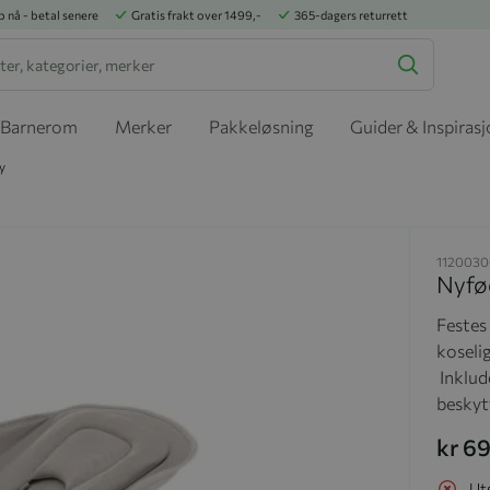
p nå - betal senere
Gratis frakt over 1499,-
365-dagers returrett
Barnerom
Merker
Pakkeløsning
Guider & Inspiras
y
1120030
Nyfød
Festes 
koselig
Inklud
beskyt
kr 6
Ut