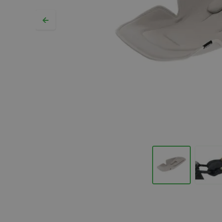
Hopp til begynnelsen av bildegalleriet