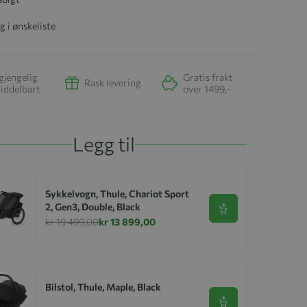
g i ønskeliste
gjengelig
Gratis frakt
Rask levering
iddelbart
over 1499,-
Legg til
Sykkelvogn, Thule, Chariot Sport
2, Gen3, Double, Black
Se produkt
kr 19 499,00
kr 13 899,00
Bilstol, Thule, Maple, Black
Se produkt