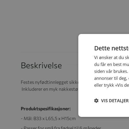
Dette netts
Vi ønsker at du s
Beskrivelse
du får en best mu
siden vår brukes.
annonser til deg,
Festes nyfødtinnlegget sikkert til selen for å skape en
eller trykk «Vis d
Inkluderer en myk nakkestøttepute for enda mer bes
VIS DETALJER
Produktspesifikasjoner:
- Mål: B33 x L65,5 x H15cm
- Passer for små fra fødsel til 6 måneder