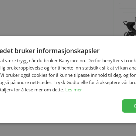
tedet bruker informasjonskapsler
kal være trygg når du bruker Babycare.no. Derfor benytter vi cooki
lig brukeropplevelse og for å hente inn statistikk slik at vi kan a
 Vi bruker også cookies for å kunne tilpasse innhold til deg, og fo
 også på andre nettsteder. Trykk Godta elle for å akseptere vår br
 koselig, behagelig og flat overflate for din nyfødte.
etaljer» for å lese mer om dette.
Les mer
kyttelse.