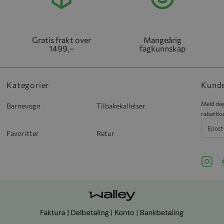
Gratis frakt over
Mangeårig
1499,–
fagkunnskap
Kategorier
Kund
Meld deg
Barnevogn
Tilbakekallelser
rabattku
Favoritter
Retur
See ou
S