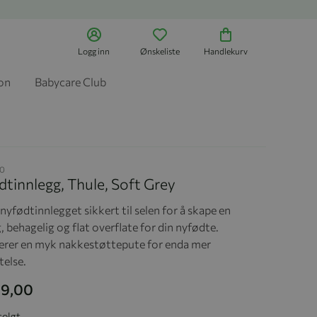
Logg inn
Ønskeliste
Handlekurv
jon
Babycare Club
0
tinnlegg, Thule, Soft Grey
nyfødtinnlegget sikkert til selen for å skape en
, behagelig og flat overflate for din nyfødte.
erer en myk nakkestøttepute for enda mer
telse.
99,00
solgt