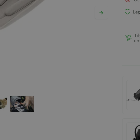
Leg
Til
um