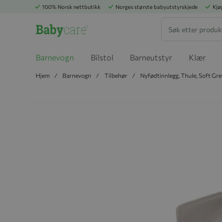
100% Norsk nettbutikk
Norges største babyutstyrskjede
Kjø
Søk
Barnevogn
Bilstol
Barneutstyr
Klær
Hjem
Barnevogn
Tilbehør
Nyfødtinnlegg, Thule, Soft Gre
Hopp til slutten av bildegalleriet