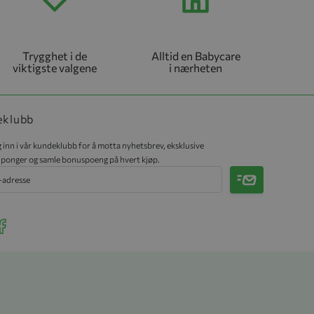
Trygghet i de
Alltid en Babycare
viktigste valgene
i nærheten
eklubb
 inn i vår kundeklubb for å motta nyhetsbrev, eksklusive
ponger og samle bonuspoeng på hvert kjøp.
Meld på
r Instagram
ee our Facebook