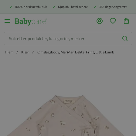
100% norsk nettbutikk
Kjøp nå - betal senere
365 dager Angrerett
Søk
Hjem
Klær
Omslagsbody, MarMar, Belita, Print, Little Lamb
Hopp til slutten av bildegalleriet