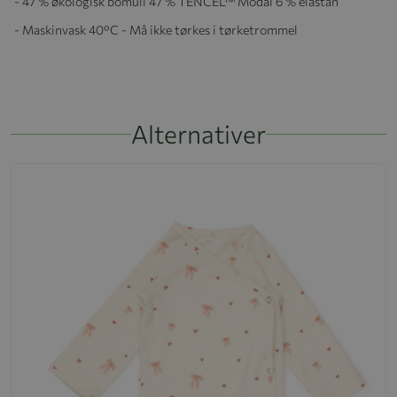
- 47 % økologisk bomull 47 % TENCEL™ Modal 6 % elastan
- Maskinvask 40°C - Må ikke tørkes i tørketrommel
Alternativer