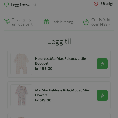
Utsolgt
Legg i ønskeliste
Tilgjengelig
Gratis frakt
Rask levering
umiddelbart
over 1499,-
Legg til
Heldress, MarMar, Rukana, Little
Bouquet
Se produk
kr 499,00
MarMar Heldress Rula, Modal, Mini
Flowers
Se produk
kr 519,00