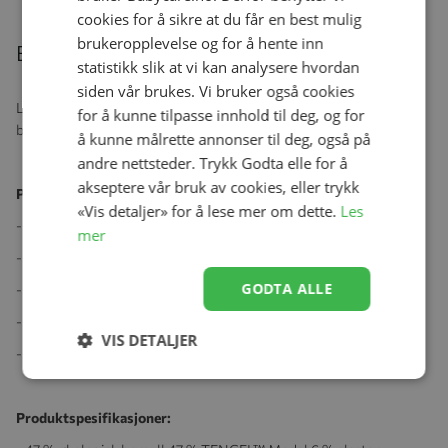
cookies for å sikre at du får en best mulig
brukeropplevelse og for å hente inn
Beskrivelse
statistikk slik at vi kan analysere hvordan
siden vår brukes. Vi bruker også cookies
Langermet omslagsbody i økologisk bomull. Bodyen lukkes med
for å kunne tilpasse innhold til deg, og for
både trykknapper og bånd.
å kunne målrette annonser til deg, også på
andre nettsteder. Trykk Godta elle for å
akseptere vår bruk av cookies, eller trykk
Produktegenskaper:
«Vis detaljer» for å lese mer om dette.
Les
- Jersey med elastan
mer
- Med trykk som matcher HOME-kolleksjonen
GODTA ALLE
- Myk, elastisk og behagelig å ha på
- Pustende kvalitet
VIS DETALJER
- Høy kvalitet som holder form og farge
Produktspesifikasjoner: