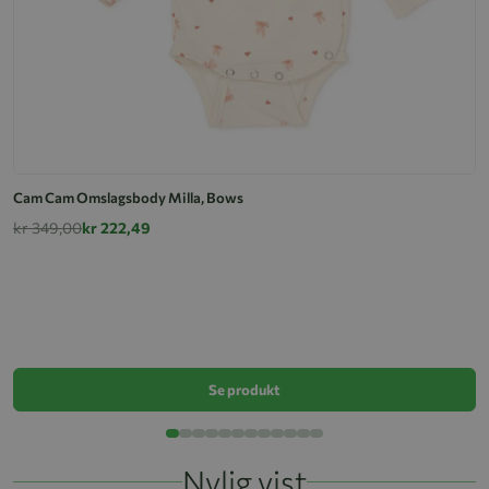
Cam Cam Omslagsbody Milla, Bows
kr 349,00
kr 222,49
C
k
Se produkt
Nylig vist