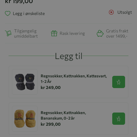
kr 199,00
Utsolgt
Legg i ønskeliste
Tilgjengelig
Gratis frakt
Rask levering
umiddelbart
over 1499,-
Legg til
Regnsokker, Kattnakken, Kattesvart,
1-2 År
Se produk
kr 249,00
Regnsokker, Kattnakken,
Bananskum, 0-2 år
Se produk
kr 299,00