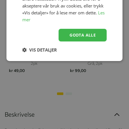
akseptere vår bruk av cookies, eller trykk
«Vis detaljer» for å lese mer om dette.
Les
mer
Legg til
Legg til
GODTA ALLE
VIS DETALJER
Fotstrikk, Kattnakken, Grå,
Votteklyper, Kattnakken,
2pk
Grå, 2pk
kr 49,00
kr 99,00
Beskrivelse