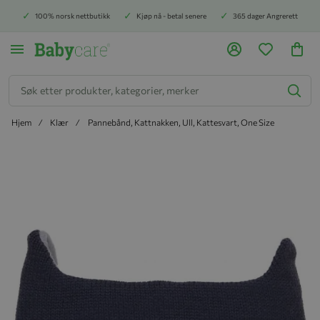
100% norsk nettbutikk
Kjøp nå - betal senere
365 dager Angrerett
Søk
Hjem
Klær
Pannebånd, Kattnakken, Ull, Kattesvart, One Size
Hopp til slutten av bildegalleriet