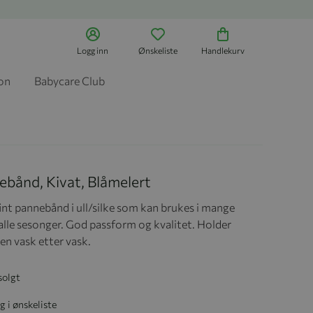
Logg inn
Ønskeliste
Handlekurv
jon
Babycare Club
ebånd, Kivat, Blåmelert
int pannebånd i ull/silke som kan brukes i mange
 alle sesonger. God passform og kvalitet. Holder
en vask etter vask.
solgt
g i ønskeliste