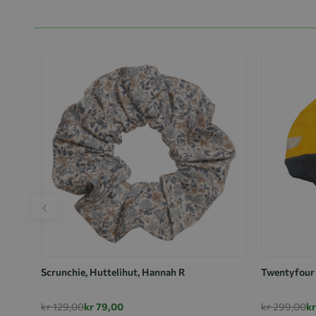
‹
Scrunchie, Huttelihut, Hannah R
Twentyfour 
kr 129,00
kr 79,00
kr 299,00
k