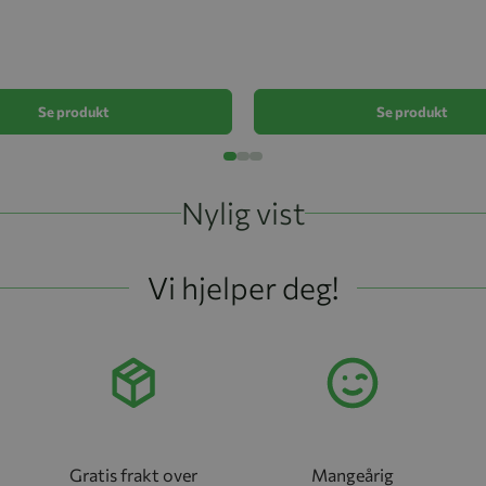
Se produkt
Se produkt
Nylig vist
Vi hjelper deg!
Gratis frakt over
Mangeårig