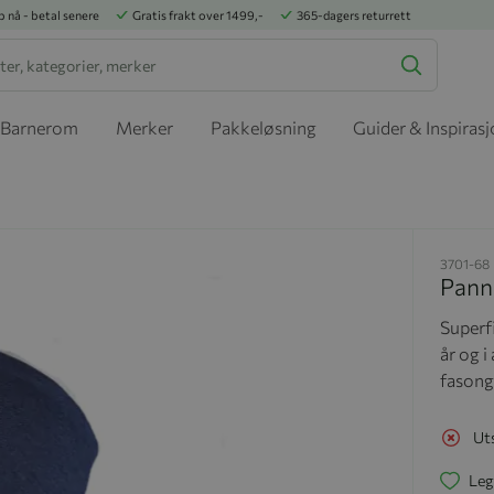
p nå - betal senere
Gratis frakt over 1499,-
365-dagers returrett
Barnerom
Merker
Pakkeløsning
Guider & Inspiras
3701-68
Pann
Superf
år og i
fasong
Ut
Leg