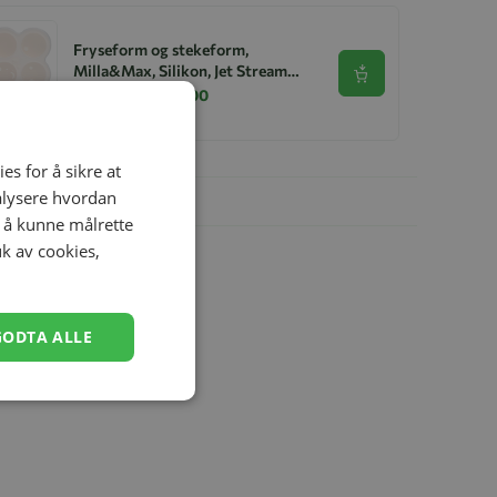
Fryseform og stekeform,
Milla&Max, Silikon, Jet Stream
Se produkt
Pattern
kr 189,00
kr 149,00
es for å sikre at
nalysere hvordan
r å kunne målrette
uk av cookies,
GODTA ALLE