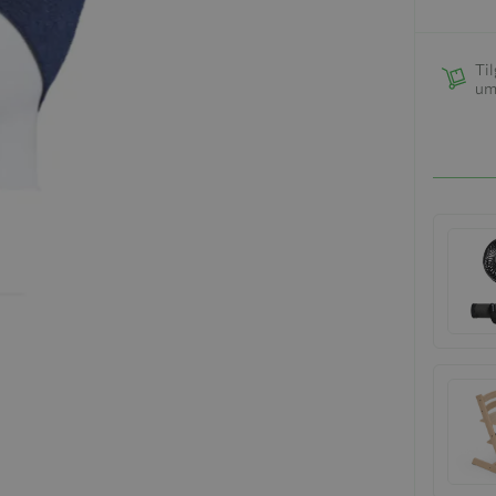
Til
um