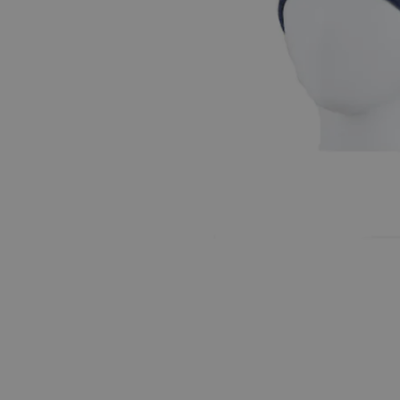
Hopp til begynnelsen av bildegalleriet