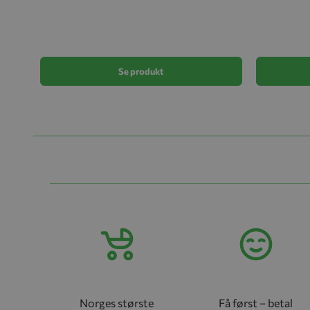
Se produkt
Norges største
Få først – betal