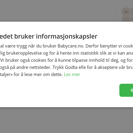
tedet bruker informasjonskapsler
kal være trygg når du bruker Babycare.no. Derfor benytter vi cooki
lig brukeropplevelse og for å hente inn statistikk slik at vi kan a
 Vi bruker også cookies for å kunne tilpasse innhold til deg, og fo
 også på andre nettsteder. Trykk Godta elle for å akseptere vår br
etaljer» for å lese mer om dette.
Les mer
e år og i alle sesonger. God passform og kvalitet. Holder