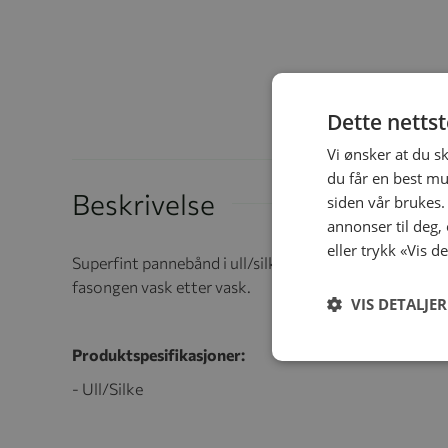
Dette netts
Vi ønsker at du s
du får en best mu
Beskrivelse
siden vår brukes.
annonser til deg,
eller trykk «Vis d
Superfint pannebånd i ull/silke som kan brukes i mang
fasongen vask etter vask.
VIS DETALJER
Produktspesifikasjoner:
- Ull/Silke