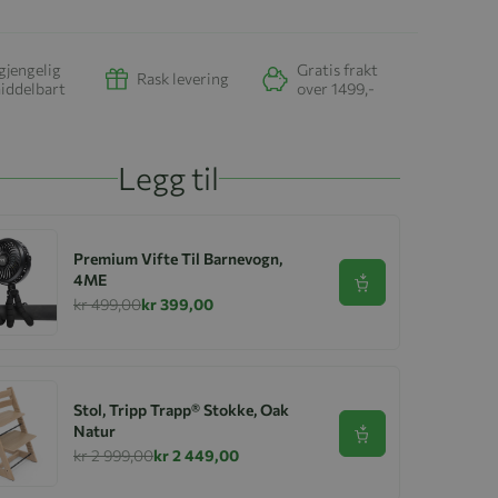
gjengelig
Gratis frakt
Rask levering
iddelbart
over 1499,-
Legg til
Premium Vifte Til Barnevogn,
4ME
Se produkt
kr 499,00
kr 399,00
Stol, Tripp Trapp® Stokke, Oak
Natur
Se produkt
kr 2 999,00
kr 2 449,00