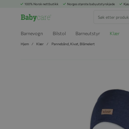
100% Norsk nettbutikk
Norges største babyutstyrskjede
Kjø
Søk
Barnevogn
Bilstol
Barneutstyr
Klær
Hjem
Klær
Pannebånd, Kivat, Blåmelert
Hopp til slutten av bildegalleriet