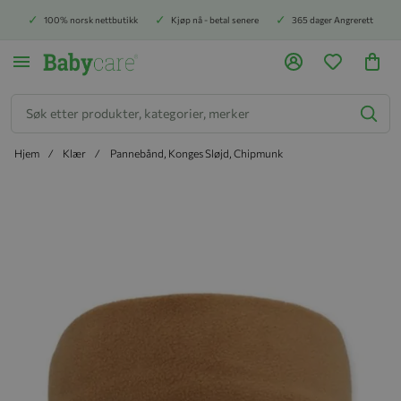
100% norsk nettbutikk
Kjøp nå - betal senere
365 dager Angrerett
Søk
Hjem
Klær
Pannebånd, Konges Sløjd, Chipmunk
Hopp til slutten av bildegalleriet