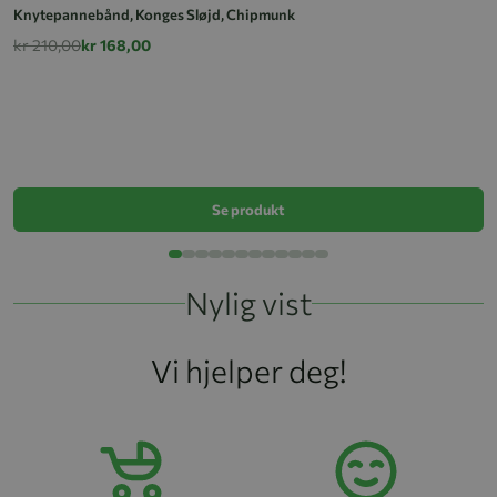
Knytepannebånd, Konges Sløjd, Chipmunk
kr 210,00
kr 168,00
K
k
Se produkt
Nylig vist
Vi hjelper deg!