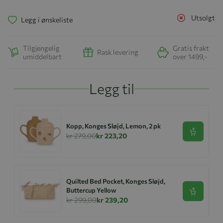
Utsolgt
Legg i ønskeliste
Tilgjengelig
Gratis frakt
Rask levering
umiddelbart
over 1499,-
Legg til
Kopp, Konges Sløjd, Lemon, 2 pk
Se produk
kr 279,00
kr 223,20
Quilted Bed Pocket, Konges Sløjd,
Buttercup Yellow
Se produk
kr 299,00
kr 239,20