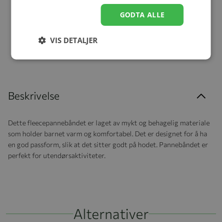
Chipmunk
GODTA ALLE
kr 279,20
VIS DETALJER
Beskrivelse
Dette fleecepannebåndet er laget av mykt og behagelig materiale
som holder barnet varm og komfortabel. Det er designet for å ha
en god passform, slik at det sitter godt på hodet. Pannebåndet er
perfekt for utendørsaktiviteter.
Alternativer