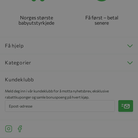
Norges største
Få først – betal
babyutstyrkjede
senere
Få hjelp
Kategorier
Kundeklubb
Meld deg inn i vår kundeklubb for å motta nyhetsbrev, eksklusive
rabattkuponger og samle bonuspoeng på hvert kjøp.
Meld 
See our Instagram
See our Facebook