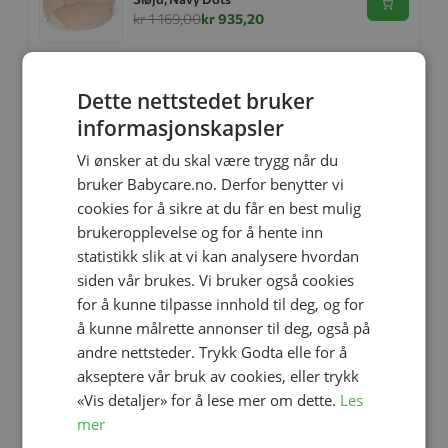
Se produk
kr 1 169,00
kr 935,20
Dette nettstedet bruker
Relaterte produkter
informasjonskapsler
Vi ønsker at du skal være trygg når du
-20%
bruker Babycare.no. Derfor benytter vi
cookies for å sikre at du får en best mulig
brukeropplevelse og for å hente inn
statistikk slik at vi kan analysere hvordan
siden vår brukes. Vi bruker også cookies
for å kunne tilpasse innhold til deg, og for
å kunne målrette annonser til deg, også på
andre nettsteder. Trykk Godta elle for å
Legg til
akseptere vår bruk av cookies, eller trykk
«Vis detaljer» for å lese mer om dette.
Les
Størrelse
1-2 år
2-4 år
mer
Votter, Konges Sløjd,