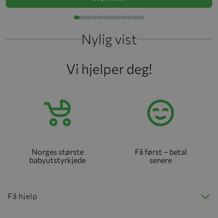
Nylig vist
Vi hjelper deg!
Norges største
Få først – betal
babyutstyrkjede
senere
Få hjelp