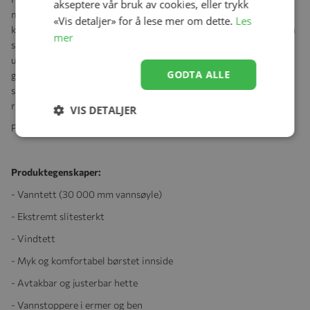
akseptere vår bruk av cookies, eller trykk
med børstet innside for ekstra komfort. Den myke fleeceforede
«Vis detaljer» for å lese mer om dette.
Les
kragen gir en behagelig følelse, mens vannstoppere i ermer og ben
mer
sørger for at vannet holder seg ute. Slitesterke gummistropper
under føttene, reflekser på både jakke og bukse, og lekne detaljer
GODTA ALLE
gjør dette settet både praktisk og stilig. Sveisede sømmer og en
sikker, avtakbar og justerbar hette gir ekstra beskyttelse mot
ruskeværet.
VIS DETALJER
Plask Regnsettet for kolleksjon "Tolvmeterskogen - 2025"
Produktegenskaper:
- Vanntett (30 000 mm vannsøyle)
- Ekstremt slitesterkt
- Vindtett
- Myk og komfortabel børstet innside
- Avtakbar og justerbar hette
- Vannstoppere i ermer og ben