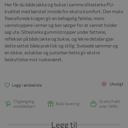
Her får du både jakke og bukse i samme slitesterke PU-
kvalitet med børstet innside for ekstra komfort. Den myke
fleeceforede kragen gir en behagelig følelse, mens
vannstoppere i ermer og ben sørger for at vannet holder
seg ute. Slitesterke gummistropper under føttene,
reflekser på både jakke og bukse, og lekne detaljer gjør
dette settet både praktisk og stilig. Sveisede sømmer og
en sikker, avtakbar og justerbar hette gir ekstra
beskyttelse mot ruskeværet.
Utsolgt
Legg i ønskeliste
Tilgjengelig
Gratis frakt
Rask levering
umiddelbart
over 1499,-
Legg til