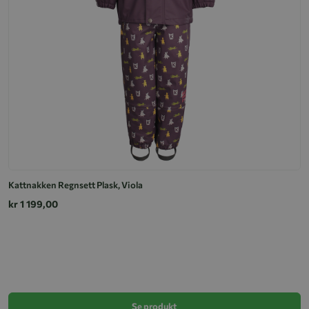
Kattnakken Regnsett Plask, Viola
kr 1 199,00
R
k
Se produkt