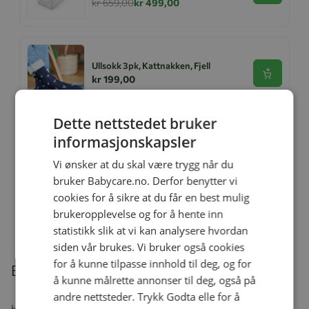
kr 659,00
kr 499,00
Ullsokk 3pk, Kattnakken, Fjell
Se produk
kr 199,00
Dette nettstedet bruker
informasjonskapsler
Helledussen Ullbody, Teddy
Se produk
kr 279,00
kr 167,40
Vi ønsker at du skal være trygg når du
bruker Babycare.no. Derfor benytter vi
cookies for å sikre at du får en best mulig
brukeropplevelse og for å hente inn
Relaterte produkter
statistikk slik at vi kan analysere hvordan
siden vår brukes. Vi bruker også cookies
for å kunne tilpasse innhold til deg, og for
Beskrivelse
å kunne målrette annonser til deg, også på
andre nettsteder. Trykk Godta elle for å
Her får du både jakke og bukse i samme slitesterke PU-kvalitet