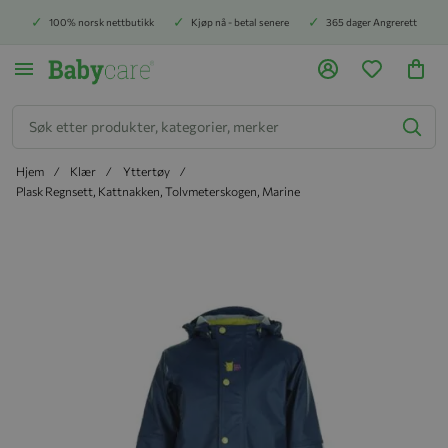
100% norsk nettbutikk
Kjøp nå - betal senere
365 dager Angrerett
Søk
Hjem
Klær
Yttertøy
Plask Regnsett, Kattnakken, Tolvmeterskogen, Marine
Hopp til slutten av bildegalleriet